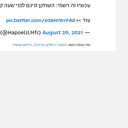
עכשיו זה רשמי: השחקן סיכם לפני שעה קל
עוד >>
pic.twitter.com/xOeHIWrFdd
August 20, 2021
— Hapoel Jerusalem FC (@HapoelJLMfc)
עוד באותו נושא:
הפועל ירושלים בכדורגל
,
וויליאם אגאדה