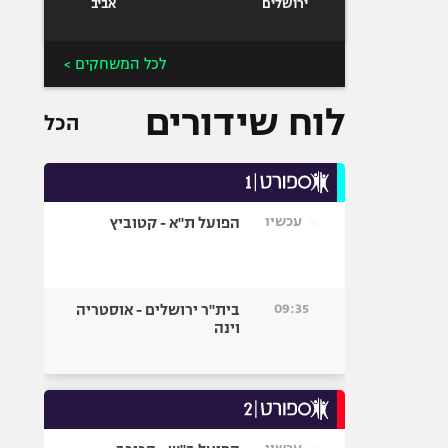
ירושלים
אביב
לכל המשחקים >
לוח שידורים
הכל
עכשיו
הפועל ת"א - קטוביץ
09:35
בית"ר ירושלים - אוסטריה
וינה