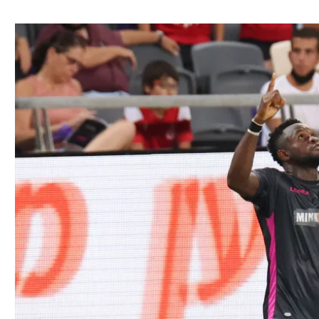
ל אביב
ליגה טורקית
תל אביב
ליגה סינית
חיפה
ליגה ברזילאית
באר שבע
ליגות נוספות
תניה
דה