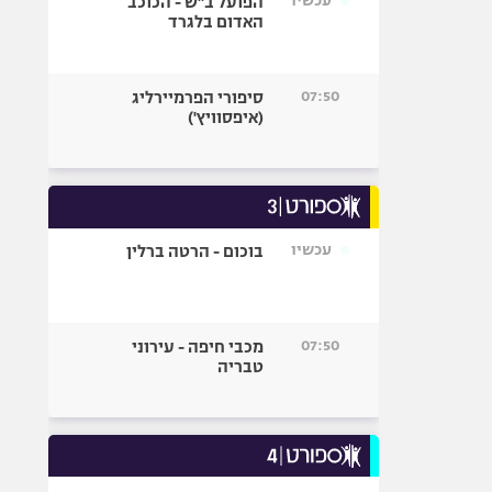
עכשיו
הפועל ב"ש - הכוכב
האדום בלגרד
07:50
סיפורי הפרמיירליג
(איפסוויץ')
עכשיו
בוכום - הרטה ברלין
07:50
מכבי חיפה - עירוני
טבריה