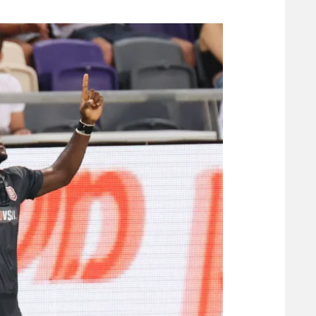
משתתפים וזוכים בפרסים
מכבי ת
הפועל 
תקנון משתתפים וזוכים בפרסים
הפועל 
תקנון עבור פעילות אלקטרה
הפועל 
תקנון עבור פעילות ספורט 1 – "מרלן"
מכבי נ
טניס
בני יהו
גיימינג E-Sports
תנאי שימוש
מדיניות פרטיות
תקנון פעילות ספורט 1
רשיון להקרנה פומבית לבית עסק
הצטרפות לחבילת הערוצים
לוח דרושים – ג'ובנט
תגיות