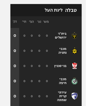
טבלה
ליגת העל
מש׳
נצ׳
הפ׳
תי׳
נק׳
בית"ר
0
0
0
0
0
ירושלים
מכבי
0
0
0
0
0
נתניה
0
0
0
0
0
בני סכנין
מכבי
0
0
0
0
0
חיפה
עירוני
0
0
0
0
0
קרית
שמונה