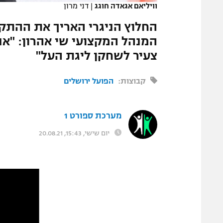
וויליאם אגאדה חוגג
|
דני מרון
המגזין
החלוץ הניגרי האריך את ההתק
המנהל המקצועי שי אהרון: "אנח
צעיר לשחקן ליגת העל"
קבוצות:
הפועל ירושלים
מערכת ספורט 1
יום שישי, 15:43, 20.08.21