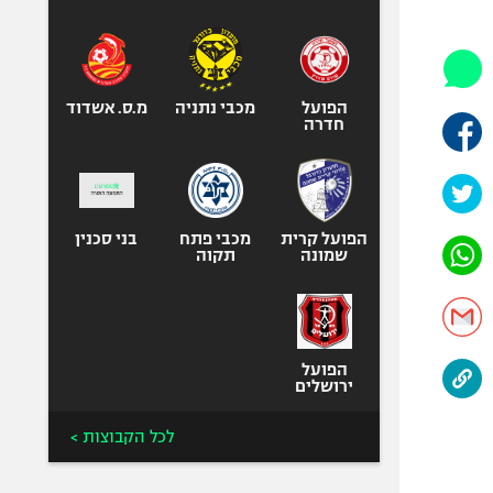
היאבקות WWE
אופניים
ספורט מוטורי
כדורמים
הפועל
מכבי נתניה
מ.ס. אשדוד
חדרה
פוטבול אמריקאי NFL
בייסבול MLB
ספורט אתגרי
ואקסטרים
הפועל קרית
מכבי פתח
בני סכנין
שמונה
תקוה
אומנויות לחימה
גיימינג E-Sports
הפועל
ירושלים
לכל הקבוצות >