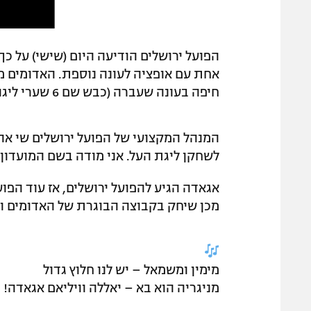
הפועל ירושלים הודיעה היום (שישי) על כ
חיפה בעונה שעברה (כבש שם 6 שערי ליגה), בונים עליו לקראת העונה הקרובה שלהם בליגת העל.
המנהל המקצועי של הפועל ירושלים שי אהרו
לשחקן ליגת העל. אני מודה בשם המועדון 
אגאדה הגיע להפועל ירושלים, אז עוד הפו
מכן שיחק בקבוצה הבוגרת של האדומים וכבש 26 שערים בליגה הל
מימין ומשמאל – יש לנו חלוץ גדול
מניגריה הוא בא – יאללה וויליאם אגאדה!