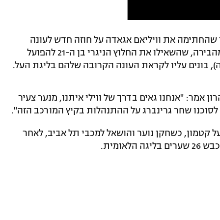
ך שהחתימה את וויליאם אגאדה על חוזה חדש לעונה
אחת עם אופציה לעונה נוספת. האדומים מהבירה, שהשאילו את החלוץ הניגרי בן ה-21 להפועל
ן אמר: "אנחנו גאים בדרך של ווילי איתנו, מנער צעיר
לסוכנו שחר גרינברג על ההתנהלות בקיץ המורכב הזה".
על קטמון, כשחקן נוער והושאל למכבי תל אביב, לאחר
אומית.