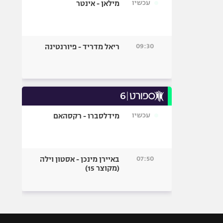
עכשיו
מילאן - אינטר
09:30
ריאל מדריד - פיורנטינה
עכשיו
מידלסברו - רקסהאם
07:50
באיירן מינכן - אסטון וילה
(מקוצר 15)