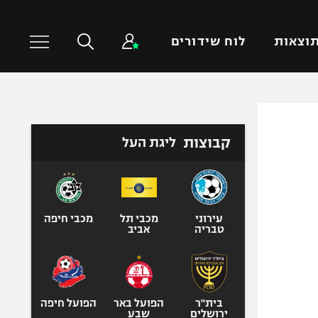
וצאות
לוח שידורים
כדורסל עולמי
ענפים נוספים
קבוצות
ליגת העל
NBA
טניס
יורוליג
כדוריד
יורוקאפ
כדורעף
שחייה
עירוני
מכבי תל
מכבי חיפה
טבריה
אביב
ג'ודו
אגרוף
ספורט אולימפי
UFC
בית"ר
הפועל באר
הפועל חיפה
ירושלים
שבע