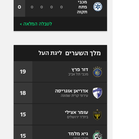
מכבי
0
0
0
0
0
פתח
תקוה
לטבלה המלאה >
מלך השערים
ליגת העל
דור פרץ
19
מכבי תל אביב
אדריאן אוגריסה
18
עירוני קרית שמונה
עומר אצילי
15
בית"ר ירושלים
גיא מלמד
15
מכבי חיפה