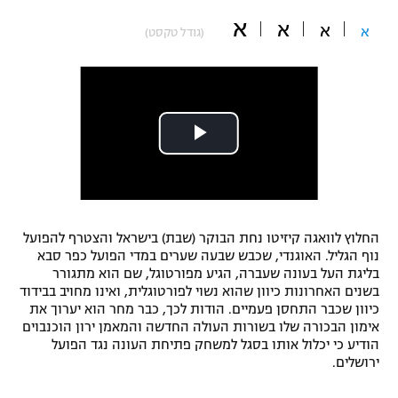
"מחצית בשכונה" – פודקאסט
א
א
א
א
(גודל טקסט)
אופניים
ספורט מוטורי
משתתפים וזוכים בפרסים
כדורמים
תקנון משתתפים וזוכים בפרסים
טניס
פוטבול אמריקאי NFL
תקנון עבור פעילות אלקטרה
גיימינג E-Sports
בייסבול MLB
תקנון עבור פעילות ספורט 1 – "מרלן"
החלוץ לוואגה קיזיטו נחת הבוקר (שבת) בישראל והצטרף להפועל
ספורט אתגרי ואקסטרים
נוף הגליל. האוגנדי, שכבש שבעה שערים במדי הפועל כפר סבא
תנאי שימוש
בליגת העל בעונה שעברה, הגיע מפורטוגל, שם הוא מתגורר
בשנים האחרונות כיוון שהוא נשוי לפורטוגלית, ואינו מחויב בבידוד
אומנויות לחימה
כיוון שכבר התחסן פעמיים. הודות לכך, כבר מחר הוא יערוך את
מדיניות פרטיות
אימון הבכורה שלו בשורות העולה החדשה והמאמן ירון הוכנבוים
גיימינג E-Sports
הודיע כי יכלול אותו בסגל למשחק פתיחת העונה נגד הפועל
ירושלים.
תקנון פעילות ספורט 1