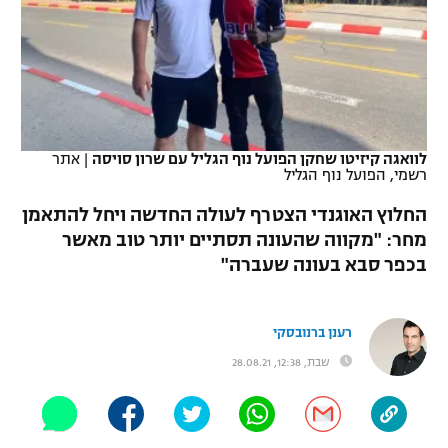
כדורסל נשים
נבחרת ישראל
יורוליג
ליגה ספרדית
טניס
VOD
מכבי תל אביב
מכבי חיפה
יורוקאפ
ליגה איטלקית
כדוריד
הפועל חולון
בית"ר ירושלים
רץ ברשת
ליגה צרפתית
כדורעף
לוואגה קיזיטו שחקן הפועל נוף הגליל עם שרון סויסה
|
אתר
הפועל ירושלים
מכבי תל אביב
רשמי, הפועל נוף הגליל
ליגה הולנדית
שחייה
תוצאות
דני אבדיה
החלוץ האוגנדי הצטרף לעולה החדשה ויחל להתאמן
הפועל תל אביב
ליגה טורקית
מחר: "מקווה שהעונה תסתיים יותר טוב מאשר
ג'ודו
בכפר סבא בעונה שעברה"
הפועל חיפה
לוח שידורים
ליגה סינית
אגרוף
הפועל באר שבע
ליגה ברזילאית
רענן ברנובסקי
ברחבה
ספורט אולימפי
מכבי נתניה
שבת, 12:38, 28.08.21
ליגות נוספות
UFC
"מעל הליגה" – פודקאסט
בני יהודה
היאבקות WWE