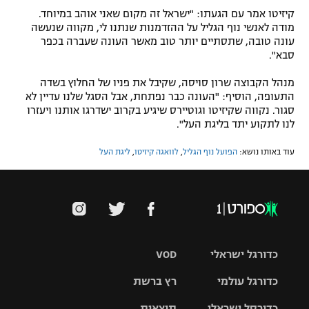
קיזיטו אמר עם הגעתו: "ישראל זה מקום שאני אוהב במיוחד.
רשיון להקרנה פומבית לבית עסק
מודה לאנשי נוף הגליל על ההזדמנות שנתנו לי, מקווה שנעשה
עונה טובה, שתסתיים יותר טוב מאשר העונה שעברה בכפר
הצטרפות לחבילת הערוצים
סבא".
מנהל הקבוצה שרון סויסה, שקיבל את פניו של החלוץ בשדה
לוח דרושים – ג'ובנט
התעופה, הוסיף: "העונה כבר נפתחת, אבל הסגל שלנו עדיין לא
סגור. נקווה שקיזיטו וגוטיירס שיגיע בקרוב ישדרגו אותנו ויעזרו
תגיות
לנו לתקוע יתד בליגת העל".
המגזין
עוד באותו נושא:
הפועל נוף הגליל
,
לוואגה קיזיטו
,
ליגת העל
כדורגל ישראלי
VOD
כדורגל עולמי
רץ ברשת
ליגת העל
כדורסל ישראלי
תוצאות