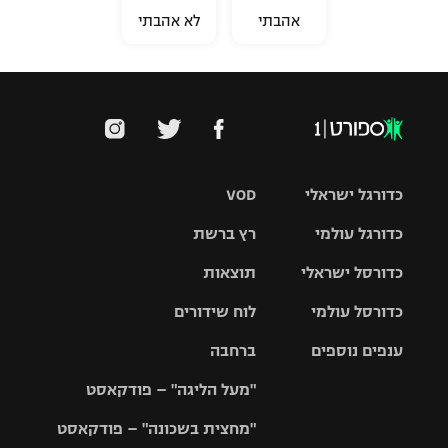
אהבתי
לא אהבתי
כדורגל ישראלי
VOD
כדורגל עולמי
רץ ברשת
ליגת העל
כדורסל ישראלי
תוצאות
ליגת
ליגה לאומית
האלופות
כדורסל עולמי
לוח שידורים
ליגת ווינר
סל
גביע הטוטו
ענפים נוספים
ברחבה
ליגה
NBA
אירופית
"מעל הליגה" – פודקאסט
ליגה לאומית
ליגיונרים
טניס
יורוליג
ליגה אנגלית
"מחצית בשכונה" – פודקאסט
כדורסל נשים
גביע המדינה