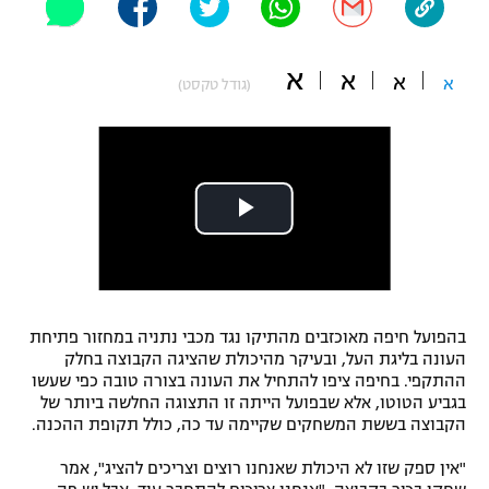
"מחצית בשכונה" – פודקאסט
אופניים
א
א
א
א
(גודל טקסט)
ספורט מוטורי
משתתפים וזוכים בפרסים
כדורמים
תקנון משתתפים וזוכים בפרסים
טניס
פוטבול אמריקאי NFL
תקנון עבור פעילות אלקטרה
גיימינג E-Sports
בייסבול MLB
תקנון עבור פעילות ספורט 1 – "מרלן"
ספורט אתגרי ואקסטרים
תנאי שימוש
בהפועל חיפה מאוכזבים מהתיקו נגד מכבי נתניה במחזור פתיחת
אומנויות לחימה
העונה בליגת העל, ובעיקר מהיכולת שהציגה הקבוצה בחלק
ההתקפי. בחיפה ציפו להתחיל את העונה בצורה טובה כפי שעשו
מדיניות פרטיות
בגביע הטוטו, אלא שבפועל הייתה זו התצוגה החלשה ביותר של
גיימינג E-Sports
הקבוצה בששת המשחקים שקיימה עד כה, כולל תקופת ההכנה.
תקנון פעילות ספורט 1
"אין ספק שזו לא היכולת שאנחנו רוצים וצריכים להציג", אמר