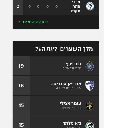
מכבי
0
0
0
0
0
פתח
תקוה
לטבלה המלאה >
מלך השערים
ליגת העל
דור פרץ
19
מכבי תל אביב
אדריאן אוגריסה
18
עירוני קרית שמונה
עומר אצילי
15
בית"ר ירושלים
גיא מלמד
15
מכבי חיפה