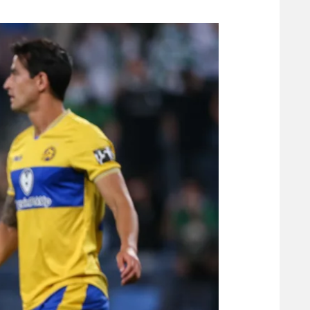
משתתפים וזוכים בפרסים
מכבי ת
הפועל 
תקנון משתתפים וזוכים בפרסים
הפועל 
תקנון עבור פעילות אלקטרה
הפועל 
תקנון עבור פעילות ספורט 1 – "מרלן"
מכבי נ
טניס
בני יהו
גיימינג E-Sports
תנאי שימוש
מדיניות פרטיות
תקנון פעילות ספורט 1
רשיון להקרנה פומבית לבית עסק
הצטרפות לחבילת הערוצים
לוח דרושים – ג'ובנט
תגיות