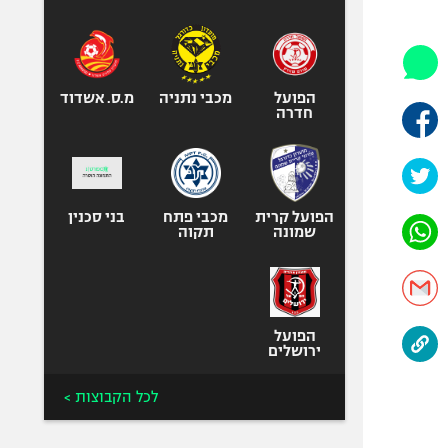
היאבקות WWE
אופניים
ספורט מוטורי
כדורמים
הפועל
מכבי נתניה
מ.ס. אשדוד
חדרה
פוטבול אמריקאי NFL
בייסבול MLB
ספורט אתגרי
ואקסטרים
הפועל קרית
מכבי פתח
בני סכנין
שמונה
תקוה
אומנויות לחימה
גיימינג E-Sports
הפועל
ירושלים
לכל הקבוצות >