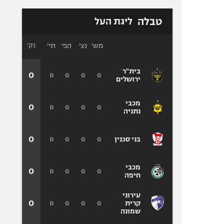
טבלה
ליגת העל
מש׳
נצ׳
הפ׳
תי׳
נק׳
בית"ר
0
0
0
0
0
ירושלים
מכבי
0
0
0
0
0
נתניה
0
0
0
0
0
בני סכנין
מכבי
0
0
0
0
0
חיפה
עירוני
0
0
0
0
0
קרית
שמונה