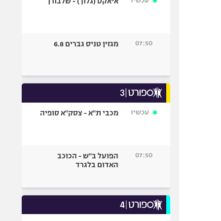
עכשיו
איאקס (גלוך) - שלבורן
07:50
מגזין טניס גברים 6.8
עכשיו
מכבי ת"א - צסק"א סופיה
07:50
הפועל ב"ש - הכוכב
האדום בלגרד