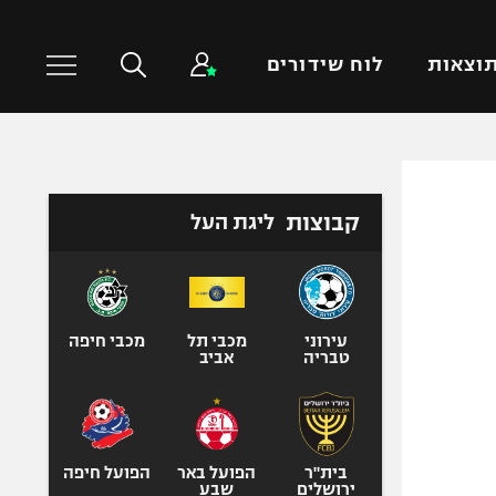
וצאות
לוח שידורים
כדורסל עולמי
ענפים נוספים
קבוצות
ליגת העל
NBA
טניס
יורוליג
כדוריד
יורוקאפ
כדורעף
שחייה
עירוני
מכבי תל
מכבי חיפה
טבריה
אביב
ג'ודו
אגרוף
ספורט אולימפי
UFC
בית"ר
הפועל באר
הפועל חיפה
ירושלים
שבע