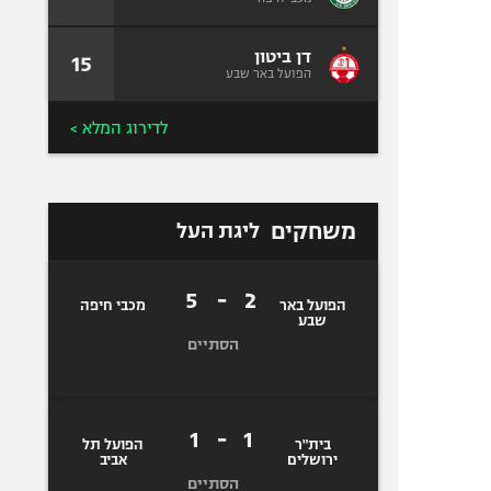
דן ביטון
15
הפועל באר שבע
לדירוג המלא >
משחקים
ליגת העל
5
-
2
הפועל באר
הסתיים
מכבי חיפה
שבע
1
-
1
בית"ר
הפועל תל
הסתיים