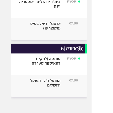
עכשיו
בית"ר ירושלים - אוסטריה
וינה
07:50
ארסנל - ריאל בטיס
(מקוצר 15)
עכשיו
טוונטה (למקין) -
דונאיסקה סטרדה
07:50
הפועל ר"ג - הפועל
ירושלים