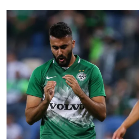
ל אביב
ליגה טורקית
תל אביב
ליגה סינית
חיפה
ליגה ברזילאית
באר שבע
ליגות נוספות
תניה
דה