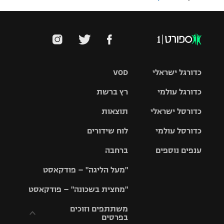
כדורגל ישראלי
VOD
כדורגל עולמי
רץ ברשת
ליגת העל
כדורסל ישראלי
תוצאות
ליגת
ליגה לאומית
האלופות
כדורסל עולמי
לוח שידורים
ליגת ווינר
סל
גביע הטוטו
ענפים נוספים
ברחבה
ליגה
NBA
אירופית
"מעל הליגה" – פודקאסט
ליגה לאומית
ליגיונרים
טניס
יורוליג
ליגה אנגלית
"מחצית בשכונה" – פודקאסט
כדורסל נשים
גביע המדינה
כדוריד
יורוקאפ
ליגה גרמנית
משתתפים וזוכים
בפרסים
מכבי תל
נבחרת