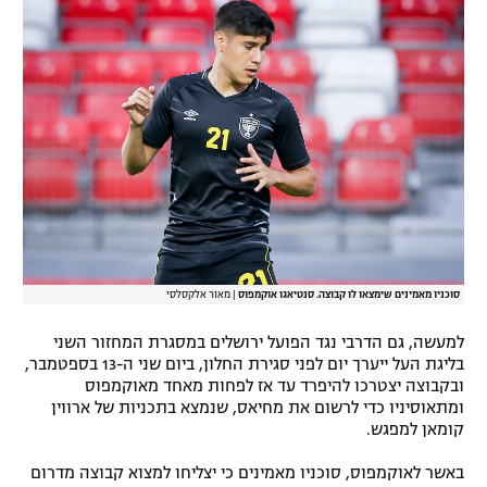
רשיון להקרנה פומבית לבית עסק
הצטרפות לחבילת הערוצים
לוח דרושים – ג'ובנט
תגיות
המגזין
סוכניו מאמינים שימצאו לו קבוצה. סנטיאגו אוקמפוס
|
מאור אלקסלסי
למעשה, גם הדרבי נגד הפועל ירושלים במסגרת המחזור השני
בליגת העל ייערך יום לפני סגירת החלון, ביום שני ה-13 בספטמבר,
ובקבוצה יצטרכו להיפרד עד אז לפחות מאחד מאוקמפוס
ומתאוסיניו כדי לרשום את מחיאס, שנמצא בתכניות של ארווין
קומאן למפגש.
באשר לאוקמפוס, סוכניו מאמינים כי יצליחו למצוא קבוצה מדרום