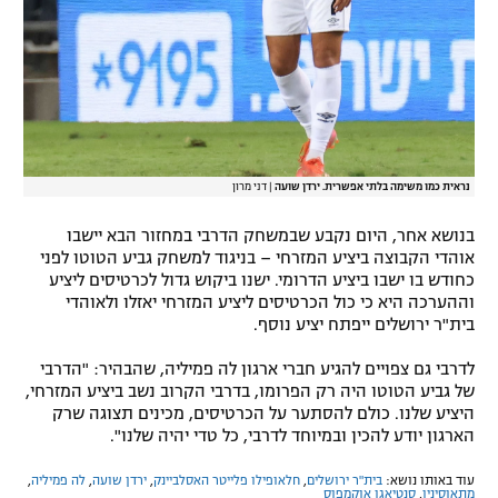
נראית כמו משימה בלתי אפשרית. ירדן שועה
|
דני מרון
בנושא אחר, היום נקבע שבמשחק הדרבי במחזור הבא יישבו
אוהדי הקבוצה ביציע המזרחי – בניגוד למשחק גביע הטוטו לפני
כחודש בו ישבו ביציע הדרומי. ישנו ביקוש גדול לכרטיסים ליציע
וההערכה היא כי כול הכרטיסים ליציע המזרחי יאזלו ולאוהדי
בית"ר ירושלים ייפתח יציע נוסף.
לדרבי גם צפויים להגיע חברי ארגון לה פמיליה, שהבהיר: "הדרבי
של גביע הטוטו היה רק הפרומו, בדרבי הקרוב נשב ביציע המזרחי,
היציע שלנו. כולם להסתער על הכרטיסים, מכינים תצוגה שרק
הארגון יודע להכין ובמיוחד לדרבי, כל טדי יהיה שלנו".
עוד באותו נושא:
בית"ר ירושלים
,
חלאופילו פלייטר האסלביינק
,
ירדן שועה
,
לה פמיליה
,
מתאוסיניו
,
סנטיאגו אוקמפוס