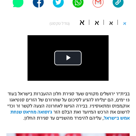
"מחצית בשכונה" – פודקאסט
אופניים
א
א
א
א
(גודל טקסט)
ספורט מוטורי
משתתפים וזוכים בפרסים
כדורמים
תקנון משתתפים וזוכים בפרסים
טניס
פוטבול אמריקאי NFL
תקנון עבור פעילות אלקטרה
גיימינג E-Sports
בייסבול MLB
תקנון עבור פעילות ספורט 1 – "מרלן"
ספורט אתגרי ואקסטרים
תנאי שימוש
בבית"ר ירושלים מקווים שעד סגירת חלון ההעברות בישראל בעוד
אומנויות לחימה
13 ימים, הם יצליחו להגיע לסיכום על שחרורם של הזרים סנטיאגו
אוקמפוס ומתאוסיניו. בבירה הגישו לאחרונה הצעה לקשר זר וכדי
מדיניות פרטיות
לרשום את הרכש המיועד ואת הבלם הזר
ג'וסואה מחיאס שנחת
גיימינג E-Sports
אמש בישראל
, עליהם להיפרד מהשניים עד סגירת החלון.
תקנון פעילות ספורט 1