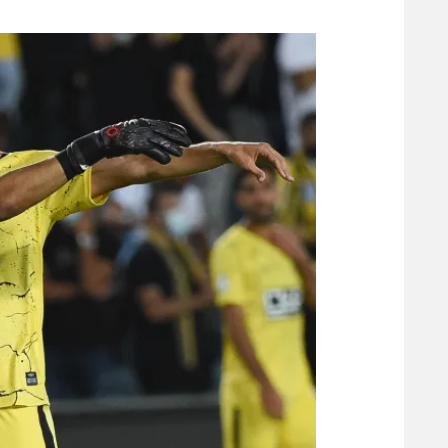
משתתפים וזוכים בפרסים
מכבי ת
הפועל 
תקנון משתתפים וזוכים בפרסים
הפועל 
תקנון עבור פעילות אלקטרה
הפועל 
תקנון עבור פעילות ספורט 1 – "מרלן"
מכבי נ
טניס
בני יהו
גיימינג E-Sports
תנאי שימוש
מדיניות פרטיות
תקנון פעילות ספורט 1
רשיון להקרנה פומבית לבית עסק
הצטרפות לחבילת הערוצים
לוח דרושים – ג'ובנט
תגיות