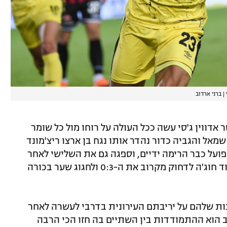
|
ברני ארדוב
דווין ג'סי עשה ככל העולה על רוחו מול כל שומר
 חגג הגנאי באגף שמאל והגביה כדור נהדר אותו נגח בן ארצו ריצ'מונד
הפועל כבר הרימה ידיים, וספגה גם את השלישי לאחר
טעות של המחליף עידן שמש, שאיפשר לדוד חוג'ה לדחוק מקרוב את ה-0:3 ולחגוג שער בכורה
ות שלהם על יריבתם העירונית בדרבי לעשרה לאחר
 הוא ההתמודדות בין השתיים בה חזו הכי הרבה