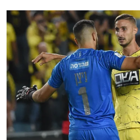
ל אביב
ליגה טורקית
תל אביב
ליגה סינית
חיפה
ליגה ברזילאית
באר שבע
ליגות נוספות
תניה
דה