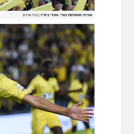
אווירה מחשלמת בטדי. אוהדי בית"ר
|
ברני ארדוב