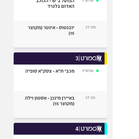
עכשיו
הפועל ב"ש - הכוכב
האדום בלגרד
17:50
יובנטוס - אינטר (מקוצר
15)
עכשיו
מכבי ת"א - צסק"א סופיה
17:35
באיירן מינכן - אסטון וילה
(מקוצר 15)