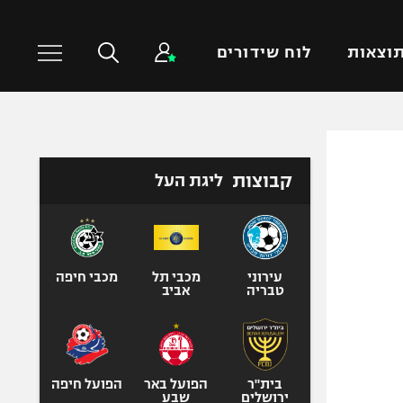
וצאות
לוח שידורים
כדורסל עולמי
ענפים נוספים
קבוצות
ליגת העל
NBA
טניס
יורוליג
כדוריד
יורוקאפ
כדורעף
שחייה
עירוני
מכבי תל
מכבי חיפה
טבריה
אביב
ג'ודו
אגרוף
ספורט אולימפי
UFC
בית"ר
הפועל באר
הפועל חיפה
ירושלים
שבע