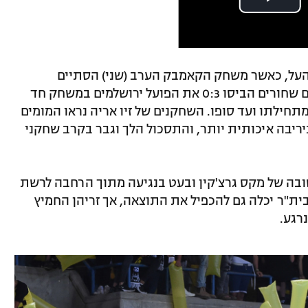
ליגת העל, כאשר משחק הקאמבק הערב (שני) הסתיים
בנוקאאוט לטובת בית"ר ירושלים. הצהובים שחורים הביסו 0:3 את הפועל ירושלמים במשחק חד
תחילתו ועד סופו. השחקנים של זיו אריה נראו המומים
 ביריבה איכותית יותר, והתסכול הלך וגבר בקרב שחקני
 רוחב טובה של מקס גרצ'קין ובעט בנגיעה מתוך הרחבה לרשת
בית"ר יכלה גם להכפיל את התוצאה, אך זריהן החמיץ
רגע.