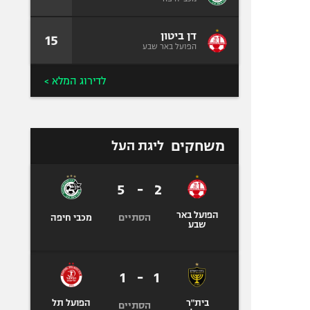
דן ביטון
15
הפועל באר שבע
לדירוג המלא >
משחקים
ליגת העל
5
-
2
הפועל באר
הסתיים
מכבי חיפה
שבע
1
-
1
בית"ר
הפועל תל
הסתיים