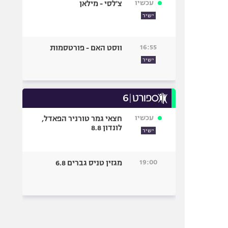
עכשיו
צ'לסי - מילאן
ישיר
16:55
ווסט האם - פורטסמות
ישיר
עכשיו
חצאי גמר טורניר הפאדל,
לונדון 8.8
ישיר
19:00
מגזין טניס גברים 6.8