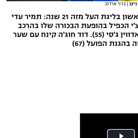
יצן
|
ברני ארדוב
בית"ר ירושלים חגגה בדרבי הראשון בליגת העל מזה 21 שנה: תמיר עדי
צ'מונד בואצ'י הכפיל בהופעת הבכורה שלו בהרכב
לאחר עבודת הכנה נפלאה של אדווין ג'סי (55). דוד חוג'ה קינח עם שער
בהגנת הפועל (67)