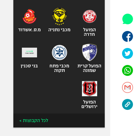
היאבקות WWE
אופניים
ספורט מוטורי
כדורמים
הפועל
מכבי נתניה
מ.ס. אשדוד
חדרה
פוטבול אמריקאי NFL
בייסבול MLB
ספורט אתגרי
ואקסטרים
הפועל קרית
מכבי פתח
בני סכנין
שמונה
תקוה
אומנויות לחימה
גיימינג E-Sports
הפועל
ירושלים
לכל הקבוצות >