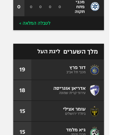
מכבי
0
0
0
0
0
פתח
תקוה
לטבלה המלאה >
מלך השערים
ליגת העל
דור פרץ
19
מכבי תל אביב
אדריאן אוגריסה
18
עירוני קרית שמונה
עומר אצילי
15
בית"ר ירושלים
גיא מלמד
15
מכבי חיפה