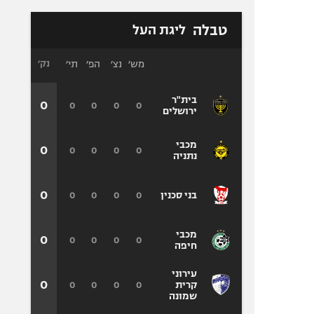
טבלה
ליגת העל
מש׳
נצ׳
הפ׳
תי׳
נק׳
בית"ר
0
0
0
0
0
ירושלים
מכבי
0
0
0
0
0
נתניה
0
0
0
0
0
בני סכנין
מכבי
0
0
0
0
0
חיפה
עירוני
0
0
0
0
0
קרית
שמונה