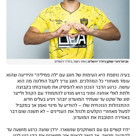
אביאל זרגרי שחקן בית"ר ירושלים
|
אתר רשמי, בית"ר ירושלים
בעיה נוספת היא העימות של חוגג עם "לה פמיליה" והידיעה שהוא
עומד מאחורי כל המהלכים. חוגג צריך לקבל החלטה מה הוא
עושה. כרגע הדבר הנכון הוא להפסיק את מעורבותו בקבוצה
ולתת לאלי אוחנה ומוני ברוש מנדט להתמודד עם הקהל ולייצר
סוג של שקט עד שעתיד המועדון יובהר ויגיע בעלים חדש.
ההתנהלות הנוכחית שלו – להודיע על מינוי נאמן אך במקביל
לפעול מאחורי הקלעים ולנהל את העניינים – לא תשנה שום דבר
באווירה הסובבת את המועדון.
יהיו קשיים גם עם השחקנים שנשארו. ירדן שועה כרגע מושעה עד
להודעה חדשה, אך קשה לראות איך מיישרים את הקו בינו לבין