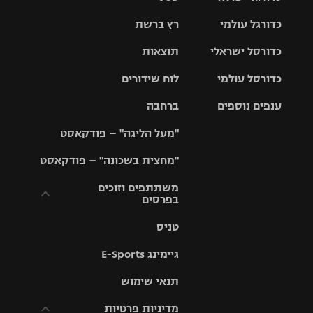
כדורגל עולמי
רץ ברשת
ליגת העל
כדורסל ישראלי
תוצאות
ליגת
ליגה לאומית
האלופות
כדורסל עולמי
לוח שידורים
ליגת ווינר
סל
גביע הטוטו
ענפים נוספים
ברחבה
ליגה
NBA
אירופית
"מעל הליגה" – פודקאסט
ליגה לאומית
ליגיונרים
טניס
יורוליג
ליגה אנגלית
"מחצית בשכונה" – פודקאסט
כדורסל נשים
גביע המדינה
כדוריד
יורוקאפ
ליגה גרמנית
משתתפים וזוכים
בפרסים
מכבי תל
נבחרת
כדורעף
אביב
ישראל
ליגה
טניס
ספרדית
תקנון משתתפים
שחייה
הפועל חולון
מכבי חיפה
וזוכים בפרסים
גיימינג E-Sports
ליגה
איטלקית
ג'ודו
הפועל
בית"ר
תנאי שימוש
תקנון עבור פעילות
ירושלים
ירושלים
אלקטרה
מדיניות פרטיות
ליגה
אגרוף