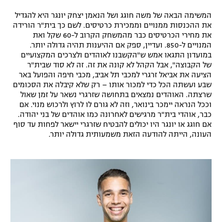
רשיון להקרנה פומבית לבית עסק
המשימה הבאה של משה חוגג ושל הנאמן יצחק יונגר היא להגדיל
את ההכנסות ממנויים וממכירת כרטיסים. לשם כך בית"ר הורידה
את מחירי הכרטיסים כבר מהמשחק הקרוב ל-60 שקל ואת
הצטרפות לחבילת הערוצים
המנויים ל-850. ועדיין, ספק אם ההיענות תהיה גדולה יותר.
במועדון התגאו אמש ש"הקשבנו לאוהדים ולצרכים המקצועיים
לוח דרושים – ג'ובנט
של הקבוצה", אבל הקהל לא קונה את זה. זה לא סוד שבית"ר
הציעה את אביאל זרגרי למכבי תל אביב, מכבי חיפה והפועל באר
תגיות
שבע ועשתה הכל כדי למכור אותו – רק שלא קיבלה את הסכומים
שרצתה. האוהדים נמצאים בתחושה שזרגרי נשאר על זמן שאול
וככל הנראה יימכר בינואר, וזה לא גורם לו לרוץ ולרכוש מנוי. אם
המגזין
כבר, אוהדי בית"ר מרגישים לאחרונה כמו אוהדים של בני יהודה.
אם חוגג או יונגר היו יכולים להבטיח שזרגרי יישאר לפחות עד סוף
העונה, הייתה להודעה הזאת משמעותית גדולה יותר.