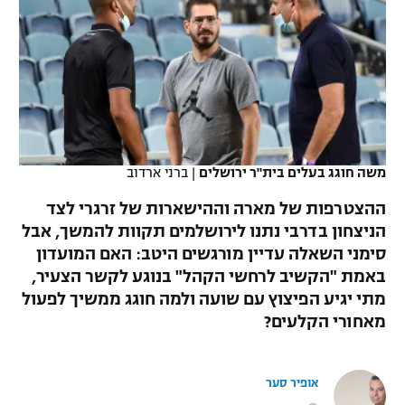
כדורסל נשים
נבחרת ישראל
יורוליג
ליגה ספרדית
טניס
VOD
מכבי תל אביב
מכבי חיפה
יורוקאפ
ליגה איטלקית
כדוריד
הפועל חולון
בית"ר ירושלים
רץ ברשת
ליגה צרפתית
כדורעף
הפועל ירושלים
מכבי תל אביב
ליגה הולנדית
משה חוגג בעלים בית"ר ירושלים
|
ברני ארדוב
שחייה
תוצאות
דני אבדיה
הפועל תל אביב
ההצטרפות של מארה וההישארות של זרגרי לצד
ליגה טורקית
ג'ודו
הניצחון בדרבי נתנו לירושלמים תקוות להמשך, אבל
הפועל חיפה
לוח שידורים
סימני השאלה עדיין מורגשים היטב: האם המועדון
ליגה סינית
אגרוף
באמת "הקשיב לרחשי הקהל" בנוגע לקשר הצעיר,
הפועל באר שבע
מתי יגיע הפיצוץ עם שועה ולמה חוגג ממשיך לפעול
ליגה ברזילאית
ברחבה
ספורט אולימפי
מאחורי הקלעים?
מכבי נתניה
ליגות נוספות
UFC
"מעל הליגה" – פודקאסט
בני יהודה
אופיר סער
היאבקות WWE