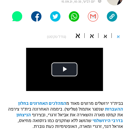
יום רביעי, 10:33, 15.09.21
"מחצית בשכונה" – פודקאסט
אופניים
ספורט מוטורי
משתתפים וזוכים בפרסים
א
א
א
א
(גודל טקסט)
כדורמים
תקנון משתתפים וזוכים בפרסים
טניס
פוטבול אמריקאי NFL
תקנון עבור פעילות אלקטרה
גיימינג E-Sports
בייסבול MLB
תקנון עבור פעילות ספורט 1 – "מרלן"
ספורט אתגרי ואקסטרים
תנאי שימוש
אומנויות לחימה
בבית"ר ירושלים מרוצים מאוד מ
המהלכים האחרונים בחלון
מדיניות פרטיות
גיימינג E-Sports
ההעברות
שנסגר אתמול (שלישי). ביממה האחרונה בית"ר צירפה
את קמסו מארה והשאירה את אביאל זרגרי, ובצירוף
הניצחון
בדרבי הירושלמי
שהושג ללא שחקנים כמו ג'וסואה מחיאס,
תקנון פעילות ספורט 1
אוראל דגני, זרגרי ומארה, האופטימיות כעת גוברת.