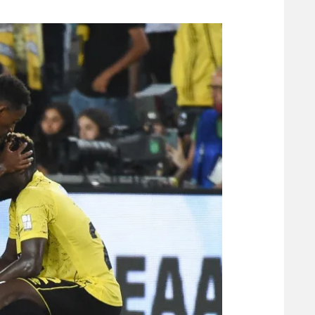
משתתפים וזוכים בפרסים
מכבי ת
הפועל 
תקנון משתתפים וזוכים בפרסים
הפועל 
תקנון עבור פעילות אלקטרה
הפועל 
תקנון עבור פעילות ספורט 1 – "מרלן"
מכבי נ
טניס
בני יהו
גיימינג E-Sports
תנאי שימוש
מדיניות פרטיות
תקנון פעילות ספורט 1
רשיון להקרנה פומבית לבית עסק
הצטרפות לחבילת הערוצים
לוח דרושים – ג'ובנט
תגיות