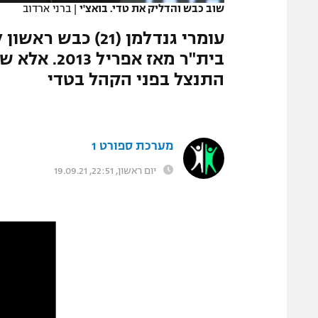
שוב כבש והדליק את טדי. בואצ'י
|
ברני ארדוב
המגזין
עומרי גנדלמן (21)
התנצל בפני הקהל בטדי
מערכת ספורט 1
יום ראשון, 22:51, 19.09.21