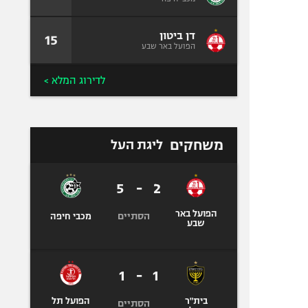
דן ביטון
15
הפועל באר שבע
לדירוג המלא >
משחקים
ליגת העל
5
-
2
הפועל באר
הסתיים
מכבי חיפה
שבע
1
-
1
בית"ר
הפועל תל
הסתיים