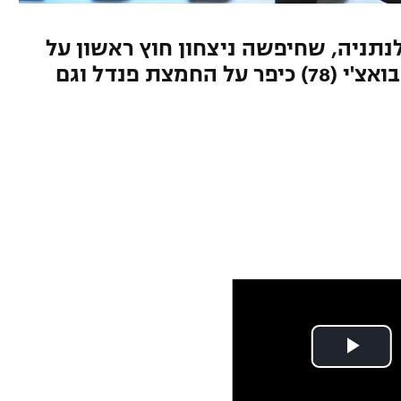
 כבש ראשון לנתניה, שחיפשה ניצחון חוץ ראשון על
בית"ר מאז אפריל 2013. אלא שבואצ'י (78) כיפר על החמצת פנדל וגם