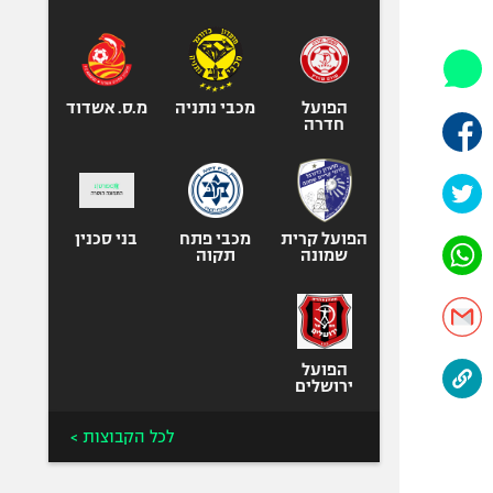
היאבקות WWE
אופניים
ספורט מוטורי
כדורמים
הפועל
מכבי נתניה
מ.ס. אשדוד
חדרה
פוטבול אמריקאי NFL
בייסבול MLB
ספורט אתגרי
ואקסטרים
הפועל קרית
מכבי פתח
בני סכנין
שמונה
תקוה
אומנויות לחימה
גיימינג E-Sports
הפועל
ירושלים
לכל הקבוצות >