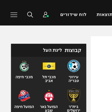
וצאות
לוח שידורים
כדורסל עולמי
ענפים נוספים
קבוצות
ליגת העל
NBA
טניס
יורוליג
כדוריד
יורוקאפ
כדורעף
שחייה
עירוני
מכבי תל
מכבי חיפה
טבריה
אביב
ג'ודו
אגרוף
ספורט אולימפי
UFC
בית"ר
הפועל באר
הפועל חיפה
ירושלים
שבע