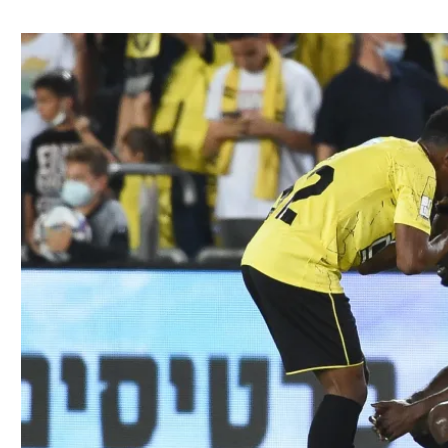
ל אביב
ליגה טורקית
תל אביב
ליגה סינית
חיפה
ליגה ברזילאית
באר שבע
ליגות נוספות
תניה
דה