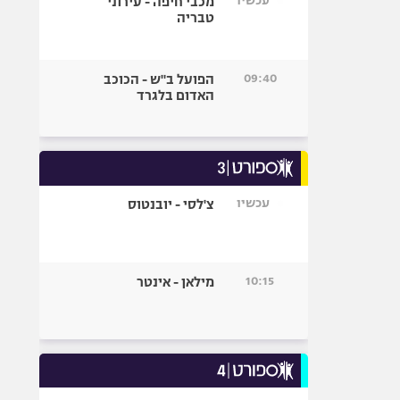
עכשיו
מכבי חיפה - עירוני
טבריה
09:40
הפועל ב"ש - הכוכב
האדום בלגרד
עכשיו
צ'לסי - יובנטוס
10:15
מילאן - אינטר