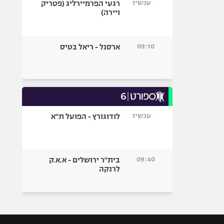
עכשיו
רגעי הפרמיירליג (פטריק
ויירה)
09:10
ארסנל - ריאל בטיס
עכשיו
לודוגורץ - הפועל ת"א
09:40
בית"ר ירושלים - א.א.ק
לרנקה