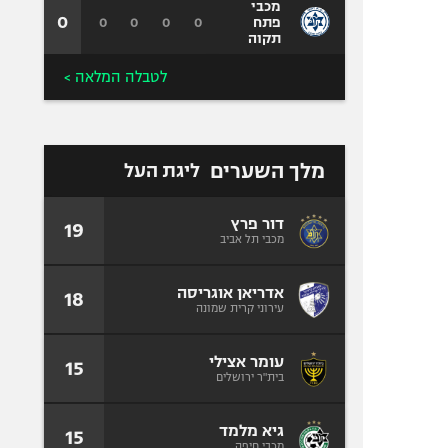
מכבי
0
0
0
0
0
פתח
תקוה
לטבלה המלאה >
מלך השערים
ליגת העל
דור פרץ
19
מכבי תל אביב
אדריאן אוגריסה
18
עירוני קרית שמונה
עומר אצילי
15
בית"ר ירושלים
גיא מלמד
15
מכבי חיפה