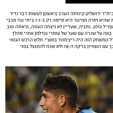
ית"ר ירושלים קיוותה הערב (ראשון) לעשות דבר נדיר
ולהשיג שני ניצחונות רצופים. אלא שלמרות שהיא חזרה מפיגור היא סיימה רק ב-1:1 ביתי נגד מכבי
נתניה, שלא ניצחה את יריבתה בחוץ מאז אפריל 2013. נתניה, שעדיין לא ניצחה העונה, נראתה טוב
באה על שכרה עם שער של עומרי גנדלמן אחרי מהלך
יע את גורל המשחק הזה היה ריצ'מונד בואצ'י. חלוץ הרכש הגנאי
החמיץ פנדל לפני ההפסקה, אבל כיפר על כך עם השוויון בדקה ה-ֽ78 ולא שכח להתנצל בפני