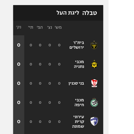
טבלה
ליגת העל
מש׳
נצ׳
הפ׳
תי׳
נק׳
בית"ר
0
0
0
0
0
ירושלים
מכבי
0
0
0
0
0
נתניה
0
0
0
0
0
בני סכנין
מכבי
0
0
0
0
0
חיפה
עירוני
0
0
0
0
0
קרית
שמונה