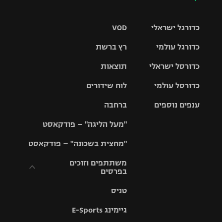
כדורגל ישראלי
VOD
כדורגל עולמי
רץ ברשת
ליגת העל
כדורסל ישראלי
תוצאות
ליגת
ליגה לאומית
האלופות
כדורסל עולמי
לוח שידורים
ליגת ווינר
סל
גביע הטוטו
ענפים נוספים
ברחבה
ליגה
NBA
אירופית
"מעל הליגה" – פודקאסט
ליגה לאומית
ליגיונרים
טניס
יורוליג
ליגה אנגלית
"מחצית בשכונה" – פודקאסט
כדורסל נשים
גביע המדינה
כדוריד
יורוקאפ
ליגה גרמנית
משתתפים וזוכים
בפרסים
מכבי תל
נבחרת
כדורעף
אביב
ישראל
ליגה
טניס
ספרדית
תקנון משתתפים
שחייה
הפועל חולון
מכבי חיפה
וזוכים בפרסים
גיימינג E-Sports
ליגה