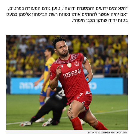
רשיון להקרנה פומבית לבית עסק
"הסכומים ידועים והמסגרת ידועה", טוען גורם המעורה בפרטים,
"אם יהיה אפשר להחתים אותו בטווח רשת הביטחון אלטמן כמעט
בטוח יהיה שחקן מכבי חיפה".
הצטרפות לחבילת הערוצים
לוח דרושים – ג'ובנט
תגיות
המגזין
מה הסיכויים? אלטמן
|
ברני ארדוב