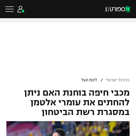
כדורגל ישראלי
ליגת העל
כדורגל עולמי
/
כדורגל ישראלי
ליגת העל
ליגה לאומית
מכבי חיפה בוחנת האם ניתן
ליגת האלופות
כדורסל ישראלי
גביע הטוטו
להחתים את עומרי אלטמן
ליגה אירופית
במסגרת רשת הביטחון
ליגת ווינר סל
ליגיונרים
כדורסל עולמי
ליגה אנגלית
ליגה לאומית
גביע המדינה
NBA
ליגה גרמנית
ענפים נוספים