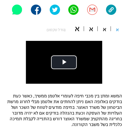
"מחצית בשכונה" – פודקאסט
אופניים
ספורט מוטורי
משתתפים וזוכים בפרסים
א
א
א
א
(גודל טקסט)
כדורמים
תקנון משתתפים וזוכים בפרסים
טניס
פוטבול אמריקאי NFL
תקנון עבור פעילות אלקטרה
גיימינג E-Sports
בייסבול MLB
תקנון עבור פעילות ספורט 1 – "מרלן"
ספורט אתגרי ואקסטרים
תנאי שימוש
אומנויות לחימה
המשא ומתן בין מכבי חיפה לעומרי אלטמן ממשיך, כאשר כעת
בודקים באלופה האם ניתן להחתים את אלטמן מבלי לחרוג מרשת
מדיניות פרטיות
הביטחון של משרד האוצר. בחיפה מודעים לטווח של השכר ושל
גיימינג E-Sports
העלויות של העסקה וכעת בהנהלה בודקים אם לא יהיה מדובר
בחריגה מהתקציב שמשרד האוצר דורש בהתנייה לקבלת תמיכה
תקנון פעילות ספורט 1
כלכלית בשל משבר הקורונה.