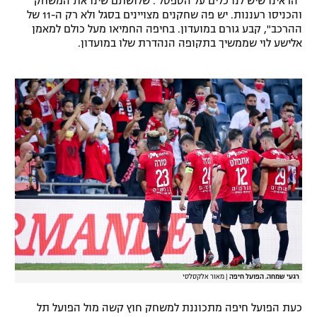
"הראינו שיש לנו כלים על הספסל . שלושתם שינו את המשחק
והכניסו רעננות. יש פה שחקנים מצויינים בסגל ולא רק ה-11 של
רשיון להקרנה פומבית לבית עסק
ההרכב", קבע גורם במועדון. בחיפה החמיאו מעל כולם למאמן
אלישע לוי שממשיך בתקופה הנהדרת שלו במועדון.
הצטרפות לחבילת הערוצים
לוח דרושים – ג'ובנט
תגיות
המגזין
רגעי שמחה. הפועל חיפה
|
מאור אלקסלסי
כעת הפועל חיפה מתכוננת למשחק חוץ קשה מול הפועל תל