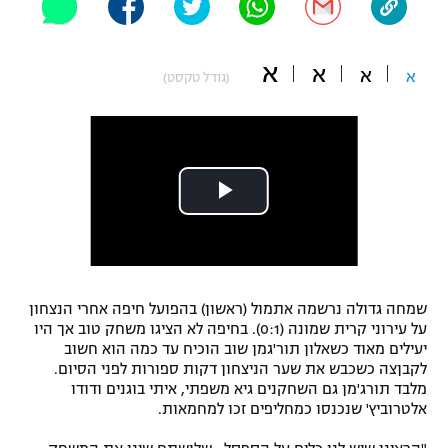
"מחצית בשכונה" – פודקאסט
אופניים
א
א
א
א
(גודל טקסט)
ספורט מוטורי
משתתפים וזוכים בפרסים
כדורמים
תקנון משתתפים וזוכים בפרסים
טניס
פוטבול אמריקאי NFL
תקנון עבור פעילות אלקטרה
גיימינג E-Sports
בייסבול MLB
תקנון עבור פעילות ספורט 1 – "מרלן"
ספורט אתגרי ואקסטרים
תנאי שימוש
שמחה גדולה נרשמה אתמול (ראשון) בהפועל חיפה אחרי הנצחון
אומנויות לחימה
על עירוני קרית שמונה (0:1). בחיפה לא הציגו משחק טוב אך היו
יעילים מאוד כשאלון תור'גמן שוב הוכיח עד כמה הוא חשוב
מדיניות פרטיות
לקבןצה כשכבש את שער הניצחון דקות ספורות לפני הסיום.
גיימינג E-Sports
מלבד תורג'מן גם השחקנים גיא משפתי, איתי בוגנים ודודו
אלטרוביץ' שנכנסו כמחליפים זכו למחמאות.
תקנון פעילות ספורט 1