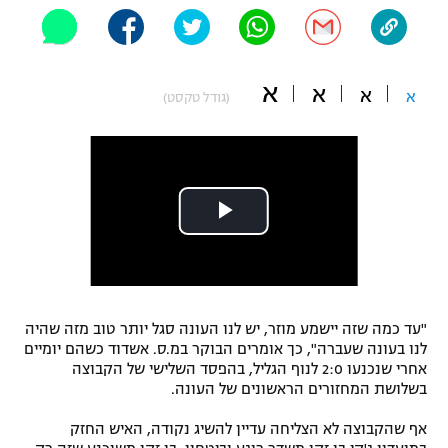
"מחצית בשכונה" – פודקאסט
אופניים
א
ספורט מוטורי
א
משתתפים וזוכים בפרסים
א
א
(גודל טקסט)
כדורמים
תקנון משתתפים וזוכים בפרסים
טניס
פוטבול אמריקאי NFL
תקנון עבור פעילות אלקטרה
גיימינג E-Sports
בייסבול MLB
תקנון עבור פעילות ספורט 1 – "מרלן"
ספורט אתגרי ואקסטרים
תנאי שימוש
אומנויות לחימה
"עד כמה שזה יישמע מוזר, יש לנו העונה סגל יותר טוב מזה שהיה
לנו בעונה שעברה", כך אומרים הבוקר במ.ס. אשדוד כשהם יומיים
מדיניות פרטיות
אחרי שנכנעו 2:0 לנוף הגליל, בהפסד השלישי של הקבוצה
גיימינג E-Sports
בשלושת המחזורים הראשונים של העונה.
תקנון פעילות ספורט 1
אף שהקבוצה לא הצליחה עדיין להשיג נקודה, האיש החזק