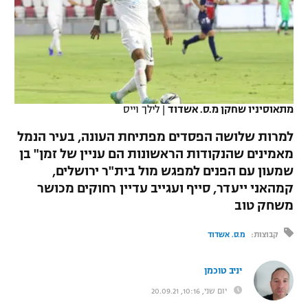
כדורסל נשים
נבחרת ישראל
יורוליג
ליגה ספרדית
טניס
VOD
מכבי תל אביב
מכבי חיפה
יורוקאפ
ליגה איטלקית
כדוריד
הפועל חולון
בית"ר ירושלים
רץ ברשת
ליגה צרפתית
כדורעף
מתאוסיניו שחקן מ.ס. אשדוד
|
לילך וייס
הפועל ירושלים
מכבי תל אביב
ליגה הולנדית
למרות שלושה הפסדים מפתיחת העונה, בעיר הנמל
שחייה
תוצאות
דני אבדיה
הפועל תל אביב
מאמינים שהנקודות הראשונות הם עניין של זמן" בן
ליגה טורקית
שמעון עם הפנים למפגש מול בית"ר ירושלים,
ג'ודו
הפועל חיפה
לוח שידורים
קמהאני ייעדר, סייף ועגייב עדיין רחוקים מכושר
ליגה סינית
אגרוף
משחק טוב
הפועל באר שבע
ליגה ברזילאית
ברחבה
קבוצות:
מ.ס. אשדוד
ספורט אולימפי
מכבי נתניה
ליגות נוספות
UFC
יניב טוכמן
"מעל הליגה" – פודקאסט
בני יהודה
יום שני, 10:16, 20.09.21
היאבקות WWE