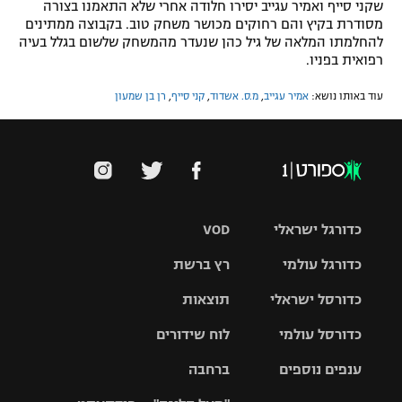
שקני סייף ואמיר עגייב יסירו חלודה אחרי שלא התאמנו בצורה
מסודרת בקיץ והם רחוקים מכושר משחק טוב. בקבוצה ממתינים
להחלמתו המלאה של גיל כהן שנעדר מהמשחק שלשום בגלל בעיה
רפואית בפניו.
עוד באותו נושא:
אמיר עגייב
,
מ.ס. אשדוד
,
קני סייף
,
רן בן שמעון
כדורגל ישראלי
VOD
כדורגל עולמי
רץ ברשת
ליגת העל
כדורסל ישראלי
תוצאות
ליגת
ליגה לאומית
האלופות
כדורסל עולמי
לוח שידורים
ליגת ווינר
סל
גביע הטוטו
ענפים נוספים
ברחבה
ליגה
NBA
אירופית