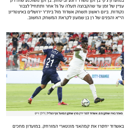
במועדון ג'קי בן זקן משדר רוגע וביטחון. בן זקן משוכנע שזה רק
עניין של זמן עד שהקבוצה תעלה על גל אחר ותתחיל לצבור
רשיון להקרנה פומבית לבית עסק
נקודות. ביום ראשון תשחק אשדוד מול בית"ר ירושלים באיצטדיון
הי"א והפנים של רן בן שמעון לקראת המשחק החשוב.
הצטרפות לחבילת הערוצים
לוח דרושים – ג'ובנט
תגיות
המגזין
פאהד באיו שחקן מ.ס. אשדוד לפני ירין פרץ שחקן הפועל נוף הגליל
|
לילך וייס
באשדוד יחסרו את קמהאני מונטארי המורחק. במועדון מחכים