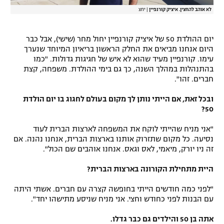
לא אוהב להחצין. איציק קורנפיין
|
יחצ
יום ההולדת 50 של איציק קורנפיין יחול מחר (שישי), אבל כבר
היום אנחנו מביאים את החלק הראשון בריאיון המיוחד שנערך
עימו. קורנפיין מעיד שהוא לא איש של חגיגות גדולות. "כמו
בהתנהלות במהלך השנה, כך גם בימי ההולדת. משפחה, קצת
חברים. זהו".
ובכל זאת, אם הייתי נותן לך מקום בעולם לחגוג בו יום הולדת
50?
"אני מניח שהייתי לוקח את המשפחה לארצות הברית לעוד
נסיעה. כל מקום שתזרוק אותנו בארצות הברית, אנחנו נהנה. אם
זה ניו יורק, מיאמי, לאס וגאס. אנחנו אוהבים שם הכול".
היית מתחילת הקורונה בארצות הברית?
"לפני כמה חודשים הייתי בחופשה קצרה עם חברים. אשתי היתה
עם הבנות לפני כחודש וחצי. אני מניח שניסע מתישהו יחד".
אתה בן 50 והילדים גם כבר גדלו.