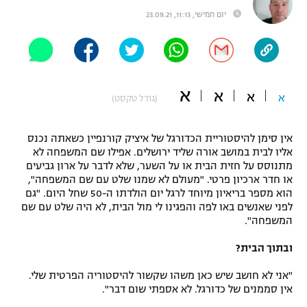
יום חמישי, 11:13, 23.09.21
"מחצית בשכונה" – פודקאסט
אופניים
ספורט מוטורי
משתתפים וזוכים בפרסים
א
א
כדורמים
א
א
(גודל טקסט)
תקנון משתתפים וזוכים בפרסים
טניס
פוטבול אמריקאי NFL
תקנון עבור פעילות אלקטרה
אין סימן להיסטוריית הכדורגל של איציק קורנפיין כשאתה נכנס
אליו לבית במושב אורה שליד ירושלים. אפילו שם המשפחה לא
גיימינג E-Sports
בייסבול MLB
מתנוסס על חזית הבית או על השער, שלא לדבר על ארון גביעים
תקנון עבור פעילות ספורט 1 – "מרלן"
או חדר ארכיון פרטי. "מעולם לא שמנו שלט עם שם המשפחה",
ספורט אתגרי ואקסטרים
הוא מספר בריאיון מיוחד לרגל יום הולדתו ה-50 שחל היום. "גם
תנאי שימוש
לפני שאנשים באו לפה והפגינו לי מול הבית, לא היה שלט עם שם
המשפחה".
אומנויות לחימה
ובתוך הבית?
מדיניות פרטיות
גיימינג E-Sports
"אני לא חושב שיש כאן משהו שקשור להיסטוריה הפרטית שלי.
אין סממנים של כדורגל. לא אספתי שום דבר".
תקנון פעילות ספורט 1