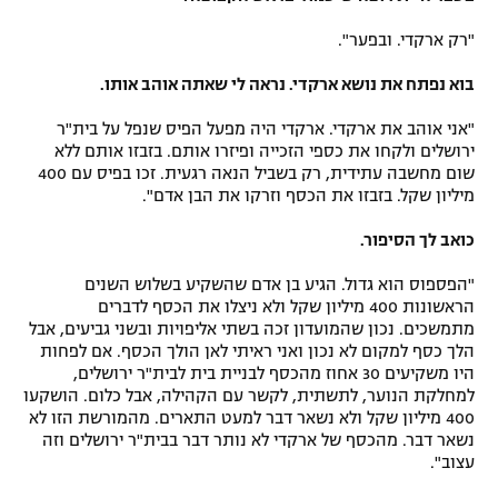
"רק ארקדי. ובפער".
בוא נפתח את נושא ארקדי. נראה לי שאתה אוהב אותו.
"אני אוהב את ארקדי. ארקדי היה מפעל הפיס שנפל על בית"ר
ירושלים ולקחו את כספי הזכייה ופיזרו אותם. בזבזו אותם ללא
שום מחשבה עתידית, רק בשביל הנאה רגעית. זכו בפיס עם 400
מיליון שקל. בזבזו את הכסף וזרקו את הבן אדם".
כואב לך הסיפור.
"הפספוס הוא גדול. הגיע בן אדם שהשקיע בשלוש השנים
הראשונות 400 מיליון שקל ולא ניצלו את הכסף לדברים
מתמשכים. נכון שהמועדון זכה בשתי אליפויות ובשני גביעים, אבל
הלך כסף למקום לא נכון ואני ראיתי לאן הולך הכסף. אם לפחות
היו משקיעים 30 אחוז מהכסף לבניית בית לבית"ר ירושלים,
למחלקת הנוער, לתשתית, לקשר עם הקהילה, אבל כלום. הושקעו
400 מיליון שקל ולא נשאר דבר למעט התארים. מהמורשת הזו לא
נשאר דבר. מהכסף של ארקדי לא נותר דבר בבית"ר ירושלים וזה
עצוב".