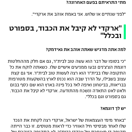
מתי התראיתם בפעם האחרונה?
"לפני שנתיים או שלוש. אני באמת אוהב את ארקדי".
"ארקדי לא קיבל את הכבוד, בספורט
ובכלל"
למה אתה מדגיש שאתה אוהב את גאידמק?
"כי בסופו של דבר הוא עשה טוב לבית"ר, גם אם חלק מההחלטות
דוגמת הצ'צ'נים נבעו ממניעים אישיים שלו. כשאתה לוקח את כל
התקופה שלו בבית"ר הוא רצה לעשות טוב לבית"ר. אני גם קצת
עצוב בשבילו, על הדרך שבה הוא נכנס לארץ בהשקעות מטורפות
בבריאות, בביטחון ואיפה לא? בכל פינה בארץ הוא שם כסף בבום
ולאט לאט התאדה ונשכח מהתודעה. ארקדי לא קיבל את הכבוד.
גם בספורט וגם בכלל".
יש לך דוגמא?
"באחד מימי העצמאות של ישראל, ארקדי רצה לקחת את הנכד
שלו לאחד מבסיסי חיל האוויר כדי לראות מטוסים. זו כבר הייתה
תקופה די מאוחרת של ארקדי בבית"ר. לא התקופה הזוהרת של