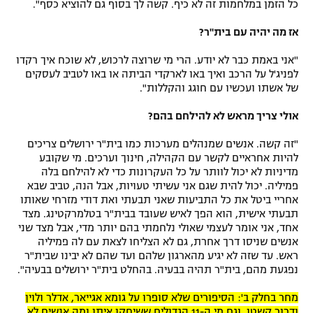
כל הזמן במלחמות זה לא כיף. קשה לך בסוף גם להוציא כסף".
אז מה יהיה עם בית"ר?
"אני באמת כבר לא יודע. הרי מי שרוצה לרכוש, לא שוכח איך רקדו
לפניג'ל על הרכב ואיך באו לארקדי הביתה או באו לטביב לעסקים
של אשתו ועכשיו עם חוגג והקללות".
אולי צריך מראש לא להילחם בהם?
"זה קשה. אנשים שמנהלים מערכות כמו בית"ר ירושלים צריכים
להיות אחראיים לקשר עם הקהילה, חינוך וערכים. מי שקובע
מדיניות לא יכול לוותר על כל העקרונות כדי לא להילחם בלה
פמיליה. יכול להית שגם אני עשיתי טעויות, אבל הנה, טביב שבא
אחריי ביטל את כל התביעות שאני תבעתי ואת דודי מזרחי שאותו
תבעתי אישית, הוא הפך לאיש שעובד בבית"ר בטלמרקטינג. מצד
אחד, אני אומר לעצמי שאולי נלחמתי בהם יותר מדי, אבל מצד שני
אנשים שניסו דרך אחרת, גם לא הצליחו לצאת עם לה פמיליה
ראש. עד שזה לא יגיע מהארגון שלהם ועד שהם לא יבינו שבית"ר
נפגעת מהם, בית"ר תהיה בבעיה. בהחלט בית"ר ירושלים בבעיה".
מחר בחלק ב': הסיפורים שלא סופרו על גומא אגייאר, אדלר ולוין
ודרור קשטן. וגם מי ה-11 הגדולים ששיחקו איתו ומה אנשים לא