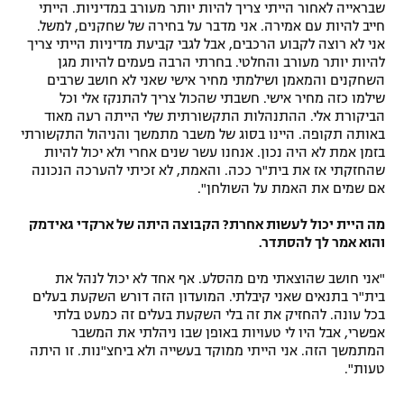
שבראייה לאחור הייתי צריך להיות יותר מעורב במדיניות. הייתי
חייב להיות עם אמירה. אני מדבר על בחירה של שחקנים, למשל.
אני לא רוצה לקבוע הרכבים, אבל לגבי קביעת מדיניות הייתי צריך
להיות יותר מעורב והחלטי. בחרתי הרבה פעמים להיות מגן
השחקנים והמאמן ושילמתי מחיר אישי שאני לא חושב שרבים
שילמו כזה מחיר אישי. חשבתי שהכול צריך להתנקז אלי וכל
הביקורת אלי. ההתנהלות התקשורתית שלי הייתה רעה מאוד
באותה תקופה. היינו בסוג של משבר מתמשך והניהול התקשורתי
בזמן אמת לא היה נכון. אנחנו עשר שנים אחרי ולא יכול להיות
שהחזקתי אז את בית"ר ככה. והאמת, לא זכיתי להערכה הנכונה
אם שמים את האמת על השולחן".
מה היית יכול לעשות אחרת? הקבוצה היתה של ארקדי גאידמק
והוא אמר לך להסתדר.
"אני חושב שהוצאתי מים מהסלע. אף אחד לא יכול לנהל את
בית"ר בתנאים שאני קיבלתי. המועדון הזה דורש השקעת בעלים
בכל עונה. להחזיק את זה בלי השקעת בעלים זה כמעט בלתי
אפשרי, אבל היו לי טעויות באופן שבו ניהלתי את המשבר
המתמשך הזה. אני הייתי ממוקד בעשייה ולא ביחצ"נות. זו היתה
טעות".