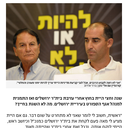
"אני לא רוצה לקבוע הרכבים, אבל לגבי קביעת מדיניות הייתי צריך להיות יותר מעורב והחלטי".
קורנפיין עם אלי כהן
|
ברני ארדוב
שנה וחצי היית בחוץ אחרי עזיבת בית"ר ירושלים ואז התמנית
למנהל אגף הספורט בעיריית ירושלים. מה לא השגת בחייך?
"ראשית, חשוב לי לומר שאני לא מתחרט על שום דבר. גם אם היית
מציע לי מאה פעם לקחת את בית"ר ירושלים כמנכ"ל וכיושב ראש,
הייתי לוקח אותה. ובכל זאת אחרי בית"ר שהייתה מאוד