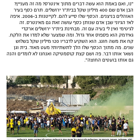
"נו, ואם באמת הוא עשה דברים מתוך אינטרס? מה זה מעניין?
הבן אדם שם 400 מיליון שקל בבית"ר ירושלים. תרם כסף בעיר
האוהלים בניצנים. הכסף שלו סייע להם. לקייטנות ב-2006. איפה
לא? הגיוני שבן אדם שנותן כסף עושה זאת גם מאינטרס. זה
לגיטימי ואין לי בעיה עם זה. מבחינת בית"ר ירושלים ארקדי
גאידמק הוא פספוס אחד גדול. ומה שמצער שלא למדו את הלקח.
קח את משה חוגג. הוא השקיע לדבריו 120 מיליון שקל בשלוש
שנים. מה מתוך הכסף שלו הלך לתשתיות? מעט מאוד. בית וגן
נשאר אותו דבר. פה ושם קצת קוסמטיקה ואנחנו לא לומדים והנה
גם אותו בועטים החוצה".
"לה פמיליה ניצחה בזכות זה שהצליח להבריח כל פעם את הבעלים שרצו להשקיע כסף. הבעלים