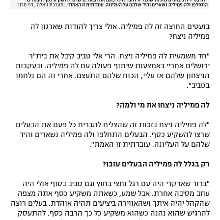
התחלפו ולה פמיליה נשארים והיד שלהם על העליונה. עובדתית זו האמת"
|
מערכת וואלה!, דני מרון
בועטים החוצה זה לה פמיליה. אולי צריך להודות שארגון לה
פמיליה ניצח?
"חד משמעית לה פמיליה ניצח. הרי אלי טביב קיבל את בית"ר
ירושלים אחריי באמצעות שיתוף פעולה עם לה פמיליה. ובעקבות
הניצחון שלהם אז עליי, הכוח שלהם התעצם. אחרי זה הם נלחמו
בטביב".
לה פמיליה ניצחו את מי ולמה?
"לה פמיליה ניצח בזכות זה שהצליח להבריח כל פעם את הבעלים
שרצו להשקיע כסף. הבעלים התחלפו ולה פמיליה נשארים והיד
שלהם על העליונה. עובדתית זו האמת".
רק בגלל לה פמיליה הבעלים עזבו?
"ברור שארקדי היה עם רגל וחצי בחוץ וגם טביב בסוף אולי היה
עוזב מסיבה אחרת. אבל שמע, כשאתה משקיע כסף אתה מצפה
שהקהל יהיה איתך ושהאווירה ביציעים תהיה אוהדת. בעלים רוצה
להרגיש שהוא נהנה כשהוא משקיע כל כך הרבה כסף. להתעסק