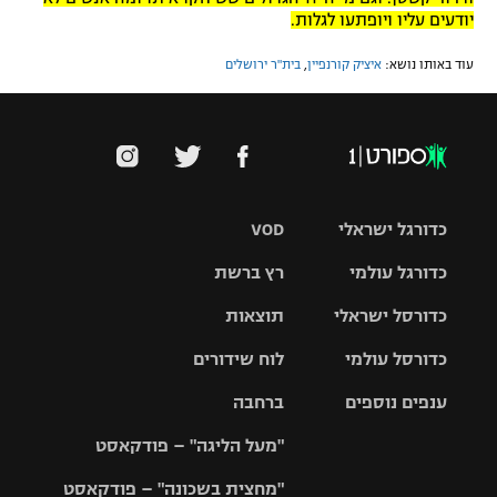
יודעים עליו ויופתעו לגלות.
עוד באותו נושא:
איציק קורנפיין
,
בית"ר ירושלים
כדורגל ישראלי
VOD
כדורגל עולמי
רץ ברשת
ליגת העל
כדורסל ישראלי
תוצאות
ליגת
ליגה לאומית
האלופות
כדורסל עולמי
לוח שידורים
ליגת ווינר
סל
גביע הטוטו
ענפים נוספים
ברחבה
ליגה
NBA
אירופית
"מעל הליגה" – פודקאסט
ליגה לאומית
ליגיונרים
טניס
יורוליג
ליגה אנגלית
"מחצית בשכונה" – פודקאסט