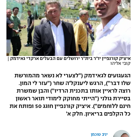
כדורסל נשים
נבחרת ישראל
יורוליג
ליגה ספרדית
טניס
VOD
מכבי תל אביב
מכבי חיפה
יורוקאפ
ליגה איטלקית
כדוריד
הפועל חולון
בית"ר ירושלים
רץ ברשת
ליגה צרפתית
כדורעף
הפועל ירושלים
מכבי תל אביב
ליגה הולנדית
איציק קורנפיין יו"ר בית"ר ירושלים עם הבעלים ארקדי גאידמק
|
שחייה
תוצאות
קובי אליהו
דני אבדיה
הפועל תל אביב
ליגה טורקית
הגעגועים לגאידמק ("לצערי לא נשאר מהמורשת
ג'ודו
הפועל חיפה
לוח שידורים
שלו דבר"), הרגש ליענקל'ה שחר ("עזר לי המון.
ליגה סינית
רוצה לראיין אותו בתכנית הרדיו") והבן שמשרת
אגרוף
הפועל באר שבע
בסיירת גולני ("הייתי מחוקק לימודי תואר ראשון
ליגה ברזילאית
ברחבה
ספורט אולימפי
חינם ללוחמים"). איציק קורנפיין חוגג 50 ופותח את
מכבי נתניה
כל הקלפים בריאיון. חלק א'
ליגות נוספות
UFC
"מעל הליגה" – פודקאסט
בני יהודה
יניב טוכמן
היאבקות WWE