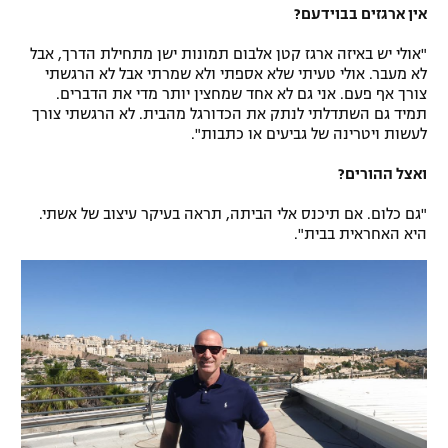
אין ארגזים בבוידעם?
רשיון להקרנה פומבית לבית עסק
"אולי יש באיזה ארגז קטן אלבום תמונות ישן מתחילת הדרך, אבל
הצטרפות לחבילת הערוצים
לא מעבר. אולי טעיתי שלא אספתי ולא שמרתי אבל לא הרגשתי
צורך אף פעם. אני גם לא אחד שמחצין יותר מדי את הדברים.
תמיד גם השתדלתי לנתק את הכדורגל מהבית. לא הרגשתי צורך
לוח דרושים – ג'ובנט
לעשות ויטרינה של גביעים או כתבות".
תגיות
ואצל ההורים?
"גם כלום. אם תיכנס אלי הביתה, תראה בעיקר עיצוב של אשתי.
המגזין
היא האחראית בבית".