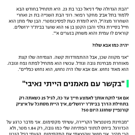
"הבת הגדולה שלי דניאל כבר בת 23. היא תתחיל בחודש הבא
ללמוד בתל אביב מחקר רפואי. רוני הבת השנייה בת 21 ואחרי
השחרור מצה"ל, היא לומדת כעת לפסיכומטרי. הבן שלי מתן הוא
חייל בסיירת גולני והבן הקטן בן 16 הוא שוער בבית"ר ירושלים.
קוראים לו עמית והוא משחק בנערים א'".
יהיה כמו אבא שלו?
"אני מקווה שכן, אבל ההתמודדות קשה. הצמיחה שלו קצת
מאוחרת מבחינת גובה וגודל. עכשיו הוא מתחיל לפתח נפח וגובה.
הוא מאוד נחוש. אם אבא שלו היה נחוש, הוא נחוש כפליים".
"בקשר עם מאמנים הייתי נאיבי"
אם אני לוקח אותך לאמצע חייך עד כה, לגיל 25 כשאתה רק
בתחילת הדרך בבית"ר ירושלים, איך היית מסתכל על איציק
קורנפיין שחוגג היום 50?
"מבחינת פוטנציאל הקריירה, עשיתי מקסימום. אני מדבר כרגע על
הכדורגל. ביחס לנתוני הפתיחה שלי כמו גובה, רק 1.84 מטר, ולא
הכי מהיר, אני חושב שהוצאתי את המקסימום. הגעתי בגיל הנכון