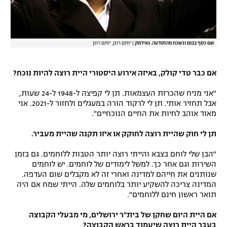
שם כסף בבום ונשכח מהתודעה. גאידמק
|
יותם רונן, יותם רונן
אם כבר טדי קולק, באיזה אירוע היסטורי היית רוצה להיות נוכח?
"אני מניח שהכרזת העצמאות. תן לי קפיצה ל-1948 ל-24 שעות,
אבל תחזיר אותי. תן לי לרקוד הורה במעגלים ולחזור ל-2021. אני
מאוד אוהב לחיות את החיים הנוכחיים".
תן לי חוק שהיית רוצה לחוקק או איזו תקנה שהיית מעביר.
"הבן שלי לוחם בצבא והייתי רוצה יותר הטבות ללוחמים. גם בזמן
השירות וגם אחר כך. למשל לימודים של לוחמים. יש לוחמים
שנותנים את חייהם למדינה ואחרי זה לא מקבלים שום העדפה.
המדינה צריכה להשקיע יותר בלוחמים שלה. הייתי שמח אם היה
תואר ראשון חינם ללוחמים".
אם היית היום שחקן של בית"ר ירושלים, מי מבעלי הקבוצה
בעבר היית רוצה שיעמוד בראש הקבוצה?