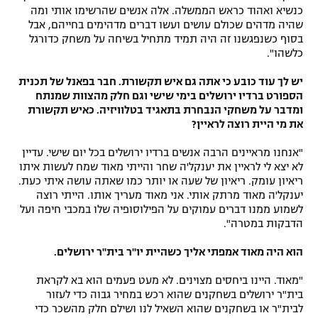
כנשיא ואהוד כראש הממשלה. אלה אנשים שהרשימו אותי ומה
שהיה מדהים שכולם עושים ועשו דברים מדהימים בחייהם, אבל
בסוף כשנפגשנו זה היה תמיד מתחיל בשיחה על משחק כדורגל
כלשהו".
יש לך עוד כובע כי אתה גם איש תקשורת. חבר בפאנל של תכנית
הספורט ברדיו ירושלים בימי שישי וגם חלק מהצוות שמנתח
ומדבר על משחקי הנבחרת בתאגיד בטלוויזיה. כאיש תקשורת
את מי היית רוצה לראיין?
"אנחנו מראיינים הרבה אנשים ברדיו ירושלים בכל יום שישי. עדיין
לא יצא לי לראיין את יענקל'ה שחר והייתי מאוד שמח לעשות איתו
ריאיון עומק. ריאיון של שעה או יותר כמו שאתה עושה איתי כעת.
יענקל'ה מאוד מרתק אותי. אני מאוד מעריך אותו. הייתי רוצה
לשמוע ממנו דברים עמוקים על הפילוסופיה שלו במכבי חיפה ועל
הדבקות במטרה".
הוא היה מאוד אמפתי אליך כשהיית יו"ר בית"ר ירושלים.
"מאוד. היינו ביחסים מצוינים. לא מעט פעמים הוא בא לקראת
בית"ר ירושלים בשחקנים שהוא רכש במחיר גבוה כדי לעזור
לבית"ר או בשחקנים שהוא השאיל לנו ושילם חלק מהשכר כדי