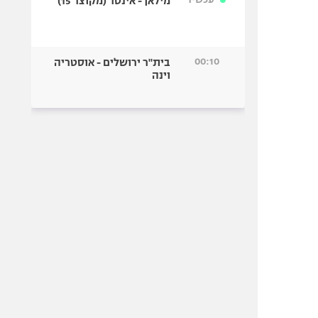
מילאן - אינטר (מקוצר 15)
00:10
בית"ר ירושלים - אוסטריה
וינה