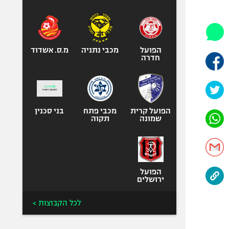
היאבקות WWE
אופניים
ספורט מוטורי
כדורמים
הפועל
מכבי נתניה
מ.ס. אשדוד
חדרה
פוטבול אמריקאי NFL
בייסבול MLB
ספורט אתגרי
ואקסטרים
הפועל קרית
מכבי פתח
בני סכנין
שמונה
תקוה
אומנויות לחימה
גיימינג E-Sports
הפועל
ירושלים
לכל הקבוצות >