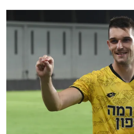
ל אביב
ליגה טורקית
תל אביב
ליגה סינית
חיפה
ליגה ברזילאית
באר שבע
ליגות נוספות
תניה
דה