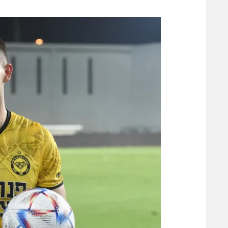
משתתפים וזוכים בפרסים
מכבי ת
הפועל 
תקנון משתתפים וזוכים בפרסים
הפועל 
תקנון עבור פעילות אלקטרה
הפועל 
תקנון עבור פעילות ספורט 1 – "מרלן"
מכבי נ
טניס
בני יהו
גיימינג E-Sports
תנאי שימוש
מדיניות פרטיות
תקנון פעילות ספורט 1
רשיון להקרנה פומבית לבית עסק
הצטרפות לחבילת הערוצים
לוח דרושים – ג'ובנט
תגיות