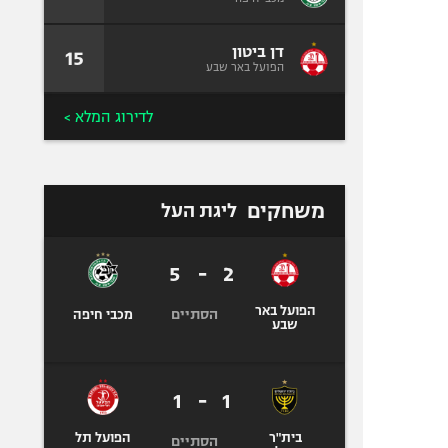
דן ביטון
15
הפועל באר שבע
לדירוג המלא >
משחקים
ליגת העל
5
-
2
הפועל באר
הסתיים
מכבי חיפה
שבע
1
-
1
בית"ר
הפועל תל
הסתיים