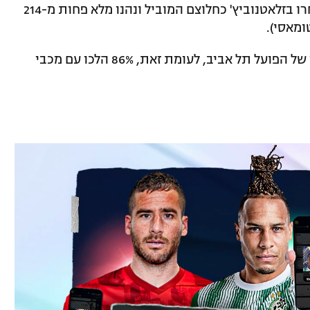
בחרו בזלאטנוביץ' כחלוצם המוביל ונהנו מלא פחות מ-214
* 73% ממאמני ליגת החלומת ניחשו ניצחון של הפועל תל אביב, לעומת זאת, 86% הלכו עם מכבי