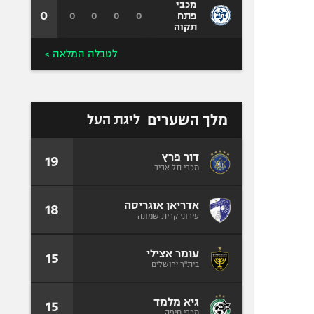
מכבי
0
0
0
0
0
פתח
תקוה
לטבלה המלאה >
מלך השערים
ליגת העל
דור פרץ
19
מכבי תל אביב
אדריאן אוגריסה
18
עירוני קרית שמונה
עומר אצילי
15
בית"ר ירושלים
גיא מלמד
15
מכבי חיפה