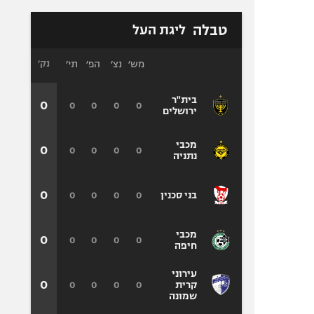
טבלה
ליגת העל
מש׳
נצ׳
הפ׳
תי׳
נק׳
בית"ר
0
0
0
0
0
ירושלים
מכבי
0
0
0
0
0
נתניה
0
0
0
0
0
בני סכנין
מכבי
0
0
0
0
0
חיפה
עירוני
0
0
0
0
0
קרית
שמונה