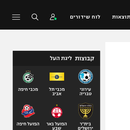
וצאות
לוח שידורים
כדורסל עולמי
ענפים נוספים
קבוצות
ליגת העל
NBA
טניס
יורוליג
כדוריד
יורוקאפ
כדורעף
שחייה
עירוני
מכבי תל
מכבי חיפה
טבריה
אביב
ג'ודו
אגרוף
ספורט אולימפי
UFC
בית"ר
הפועל באר
הפועל חיפה
ירושלים
שבע