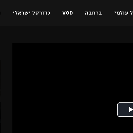
 עולמי
ברחבה
VOD
כדורסל ישראלי
ת
ל ישראלי
כדורגל עולמי
כדורסל ישראלי
ה
על
ליגת האלופות
ליגת ווינר סל
אומית
ליגה אירופית
ליגה לאומית
וטו
ליגה אנגלית
כדורסל נשים
ים
ליגה גרמנית
מכבי תל אביב
מדינה
ליגה ספרדית
הפועל חולון
ישראל
ליגה איטלקית
הפועל ירושלים
יפה
ליגה צרפתית
דני אבדיה
רושלים
ליגה הולנדית
ל אביב
ליגה טורקית