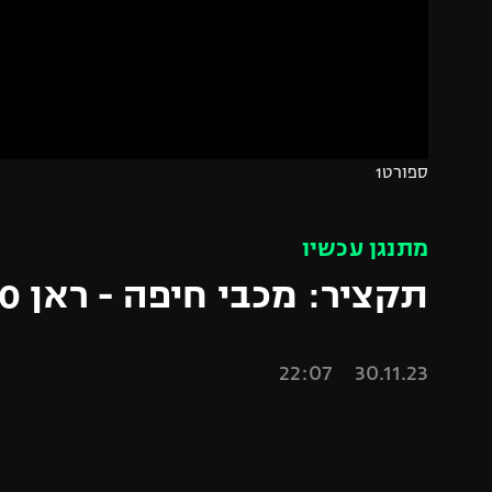
הפועל 
תקנון משתתפים וזוכים בפרסים
הפועל 
תקנון עבור פעילות אלקטרה
הפועל 
תקנון עבור פעילות ספורט 1 – "מרלן"
מכבי נ
טניס
בני יהו
ספורט1
גיימינג E-Sports
תנאי שימוש
מתנגן עכשיו
מדיניות פרטיות
תקציר: מכבי חיפה - ראן 3:0
תקנון פעילות ספורט 1
רשיון להקרנה פומבית לבית עסק
30.11.23 22:07
הצטרפות לחבילת הערוצים
לוח דרושים – ג'ובנט
תגיות
המגזין