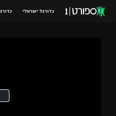
כדורגל ישראלי
כדורגל
VOD
כדורג
רץ ברשת
ליגת ה
ליגה ל
תוצאות
גביע הט
לוח שידורים
ליגיונר
ברחבה
גביע ה
נבחרת 
"מעל הליגה" – פודקאסט
מכבי ח
"מחצית בשכונה" – פודקאסט
בית"ר י
משתתפים וזוכים בפרסים
מכבי ת