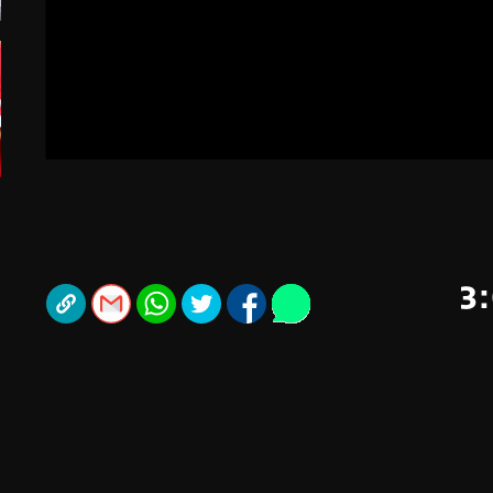
תל אביב
ליגה סינית
חיפה
ליגה ברזילאית
באר שבע
ליגות נוספות
תניה
דה