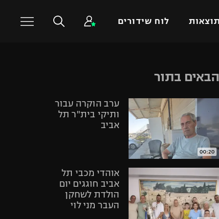
וצאות
לוח שידורים
כדורסל עולמי
ענפים נוספים
באים בתור
NBA
טניס
ערב הוקרה עבור
יורוליג
כדוריד
ותיקי בית"ר תל
יורוקאפ
כדורעף
אביב
שחייה
ג'ודו
00:20
אגרוף
אוהדי מכבי תל
ספורט אולימפי
אביב חוגגים יום
הולדת לשחקן
UFC
העבר מני לוי
היאבקות WWE