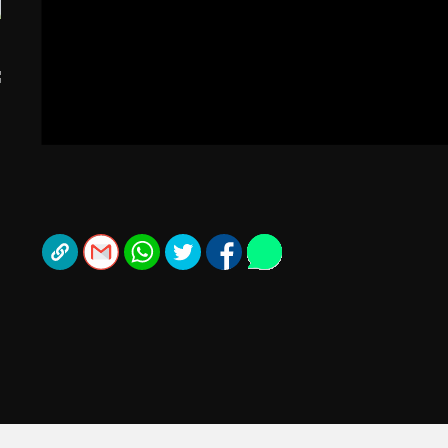
תל אביב
ליגה סינית
חיפה
ליגה ברזילאית
באר שבע
ליגות נוספות
תניה
דה