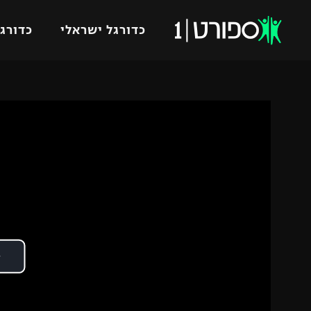
כדורגל ישראלי
כדורגל
VOD
כדורג
רץ ברשת
ליגת ה
ליגה ל
תוצאות
גביע הט
לוח שידורים
ליגיונר
ברחבה
גביע ה
נבחרת 
"מעל הליגה" – פודקאסט
מכבי ח
"מחצית בשכונה" – פודקאסט
בית"ר י
משתתפים וזוכים בפרסים
מכבי ת