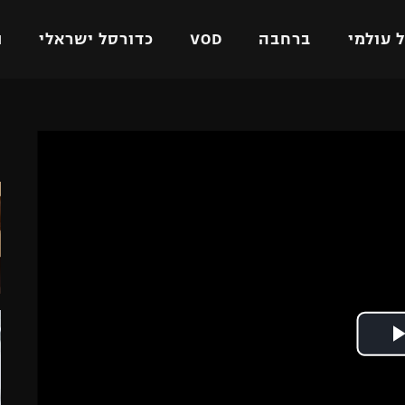
 עולמי
ברחבה
VOD
כדורסל ישראלי
ת
ל ישראלי
כדורגל עולמי
כדורסל ישראלי
ה
על
ליגת האלופות
ליגת ווינר סל
אומית
ליגה אירופית
ליגה לאומית
וטו
ליגה אנגלית
כדורסל נשים
ים
ליגה גרמנית
מכבי תל אביב
מדינה
ליגה ספרדית
הפועל חולון
ישראל
ליגה איטלקית
הפועל ירושלים
יפה
ליגה צרפתית
דני אבדיה
רושלים
ליגה הולנדית
ל אביב
ליגה טורקית