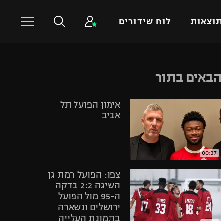
וצאות
לוח שידורים
כדורסל עולמי
ענפים נוספים
באים בתור
NBA
טניס
אימון הפועל תל
יורוליג
כדוריד
אביב
יורוקאפ
כדורעף
שחייה
ג'ודו
00:37
אגרוף
צפו: הפועל רמת גן
ספורט אולימפי
השיגה 2:2 בדקה
ה-95 מול הפועל
UFC
ירושלים ונשארה
היאבקות WWE
בתמונת העלייה