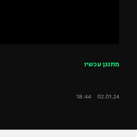
הפועל 
תקנון משתתפים וזוכים בפרסים
הפועל 
תקנון עבור פעילות אלקטרה
הפועל 
תקנון עבור פעילות ספורט 1 – "מרלן"
מכבי נ
טניס
בני יהו
גיימינג E-Sports
מתנגן עכשיו
תנאי שימוש
מדיניות פרטיות
תקנון פעילות ספורט 1
02.01.24 18:44
רשיון להקרנה פומבית לבית עסק
הצטרפות לחבילת הערוצים
לוח דרושים – ג'ובנט
תגיות
המגזין