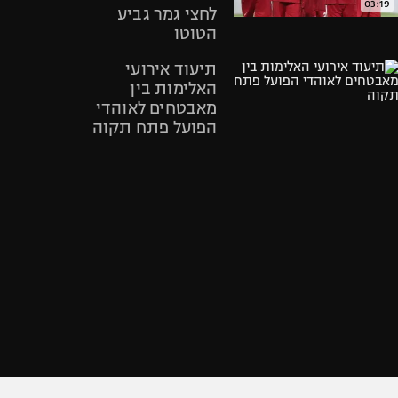
03:19
לחצי גמר גביע
אופניים
הטוטו
ספורט מוטורי
תיעוד אירועי
כדורמים
האלימות בין
פוטבול אמריקאי NFL
מאבטחים לאוהדי
בייסבול MLB
הפועל פתח תקוה
ספורט אתגרי
ואקסטרים
סדרן מכה אוהד
אומנויות לחימה
הפועל פתח תקוה
גיימינג E-Sports
00:08
הדיון הראשון
בפרשת העירויים
של עירוני טבריה