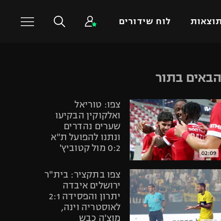
וצאות
לוח שידורים
כדורסל עולמי
ענפים נוספים
באים בתור
NBA
טניס
צפו: טוריאל
יורוליג
כדוריד
ואלקוקין הבקיעו
יורוקאפ
כדורעף
שערים נהדרים
ונתנו להפועל ת"א
שחייה
0:2 מול קטוביץ'
ג'ודו
02:09
אגרוף
צפו בתקציר: בית"ר
ספורט אולימפי
ירושלים איבדה
יתרון והפסידה 2:1
UFC
לאוסטריה וינה,
היאבקות WWE
מוצ'ה כבש