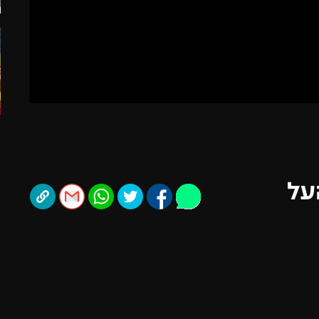
תל אביב
ליגה סינית
חיפה
ליגה ברזילאית
באר שבע
ליגות נוספות
תניה
דה
על