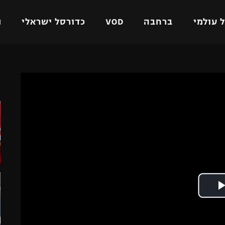
 עולמי
ברחבה
VOD
כדורסל ישראלי
ת
ל ישראלי
כדורגל עולמי
כדורסל ישראלי
ה
על
ליגת האלופות
ליגת ווינר סל
אומית
ליגה אירופית
ליגה לאומית
וטו
ליגה אנגלית
כדורסל נשים
ים
ליגה גרמנית
מכבי תל אביב
מדינה
ליגה ספרדית
הפועל חולון
ישראל
ליגה איטלקית
הפועל ירושלים
יפה
ליגה צרפתית
דני אבדיה
רושלים
ליגה הולנדית
ל אביב
ליגה טורקית