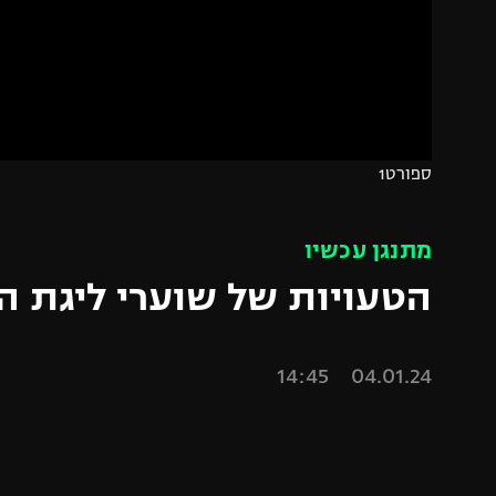
הפועל 
תקנון משתתפים וזוכים בפרסים
הפועל 
תקנון עבור פעילות אלקטרה
הפועל 
תקנון עבור פעילות ספורט 1 – "מרלן"
מכבי נ
טניס
בני יהו
ספורט1
גיימינג E-Sports
תנאי שימוש
מתנגן עכשיו
מדיניות פרטיות
הטעויות של שוערי ליגת ה
תקנון פעילות ספורט 1
רשיון להקרנה פומבית לבית עסק
04.01.24 14:45
הצטרפות לחבילת הערוצים
לוח דרושים – ג'ובנט
תגיות
המגזין