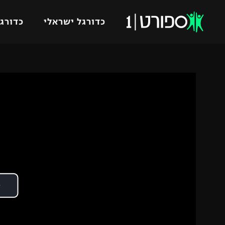
כדורגל ישראלי
כדורגל
VOD
כדורג
רץ ברשת
ליגת ה
ליגה ל
תוצאות
גביע הט
לוח שידורים
ליגיונר
ברחבה
גביע ה
נבחרת 
"מעל הליגה" – פודקאסט
מכבי ח
"מחצית בשכונה" – פודקאסט
בית"ר י
משתתפים וזוכים בפרסים
מכבי ת