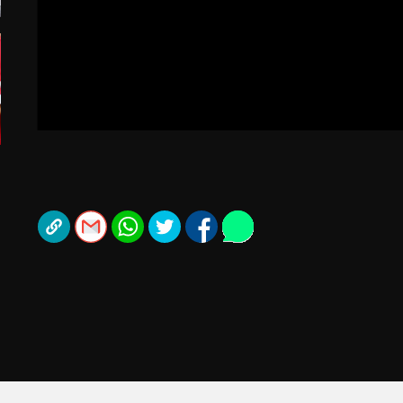
תל אביב
ליגה סינית
חיפה
ליגה ברזילאית
באר שבע
ליגות נוספות
תניה
דה