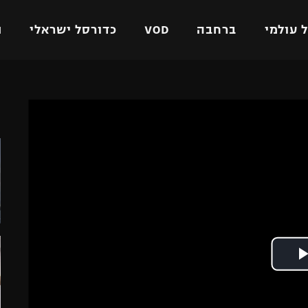
 עולמי
ברחבה
VOD
כדורסל ישראלי
ת
ל ישראלי
כדורגל עולמי
כדורסל ישראלי
ה
על
ליגת האלופות
ליגת ווינר סל
אומית
ליגה אירופית
ליגה לאומית
וטו
ליגה אנגלית
כדורסל נשים
ים
ליגה גרמנית
מכבי תל אביב
מדינה
ליגה ספרדית
הפועל חולון
ישראל
ליגה איטלקית
הפועל ירושלים
יפה
ליגה צרפתית
דני אבדיה
רושלים
ליגה הולנדית
ל אביב
ליגה טורקית