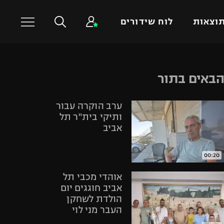
וצאות
לוח שידורים
כדורסל עולמי
ענפים נוספים
באים בתור
NBA
טניס
ערב הוקרה עבור
יורוליג
כדוריד
ותיקי בית"ר תל
יורוקאפ
כדורעף
אביב
שחייה
ג'ודו
00:20
אגרוף
אוהדי מכבי תל
ספורט אולימפי
אביב חוגגים יום
הולדת לשחקן
UFC
העבר מני לוי
היאבקות WWE