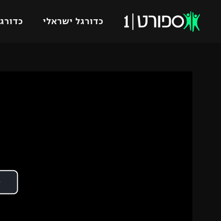
כדורגל ישראלי
כדורגל
VOD
כדורג
רץ ברשת
ליגת ה
ליגה ל
תוצאות
גביע הט
לוח שידורים
ליגיונר
ברחבה
גביע ה
נבחרת 
"מעל הליגה" – פודקאסט
מכבי ח
"מחצית בשכונה" – פודקאסט
בית"ר י
משתתפים וזוכים בפרסים
מכבי ת