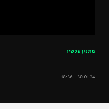
הפועל 
תקנון משתתפים וזוכים בפרסים
הפועל 
תקנון עבור פעילות אלקטרה
הפועל 
תקנון עבור פעילות ספורט 1 – "מרלן"
מכבי נ
טניס
בני יהו
גיימינג E-Sports
מתנגן עכשיו
תנאי שימוש
מדיניות פרטיות
תקנון פעילות ספורט 1
30.01.24 18:36
רשיון להקרנה פומבית לבית עסק
הצטרפות לחבילת הערוצים
לוח דרושים – ג'ובנט
תגיות
המגזין