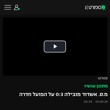
כדורגל ישראלי
ליגת העל
כדורגל עולמי
ליגה לאומית
ליגת האלופות
כדורסל ישראלי
ספורט1
גביע הטוטו
מתנגן עכשיו
ליגה אירופית
ליגת ווינר סל
ליגיונרים
כדורסל עולמי
מ.ס. אשדוד מובילה 0:3 על הפועל חדרה
ליגה אנגלית
30.09.24 20:34
ליגה לאומית
גביע המדינה
NBA
ליגה גרמנית
ענפים נוספים