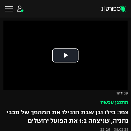
כדורגל ישראלי
ליגת העל
כדורגל עולמי
ליגה לאומית
ליגת האלופות
כדורסל ישראלי
ספורט1
גביע הטוטו
מתנגן עכשיו
ליגה אירופית
ליגת ווינר סל
ליגיונרים
כדורסל עולמי
צפו: בילו ובן שבת הובילו את המהפך של מכבי
ליגה אנגלית
נתניה, שניצחה 1:2 את הפועל ירושלים
ליגה לאומית
גביע המדינה
NBA
08.02.25 22:26
ליגה גרמנית
ענפים נוספים