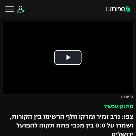
כדורגל ישראלי
ליגת העל
כדורגל עולמי
ליגה לאומית
ליגת האלופות
כדורסל ישראלי
ספורט1
גביע הטוטו
מתנגן עכשיו
ליגה אירופית
ליגת ווינר סל
ליגיונרים
כדורסל עולמי
צפו: נדב זמיר ומרקו וולף הרשימו בין הקורות,
ליגה אנגלית
ושמרו על 0:0 בין מכבי פתח תקוה להפועל
ליגה לאומית
גביע המדינה
NBA
ירושלים
ליגה גרמנית
ענפים נוספים