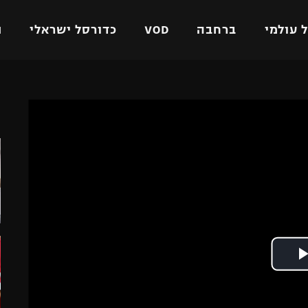
 עולמי
ברחבה
VOD
כדורסל ישראלי
ת
ל ישראלי
כדורגל עולמי
כדורסל ישראלי
ה
על
ליגת האלופות
ליגת ווינר סל
אומית
ליגה אירופית
ליגה לאומית
וטו
ליגה אנגלית
כדורסל נשים
ים
ליגה גרמנית
מכבי תל אביב
מדינה
ליגה ספרדית
הפועל חולון
ישראל
ליגה איטלקית
הפועל ירושלים
יפה
ליגה צרפתית
דני אבדיה
רושלים
ליגה הולנדית
ל אביב
ליגה טורקית