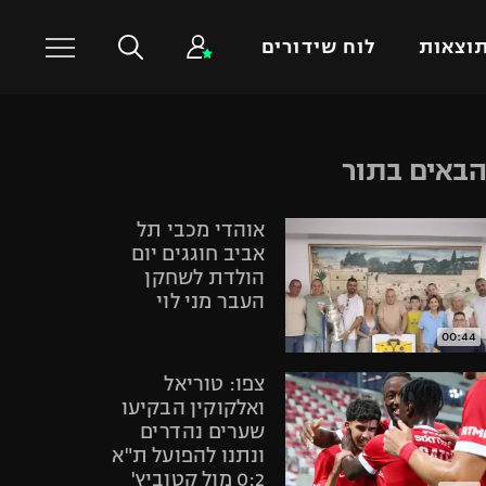
וצאות
לוח שידורים
כדורסל עולמי
ענפים נוספים
באים בתור
NBA
טניס
אוהדי מכבי תל
יורוליג
כדוריד
אביב חוגגים יום
יורוקאפ
כדורעף
הולדת לשחקן
העבר מני לוי
שחייה
ג'ודו
00:44
אגרוף
צפו: טוריאל
ספורט אולימפי
ואלקוקין הבקיעו
שערים נהדרים
UFC
ונתנו להפועל ת"א
היאבקות WWE
0:2 מול קטוביץ'