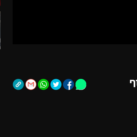
תל אביב
ליגה סינית
חיפה
ליגה ברזילאית
באר שבע
ליגות נוספות
תניה
דה
ף