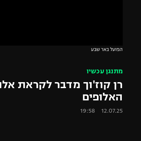
הפועל 
תקנון משתתפים וזוכים בפרסים
הפועל 
תקנון עבור פעילות אלקטרה
הפועל 
תקנון עבור פעילות ספורט 1 – "מרלן"
מכבי נ
טניס
בני יהו
הפועל באר שבע
גיימינג E-Sports
תנאי שימוש
מתנגן עכשיו
מדיניות פרטיות
רן קוז'וך מדבר לקראת אלו
תקנון פעילות ספורט 1
האלופים
רשיון להקרנה פומבית לבית עסק
12.07.25 19:58
הצטרפות לחבילת הערוצים
לוח דרושים – ג'ובנט
תגיות
המגזין