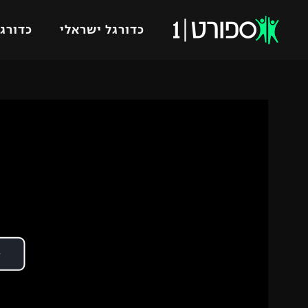
כדורגל ישראלי
כדורגל
VOD
כדורג
רץ ברשת
ליגת ה
ליגה ל
תוצאות
גביע הט
לוח שידורים
ליגיונר
ברחבה
גביע ה
נבחרת 
"מעל הליגה" – פודקאסט
מכבי ח
"מחצית בשכונה" – פודקאסט
בית"ר י
משתתפים וזוכים בפרסים
מכבי ת