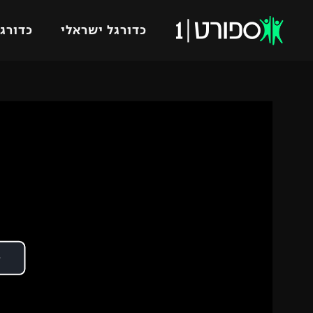
כדורגל ישראלי
כדורגל
VOD
כדורג
רץ ברשת
ליגת ה
ליגה ל
תוצאות
גביע הט
לוח שידורים
ליגיונר
ברחבה
גביע ה
נבחרת 
"מעל הליגה" – פודקאסט
מכבי ח
"מחצית בשכונה" – פודקאסט
בית"ר י
משתתפים וזוכים בפרסים
מכבי ת