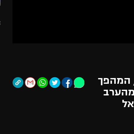
תל אביב
ליגה סינית
חיפה
ליגה ברזילאית
באר שבע
ליגות נוספות
תניה
דה
 המהפך
מהערב
אל