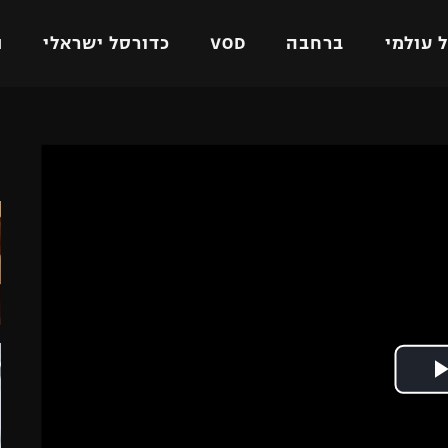
 עולמי
ברחבה
VOD
כדורסל ישראלי
ת
ל ישראלי
כדורגל עולמי
כדורסל ישראלי
ה
על
ליגת האלופות
ליגת ווינר סל
אומית
ליגה אירופית
ליגה לאומית
וטו
ליגה אנגלית
כדורסל נשים
ים
ליגה גרמנית
מכבי תל אביב
מדינה
ליגה ספרדית
הפועל חולון
ישראל
ליגה איטלקית
הפועל ירושלים
יפה
ליגה צרפתית
דני אבדיה
רושלים
ליגה הולנדית
ל אביב
ליגה טורקית