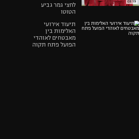
03:19
לחצי גמר גביע
אופניים
הטוטו
ספורט מוטורי
תיעוד אירועי
כדורמים
האלימות בין
פוטבול אמריקאי NFL
מאבטחים לאוהדי
בייסבול MLB
הפועל פתח תקוה
ספורט אתגרי
ואקסטרים
סדרן מכה אוהד
אומנויות לחימה
הפועל פתח תקוה
גיימינג E-Sports
00:08
הדיון הראשון
בפרשת העירויים
של עירוני טבריה