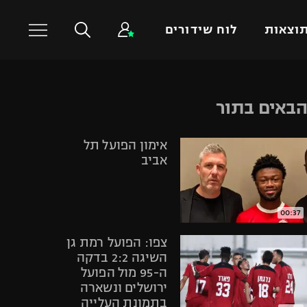
וצאות
לוח שידורים
כדורסל עולמי
ענפים נוספים
באים בתור
NBA
טניס
אימון הפועל תל
יורוליג
כדוריד
אביב
יורוקאפ
כדורעף
שחייה
ג'ודו
00:37
אגרוף
צפו: הפועל רמת גן
ספורט אולימפי
השיגה 2:2 בדקה
ה-95 מול הפועל
UFC
ירושלים ונשארה
היאבקות WWE
בתמונת העלייה