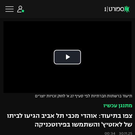
כדורגל ישראלי
ליגת העל
כדורגל עולמי
ליגה לאומית
ליגת האלופות
כדורסל ישראלי
תיעוד ברשתות חברתיות לפי סעיף 27 א' לחוק זכויות יוצרים
גביע הטוטו
מתנגן עכשיו
ליגה אירופית
ליגת ווינר סל
ליגיונרים
כדורסל עולמי
צפו בתיעוד: אוהדי מכבי תל אביב הגיעו לביתו
ליגה אנגלית
של לאזטיץ' והשתמשו בפירוטכניקה
ליגה לאומית
גביע המדינה
NBA
30.11.25 00:34
ליגה גרמנית
ענפים נוספים