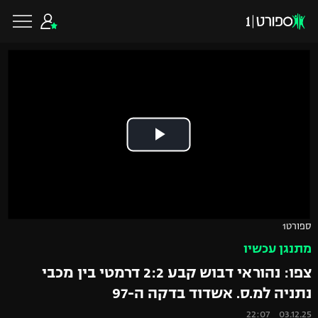
כדורגל ישראלי
ליגת העל
כדורגל עולמי
ליגה לאומית
ליגת האלופות
כדורסל ישראלי
ספורט1
גביע הטוטו
מתנגן עכשיו
ליגה אירופית
ליגת ווינר סל
ליגיונרים
כדורסל עולמי
צפו: נהוראי דבוש קבע 2:2 דרמטי בין מכבי
ליגה אנגלית
נתניה למ.ס. אשדוד בדקה ה-97
ליגה לאומית
גביע המדינה
NBA
03.12.25 22:07
ליגה גרמנית
ענפים נוספים