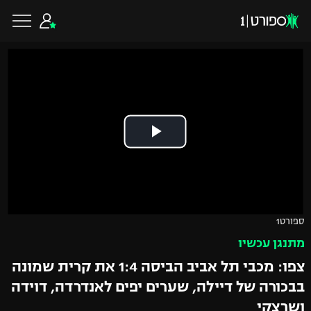
כדורגל ישראלי
ליגת העל
כדורגל עולמי
ליגה לאומית
ליגת האלופות
כדורסל ישראלי
ספורט1
גביע הטוטו
מתנגן עכשיו
ליגה אירופית
ליגת ווינר סל
ליגיונרים
כדורסל עולמי
צפו: מכבי תל אביב הביסה 1:4 את קרית שמונה
ליגה אנגלית
בבכורה של דיילה, שערים יפים לאנדרדה, דוידה
ליגה לאומית
גביע המדינה
NBA
ושרצקי
ליגה גרמנית
ענפים נוספים