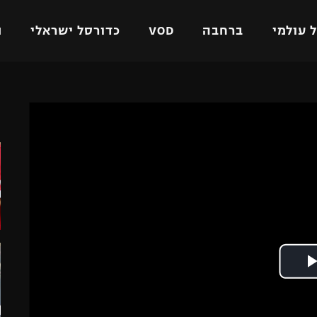
 עולמי
ברחבה
VOD
כדורסל ישראלי
ת
ל ישראלי
כדורגל עולמי
כדורסל ישראלי
ה
על
ליגת האלופות
ליגת ווינר סל
אומית
ליגה אירופית
ליגה לאומית
וטו
ליגה אנגלית
כדורסל נשים
ים
ליגה גרמנית
מכבי תל אביב
מדינה
ליגה ספרדית
הפועל חולון
ישראל
ליגה איטלקית
הפועל ירושלים
יפה
ליגה צרפתית
דני אבדיה
רושלים
ליגה הולנדית
ל אביב
ליגה טורקית