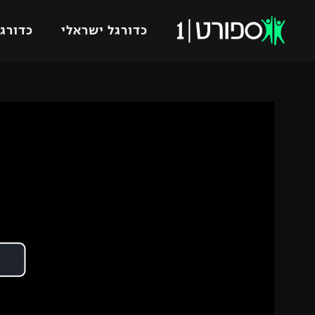
כדורגל ישראלי
כדורגל
VOD
כדורג
רץ ברשת
ליגת ה
ליגה ל
תוצאות
גביע הט
לוח שידורים
ליגיונר
ברחבה
גביע ה
נבחרת 
"מעל הליגה" – פודקאסט
מכבי ח
"מחצית בשכונה" – פודקאסט
בית"ר י
משתתפים וזוכים בפרסים
מכבי ת