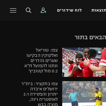
וצאות
לוח שידורים
כדורסל עולמי
ענפים נוספים
באים בתור
NBA
טניס
צפו: טוריאל
יורוליג
כדוריד
ואלקוקין הבקיעו
יורוקאפ
כדורעף
שערים נהדרים
ונתנו להפועל ת"א
שחייה
0:2 מול קטוביץ'
ג'ודו
02:09
אגרוף
צפו בתקציר: בית"ר
ספורט אולימפי
ירושלים איבדה
יתרון והפסידה 2:1
UFC
לאוסטריה וינה,
היאבקות WWE
מוצ'ה כבש