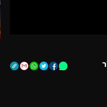
תל אביב
ליגה סינית
חיפה
ליגה ברזילאית
באר שבע
ליגות נוספות
תניה
דה
ר