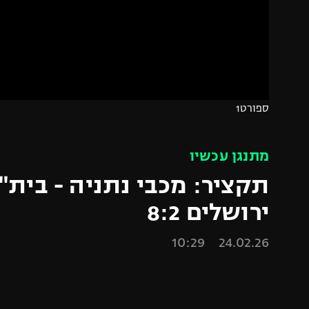
הפועל 
תקנון משתתפים וזוכים בפרסים
הפועל 
תקנון עבור פעילות אלקטרה
הפועל 
תקנון עבור פעילות ספורט 1 – "מרלן"
מכבי נ
טניס
בני יהו
ספורט1
גיימינג E-Sports
תנאי שימוש
מתנגן עכשיו
מדיניות פרטיות
תקציר: מכבי נתניה - בית"
תקנון פעילות ספורט 1
ירושלים 8:2
רשיון להקרנה פומבית לבית עסק
24.02.26 10:29
הצטרפות לחבילת הערוצים
לוח דרושים – ג'ובנט
תגיות
המגזין