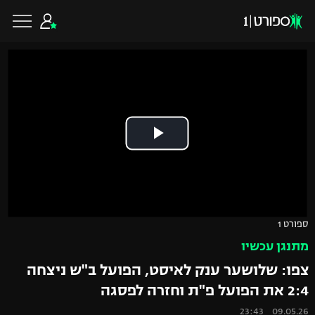
כדורגל ישראלי
ליגת העל
כדורגל עולמי
ליגה לאומית
ליגת האלופות
כדורסל ישראלי
ספורט 1
גביע הטוטו
מתנגן עכשיו
ליגה אירופית
ליגת ווינר סל
ליגיונרים
כדורסל עולמי
צפו: שלושער ענק לאיסט, הפועל ב"ש ניצחה
ליגה אנגלית
2:4 את הפועל פ"ת וחזרה לפסגה
ליגה לאומית
גביע המדינה
NBA
09.05.26 23:43
ליגה גרמנית
ענפים נוספים