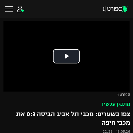
כדורגל ישראלי
ליגת העל
כדורגל עולמי
ליגה לאומית
ליגת האלופות
כדורסל ישראלי
ספורט 1
גביע הטוטו
מתנגן עכשיו
ליגה אירופית
ליגת ווינר סל
ליגיונרים
כדורסל עולמי
צפו בשערים: מכבי תל אביב הביסה 0:3 את
ליגה אנגלית
מכבי חיפה
ליגה לאומית
גביע המדינה
NBA
13.05.26 22:28
ליגה גרמנית
ענפים נוספים