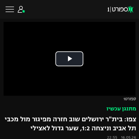
כדורגל ישראלי
ליגת העל
כדורגל עולמי
ליגה לאומית
ליגת האלופות
כדורסל ישראלי
ספורט1
גביע הטוטו
מתנגן עכשיו
ליגה אירופית
ליגת ווינר סל
ליגיונרים
כדורסל עולמי
צפו: בית"ר ירושלים שוב חזרה מפיגור מול מכבי
ליגה אנגלית
תל אביב וניצחה 1:2, שער גדול לאצילי
ליגה לאומית
גביע המדינה
NBA
16.05.26 22:55
ליגה גרמנית
ענפים נוספים