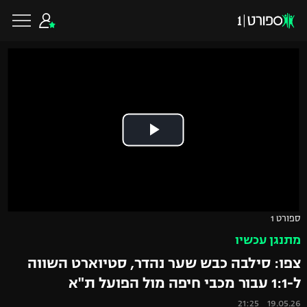
כדורגל ישראלי
ליגת העל
כדורגל עולמי
ליגה לאומית
ליגת האלופות
כדורסל ישראלי
ספורט 1
גביע הטוטו
מתנגן עכשיו
ליגה אירופית
ליגת ווינר סל
ליגיונרים
כדורסל עולמי
צפו: סילבה כבש שער נהדר, סטיוארט השווה
ליגה אנגלית
ל-1:1 עבור מכבי חיפה מול הפועל ת"א
ליגה לאומית
גביע המדינה
NBA
19.05.26 21:25
ליגה גרמנית
ענפים נוספים