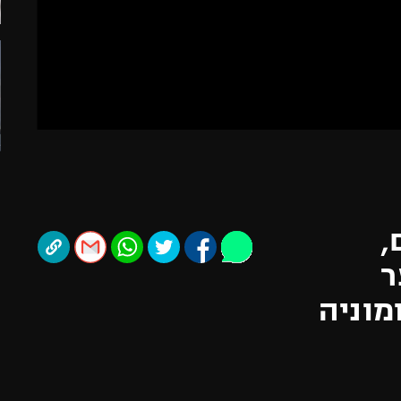
תל אביב
ליגה סינית
חיפה
ליגה ברזילאית
באר שבע
ליגות נוספות
תניה
דה
,
ר
2:2 עם אומוניה