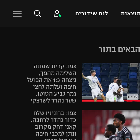
וצאות
לוח שידורים
כדורסל עולמי
ענפים נוספים
באים בתור
NBA
טניס
צפו: קרית שמונה
יורוליג
כדוריד
השלימה מהפך,
יורוקאפ
כדורעף
ניצחה 1:3 את הפועל
חיפה ועלתה לחצי
שחייה
גמר גביע הטוטו.
ג'ודו
02:35
שער נהדר לשרצקי
אגרוף
צפו: ברוניניו שלח
ספורט אולימפי
כדור נהדר לרחבה,
UFC
קאני דחק מקרוב
ונתן למכבי חיפה
היאבקות WWE