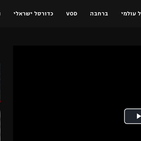
 עולמי
ברחבה
VOD
כדורסל ישראלי
ת
ל ישראלי
כדורגל עולמי
כדורסל ישראלי
ה
על
ליגת האלופות
ליגת ווינר סל
אומית
ליגה אירופית
ליגה לאומית
וטו
ליגה אנגלית
כדורסל נשים
ים
ליגה גרמנית
מכבי תל אביב
מדינה
ליגה ספרדית
הפועל חולון
ישראל
ליגה איטלקית
הפועל ירושלים
יפה
ליגה צרפתית
דני אבדיה
רושלים
ליגה הולנדית
ל אביב
ליגה טורקית