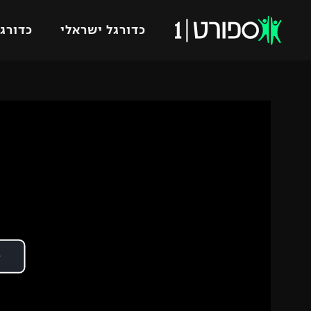
כדורגל ישראלי
כדורגל
VOD
כדורג
רץ ברשת
ליגת ה
ליגה ל
תוצאות
גביע הט
לוח שידורים
ליגיונר
ברחבה
גביע ה
נבחרת 
"מעל הליגה" – פודקאסט
מכבי ח
"מחצית בשכונה" – פודקאסט
בית"ר י
משתתפים וזוכים בפרסים
מכבי ת