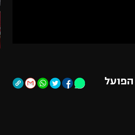
תל אביב
ליגה סינית
חיפה
ליגה ברזילאית
באר שבע
ליגות נוספות
תניה
דה
הפועל