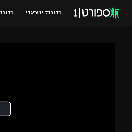
כדורגל ישראלי
כדורגל
VOD
כדורג
רץ ברשת
ליגת ה
ליגה ל
תוצאות
גביע הט
לוח שידורים
ליגיונר
ברחבה
גביע ה
נבחרת 
"מעל הליגה" – פודקאסט
מכבי ח
"מחצית בשכונה" – פודקאסט
בית"ר י
משתתפים וזוכים בפרסים
מכבי ת