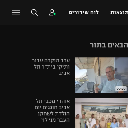
וצאות
לוח שידורים
כדורסל עולמי
ענפים נוספים
באים בתור
NBA
טניס
ערב הוקרה עבור
יורוליג
כדוריד
ותיקי בית"ר תל
יורוקאפ
כדורעף
אביב
שחייה
ג'ודו
00:20
אגרוף
אוהדי מכבי תל
ספורט אולימפי
אביב חוגגים יום
הולדת לשחקן
UFC
העבר מני לוי
היאבקות WWE