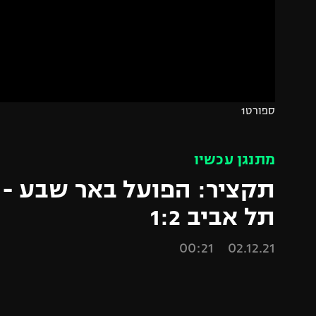
הפועל 
תקנון משתתפים וזוכים בפרסים
הפועל 
תקנון עבור פעילות אלקטרה
הפועל 
תקנון עבור פעילות ספורט 1 – "מרלן"
מכבי נ
טניס
בני יהו
ספורט1
גיימינג E-Sports
תנאי שימוש
מתנגן עכשיו
מדיניות פרטיות
תקציר: הפועל באר שבע - 
תקנון פעילות ספורט 1
תל אביב 1:2
רשיון להקרנה פומבית לבית עסק
02.12.21 00:21
הצטרפות לחבילת הערוצים
לוח דרושים – ג'ובנט
תגיות
המגזין