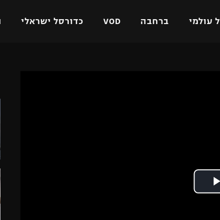
 עולמי
ברחבה
VOD
כדורסל ישראלי
ת
ל ישראלי
כדורגל עולמי
כדורסל ישראלי
ה
על
ליגת האלופות
ליגת ווינר סל
אומית
ליגה אירופית
ליגה לאומית
וטו
ליגה אנגלית
כדורסל נשים
ים
ליגה גרמנית
מכבי תל אביב
מדינה
ליגה ספרדית
הפועל חולון
ישראל
ליגה איטלקית
הפועל ירושלים
יפה
ליגה צרפתית
דני אבדיה
רושלים
ליגה הולנדית
ל אביב
ליגה טורקית