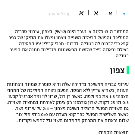
"מחצית בשכונה" – פודקאסט
א
א
אופניים
א
א
(גודל טקסט)
ספורט מוטורי
משתתפים וזוכים בפרסים
המחזור ה-13 בליגה א' נערך היום (שישי). בצפון, עירוני טבריה
המוליכה והפועל הרצליה השנייה ניצחו וניצלו את התיקו של כפר
כדורמים
קנא כדי לברוח לה בטבלה. בדרום: מכבי קביליו יפו הפסידה
תקנון משתתפים וזוכים בפרסים
טניס
באילת וראתה כיצד שלושת הראשונות מגדילות ממנה את הפער
פוטבול אמריקאי NFL
בטבלה.
תקנון עבור פעילות אלקטרה
צפון
גיימינג E-Sports
בייסבול MLB
תקנון עבור פעילות ספורט 1 – "מרלן"
עירוני טבריה ממשיכה בדהירה שלה והיא סופרת שמונה ניצחונות
ספורט אתגרי ואקסטרים
תנאי שימוש
העונה, כשהיא עדיין ללא הפסד. הפעם ניצחה המוליכה של המחוז
הצפוני 1:3 את בני זלפה, כאשר רן רול, שרון לוי וניר אברג'יל קבעו
אומנויות לחימה
0:3 תו 25 דקות. שרון גורמזנו רק צימק לאורחת במחצית השנייה.
גם השנייה הפועל הרצליה השיגה ניצחון – 2:4 על עירוני נשר,
מדיניות פרטיות
גיימינג E-Sports
כאשר השלישית הפועל כפר קנא מעדה עם 0:0 ביתי מול צור
שלום וראתה את המרחק מהמקום השני גדל לחמש נקודות.
תקנון פעילות ספורט 1
תוצאות נוספות: