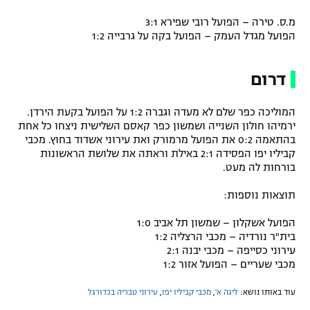
רשיון להקרנה פומבית לבית עסק
מ.ס. טירה – הפועל רובי שפירא 3:1
הפועל מגדל העמק – הפועל בקה על גרבייה 1:2
הצטרפות לחבילת הערוצים
דרום
לוח דרושים – ג'ובנט
המוליכה כפר שלם לא מעדה וגברה 1:2 על הפועל בקעת הירדן.
תגיות
ירמיהו חולון השנייה ושמשון כפר קאסם השלישית ניצחו כל אחת
בהתאמה 0:2 את הפועל מרמורק ואת עירוני אשדוד בחוץ. מכבי
המגזין
קביליו יפו הפסידה 2:1 באילת וראתה את שלושת הראשונות
בורחות לה מעט.
תוצאות נוספות:
הפועל אשקלון – שמשון תל אביב 1:0
בית"ר נורדיה – מכבי הרצליה 1:2
עירוני כסייפה – מכבי יבנה 2:1
מכבי שעריים – הפועל אזור 1:2
עוד באותו נושא:
ליגה א'
,
מכבי קביליו יפו
,
עירוני טבריה בכדורגל