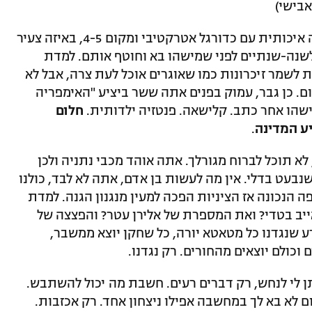
אבישי)
אז למדת להסתפק במועט. להתנחם בעונה איכותית עם כדורגל אטרקטיבי ומקום 4-5, באיזה צעיר
לשנה-שנתיים לפני שמישהו בא וחוטף אותם. למדת
ת לשמר זיכרונות כמו שאוגרים אוכל לעת צרה, אבל לא
ם. כן גבר, עמוק בפנים אתה ששר ביציע "האימפריה
שהו אחר כתב. קלישאה. פנטזיה ילדותית.
חלום
ע המדינה
.
לא תוכל לברוח מגורלך. אתה אוהד מכבי נתניה ולכן
עט בדלי. אין מה לעשות בן אדם, אתה לא לבד, כולנו
ה הנכונה אז הציניות הפכה למעין מנגנון הגנה. למדת
אייב בטדי? ואת המספרת של אלירן עטר? והפצצה של
ר 2009? אתה הרי יודע שנגדנו כל מטאטא יורה, כל שחקן יוצא ממשבר,
ם וכולם יוצאים מהחורים. רק נגדנו.
ן לי לנחש, רק דברים רעים. חשבת מה יכול להשתבש.
ם לא בא לך במחשבה אפילו ניצחון אחד. רק אכזבות.