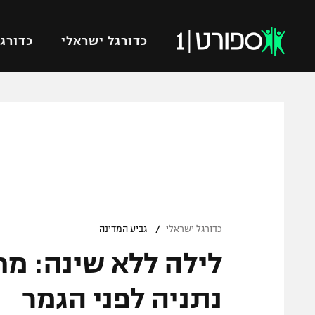
כדורגל ישראלי
כדורגל
VOD
כדורג
רץ ברשת
ליגת ה
ליגה ל
תוצאות
גביע הט
לוח שידורים
ליגיונר
ברחבה
/
גביע ה
כדורגל ישראלי
גביע המדינה
נבחרת 
לילה ללא שינה: מ
"מעל הליגה" – פודקאסט
מכבי ח
"מחצית בשכונה" – פודקאסט
נתניה לפני הגמר
בית"ר י