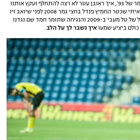
איך הפסדנו למכבי ת"א בפנדלים בחצי הגמר של 93', איך ראובן עטר לא רצה להתחלף ועקץ אותנו
בהארכה בחצי הגמר שנתיים אחר כך. איך איתי שכטר החמיץ פנדל בחצי גמר 2008 לפני שיואב זיו
ניצח אותנו בהארכה. ואל תשכח את הפנדל של טל מעבי ב-2009 והנגיחה שתומר חמד שם נגדנו
איך נשבר לך על הלב
.