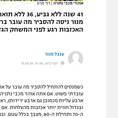
אוהדי מכבי נתניה
|
דני מרון
המגזין
מנור ניסה להסביר מה עובר בר
האכזבות רגע לפני המשחק הגד
ענבל מנור
יום רביעי, 13:38, 15.05.19
כשמנסים להתחיל להסביר מה עובר על אוהד
ארבע עליות (וכמובן גם ארבע ירידות), רא
ובגדול חווית יותר אכזבות מהצלחות. אם 
ה-70 ותחילת ה-80, מצבך בכלל עגום. ובוא לא נדבר בכלל על הילדים שהדבקת בחיידק הצהוב.