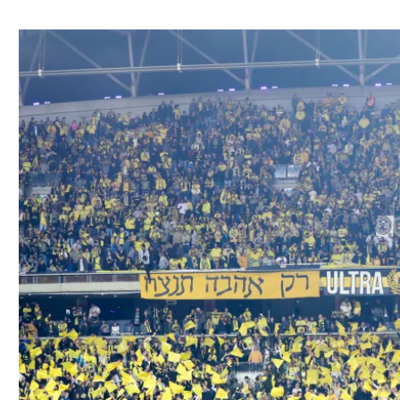
ל אביב
ליגה טורקית
תל אביב
ליגה סינית
חיפה
ליגה ברזילאית
באר שבע
ליגות נוספות
תניה
דה