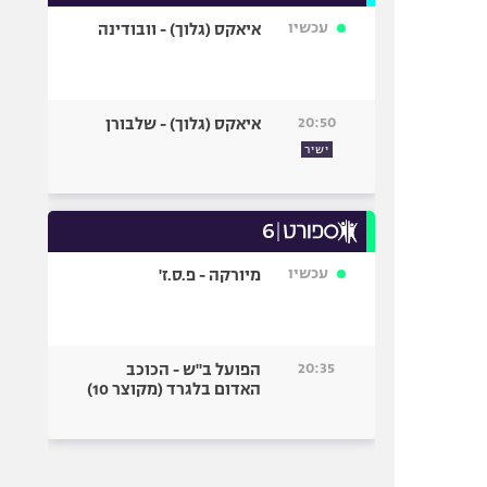
עכשיו
איאקס (גלוך) - וובודינה
20:50
איאקס (גלוך) - שלבורן
ישיר
עכשיו
מיורקה - פ.ס.ז'
20:35
הפועל ב"ש - הכוכב
האדום בלגרד (מקוצר 10)