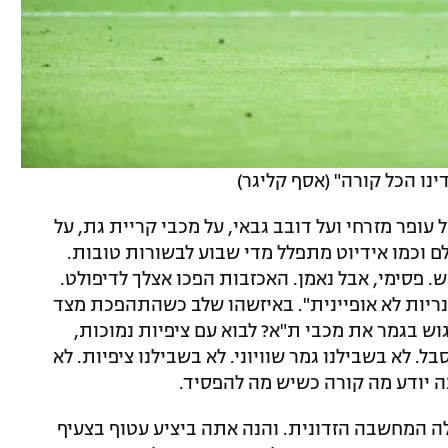
ינו הכל קורה" (אסף קליגר)
 גם על שלל הפסדים בדקה ה-90, על עופר מזרחי ועל דובב גבאי, על מכבי קריית גת, על
ם וכמו אידיוט מתפלל מדי שבוע לבשורות טובות.
פסימי, אבל נאמן. האכזבות הפכו אצלך לדיפולט.
ריות לא אופיינית". באיזשהו שלב כשהתהפכת מצד
ש בגמר את מכבי ת"א? לבוא עם ציפיות נמוכות,
ל. לא בשבילנו גמר שוויוני. לא בשבילנו ציפיות. לא
ה יודע מה קורה כשיש מה להפסיד.
לה המחשבה הזדונית. והנה אתה ביציע עטוף בצעיף