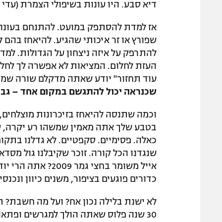
דיא סבע. היו עונות בשיפולי הצמרת (עדי 
שפורץ או זר איכותי שהגיע. להיאחז בהם 
להתרפק על איזה ניצחון על הגדולות. למד
העזת לחלום. המציאות לא אפשרה לך לחלו
עוד תחזור" יודע שאתה מדקלם שורה שמי
שכנראה יכול להתגשם במקום אחד – גבי
וכמה שתנסה להיאחז בזיכרונות מוצלחים, 
בטבע שלך אתה מאמין שמשהו רע יקרה, שנב
כאלה. פסימיים. סקפטיים. לא גדלנו בתקופ
שנגדנו הכל קורה. זוכר שקיבלנו גול מסד
אייל משומר בחצי גמ
כדורים פוגעים בציפור, משנים כיוון ונכנסי
לא ישנת בלילה נכון אח? ועל מה חשבת? ת
30 שנה פלוס שאתה הולך למגרשים ופתאו