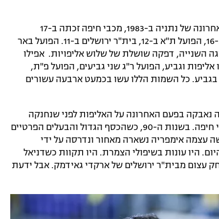
כמה אנחנו אומללים אחי? מאז האליפות האחרונה של נתניה ב-1983, מכבי חיפה זכתה ב-17
אליפויות וגביעי מדינה. מכבי ת"א זכתה ב-16, הפועל ת"א ב-12, בית"ר ירושלים ב-11. הפועל באר
ה השנייה, דפקה שושלת של שלוש אליפויות. אפילו
אליפות וגביע, הפועל ר"ג שני גביעים, הפועל פ"ת,
כו בגביע. כל השמות הללו עשו בכמעט ארבעה עשורים
י 30 שנה, בעונת 1988/89, נתניה נאבקה בפעם האחרונה על האליפות לפני שנחנקה
בפלייאוף העליון ואיבדה את התואר למכבי חיפה. בשנות ה-90, כשהכסף הגדול והבעלים הפרטיים
שה עצמה אימפריה נשארה מאחור ונדרסה על ידי
יום. היו עונות בשיפולי הצמרת. היו תקוות כשדניאל
חק עצום מבית"ר ירושלים של ארקדי גאידמק. אבל ידעת