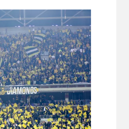
משתתפים וזוכים בפרסים
מכבי ת
הפועל 
תקנון משתתפים וזוכים בפרסים
הפועל 
תקנון עבור פעילות אלקטרה
הפועל 
תקנון עבור פעילות ספורט 1 – "מרלן"
מכבי נ
טניס
בני יהו
גיימינג E-Sports
תנאי שימוש
מדיניות פרטיות
תקנון פעילות ספורט 1
רשיון להקרנה פומבית לבית עסק
הצטרפות לחבילת הערוצים
לוח דרושים – ג'ובנט
תגיות