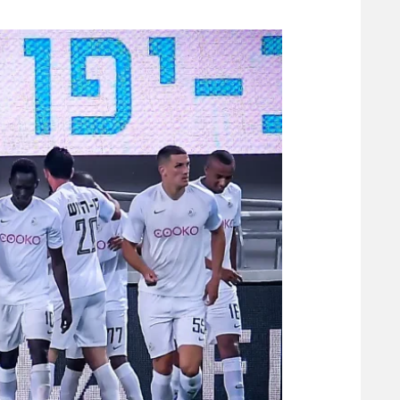
משתתפים וזוכים בפרסים
מכבי ת
הפועל 
תקנון משתתפים וזוכים בפרסים
הפועל 
תקנון עבור פעילות אלקטרה
הפועל 
תקנון עבור פעילות ספורט 1 – "מרלן"
מכבי נ
טניס
בני יהו
גיימינג E-Sports
תנאי שימוש
מדיניות פרטיות
תקנון פעילות ספורט 1
רשיון להקרנה פומבית לבית עסק
הצטרפות לחבילת הערוצים
לוח דרושים – ג'ובנט
תגיות