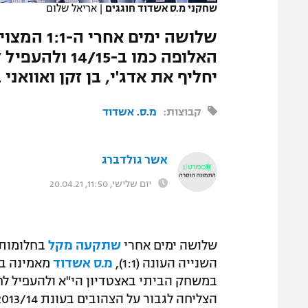
שחקני מ.ס אשדוד חוגגים
|
אריאל שלום
המגזין
שלושה ימי
האלופה כמו ב-
יחליף את אדג'י, בן זקן ואוואנ
קבוצות:
מ.ס. אשדוד
אשר גולדברג
יום שלישי, 11:50, 20.04.21
שלושה ימים אחרי
שתקעה מקל
בחלומות 
השנייה העונה (1:1),
מ.ס אשדוד
במשחק הביתי באצטדיון הי"א ולהעפיל לחצ
הצליחה לגבור על הצהובים בעונת 2013/14 בסיבוב ח'.