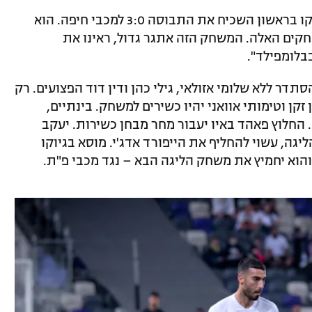
גורם במועדון אמר לקראת המשחק: "התיקו בראשון השכיח את התבוסה 3:0 למכבי חיפה. הוא
ים האלה. המשחק הזה אתגר גדול, ראינו את
בלומפילד".
ר ללא שלומי אזולאי, גילי כהן ודין דוד הפצועים. רק
ן וטימותי אוואני יהיו כשירים למשחק. בינתיים,
ת. החלוץ פאהד באיו יעבור מחר מבחן כשירות. יעקב
ה, עשוי להחליף את הייפורד אדג'י. מוסא בגיוקו
הוא יחמיץ את משחק הליגה הבא – נגד מכבי פ"ת.