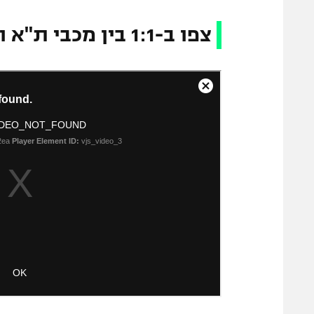
צפו ב-1:1 בין מכבי ת"א ואשדוד בליגה