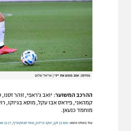
גורדנה. שוב פוגש את ייני
|
אריאל שלום
ההרכב המשוער
: יואב ג'ראפי, זוהר זסנו,
קמהאני, פיראס אבו עקל, מוסא בגיוקו, רועי
מוחמד כנעאן.
עוד באותו נושא:
טום בן זקן
,
יעקב בריהון
,
ננאד סבטקוביץ'
,
רן בן שמ