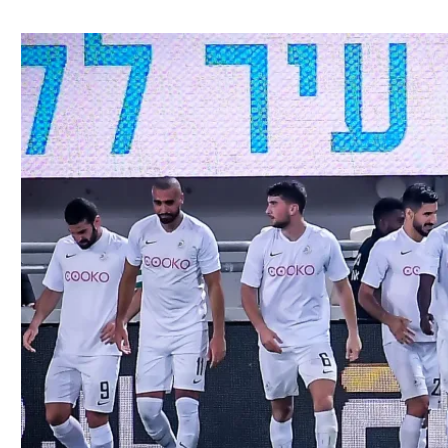
ל אביב
ליגה טורקית
תל אביב
ליגה סינית
חיפה
ליגה ברזילאית
באר שבע
ליגות נוספות
תניה
דה