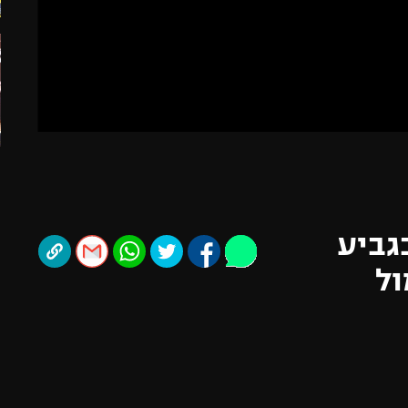
תל אביב
ליגה סינית
חיפה
ליגה ברזילאית
באר שבע
ליגות נוספות
תניה
דה
גביע
ול