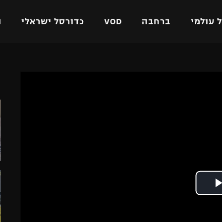
 עולמי
ברחבה
VOD
כדורסל ישראלי
ת
ל ישראלי
כדורגל עולמי
כדורסל ישראלי
ה
על
ליגת האלופות
ליגת ווינר סל
אומית
ליגה אירופית
ליגה לאומית
וטו
ליגה אנגלית
כדורסל נשים
ים
ליגה גרמנית
מכבי תל אביב
מדינה
ליגה ספרדית
הפועל חולון
ישראל
ליגה איטלקית
הפועל ירושלים
יפה
ליגה צרפתית
דני אבדיה
רושלים
ליגה הולנדית
ל אביב
ליגה טורקית