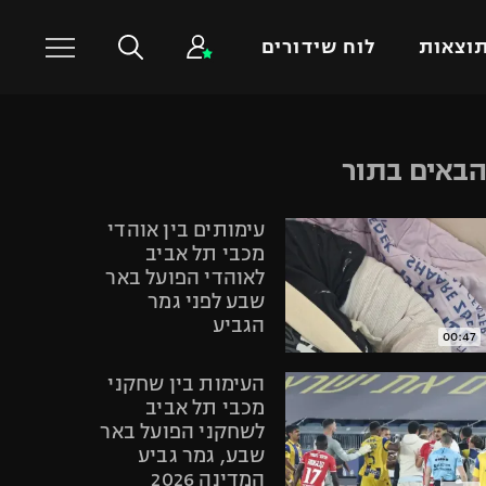
וצאות
לוח שידורים
כדורסל עולמי
ענפים נוספים
באים בתור
NBA
טניס
עימותים בין אוהדי
יורוליג
כדוריד
מכבי תל אביב
יורוקאפ
כדורעף
לאוהדי הפועל באר
שבע לפני גמר
שחייה
הגביע
ג'ודו
00:47
אגרוף
העימות בין שחקני
ספורט אולימפי
מכבי תל אביב
לשחקני הפועל באר
UFC
שבע, גמר גביע
היאבקות WWE
המדינה 2026