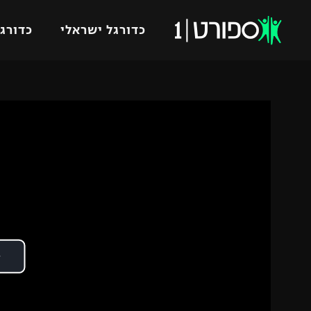
כדורגל ישראלי
כדורגל
VOD
כדורג
רץ ברשת
ליגת ה
ליגה ל
תוצאות
גביע הט
לוח שידורים
ליגיונר
ברחבה
גביע ה
נבחרת 
"מעל הליגה" – פודקאסט
מכבי ח
"מחצית בשכונה" – פודקאסט
בית"ר י
משתתפים וזוכים בפרסים
מכבי ת