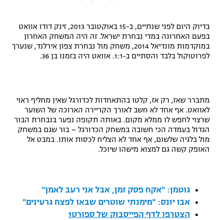
"מחצית בשכונה" – פודקאסט
אופניים
בדיוק היום לפני שנתיים, ב-15 באוקטובר 2013, זינק דודו אוואט
בפעם האחרונה במדי נבחרת ישראל. זה היה המשחק האחרון
ספורט מוטורי
משתתפים וזוכים בפרסים
במוקדמות מונדיאל 2014, משחק מול נבחרת צפון אירלנד, שנערך
לפרוטוקול בלבד והסתיים ב-1:1. אוואט היה בזמנו בן 36.
כדורמים
תקנון משתתפים וזוכים בפרסים
טניס
פוטבול אמריקאי NFL
תקנון עבור פעילות אלקטרה
מתברר שאז, רק אז, קלטו בהתאחדות לכדורגל שאין מחליף ראוי
לאוואט. אף אחד לא חשב לאורך הקריירה הארוכה של השוער
גיימינג E-Sports
בייסבול MLB
שרצוי לחפש לו ממלא מקום. באותה תקופה נפער בנבחרת הבור
תקנון עבור פעילות ספורט 1 – "מרלן"
הגדול בעמדה הכי חשובה במשחק הכדורגל – בור שגם במשחק
ספורט אתגרי ואקסטרים
מול בלגיה שלשום, אף אחד לא הצליח לכסות אותו. במבט אל
תנאי שימוש
האופק קשה גם למצוא מישהו שיוכל.
אומנויות לחימה
מדיניות פרטיות
גיימינג E-Sports
גוטמן: "אקח פסק זמן, אבל אני רעב לאמן"
אבו יונס: "מימנתי שוטרים שבאו לפצח גרעינים"
תקנון פעילות ספורט 1
הצטרפו לדף הפייסבוק של ספורט1