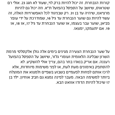
קורות הנבחרת. זה יכול להיות ברק לוי, שעוד לא חגג 23. אולי רם
שטראוס, שיושב על הספסל בהפועל ת"א. וזה יכול גם להיות
מרציאנו, שיהיה עד בן 31. רק שבניגוד לכל האפשרויות האלה, זה
עשוי להיות גם שוער הנבחרת עד גיל 16, שמודרכת על ידי עופר
פביאן, שוער עבר בעצמו, או שוער הנבחרת עד גיל 17, או 18, או
19. אם יתעמקו, ימצאו.
על שער הנבחרת הצעירה מגינים בימים אלה גולן אלקסלסי מרמת
השרון שבליגה הלאומית ועומרי גלזר, שיושב על הספסל בהפועל
רעננה. אם אריק בנאדו בחר בהם, צריך אולי להשקיע. לא
להסתפק באימונים מעת לעת, או לפני משימות מיוחדות, אלא
לרכז אותם לפחות לפעמיים בשבוע בשפיים ולמצוא את המוצלח
ביותר למשימה הבאה. מעבר לפינה נמצא גם חביב אוחיון. ילד בן
17 שיכול להיות הדודו אוואט הבא.