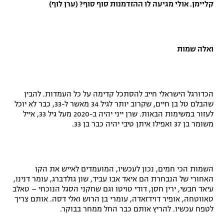
קליימן. אולי מגיעה לו ההזדמנות סוף סוף? (ערן לוף)
ואלה שמות
הכדורגל הישראלי חייב להסתכל קדימה על כל העמדות. להבין
שהבלם טל בן חיים, שקרוב יותר לגיל 34 מאשר ל-33, כבר לא יוכל
לעזור במשימות הבאות. שרן ייני יהיה ב-2020 מעל גיל 33, אייל
משומר בן 37 ואפילו איתן טיבי יהיה כבר בן 33.
השמות הכי חמים, נכון לעכשיו, המועמדים לאייש את הקו
האחורי של הנבחרת הם איאד אבו עביד, שון גולדברג, עומר דנינו,
עיאד חבשי, ירין חסן, דודי טויטו וגם שחקני הסגל הנוכחי – טאלב
טאווטחה, אופיר דוידזאדה, עומרי בן הרוש ואלי דסה. אותם צריך
לטפח עכשיו. להריץ אותם כבר החל ממחר בבוקר.