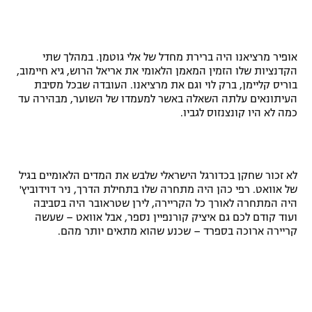
רשיון להקרנה פומבית לבית עסק
הצטרפות לחבילת הערוצים
אופיר מרציאנו היה ברירת מחדל של אלי גוטמן. במהלך שתי
הקדנציות שלו הזמין המאמן הלאומי את אריאל הרוש, גיא חיימוב,
לוח דרושים – ג'ובנט
בוריס קליימן, ברק לוי וגם את מרציאנו. העובדה שבכל מסיבת
העיתונאים עלתה השאלה באשר למעמדו של השוער, מבהירה עד
כמה לא היו קונצנזוס לגביו.
תגיות
המגזין
לא זכור שחקן בכדורגל הישראלי שלבש את המדים הלאומיים בגיל
של אוואט. רפי כהן היה מתחרה שלו בתחילת הדרך, ניר דוידוביץ'
היה המתחרה לאורך כל הקריירה, לירן שטראובר היה בסביבה
ועוד קודם לכם גם איציק קורנפיין נספר, אבל אוואט – שעשה
קריירה ארוכה בספרד – שכנע שהוא מתאים יותר מהם.