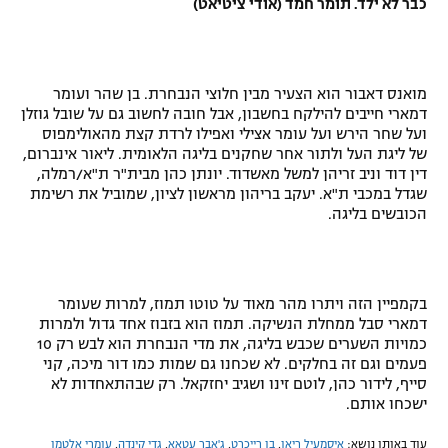
כבר לא ילד. תומר חמד (אודי ציטיאט)
מואנס דאבור הוא הצעיר מבין חלוצי הנבחרת. בן שהר ועומר
דמארי חייבים להילקח בחשבון, אבל חובה לחשוב גם על שובל גוזלן
ועל שחר הירש ועל עומר אצילי ואפילו לרדת קצת מהאולימפוס
של ליגת העל ולתור אחר שחקנים בליגה הלאומית. ליאור אינברום,
דין דוד וניב זריהן למשל מאשדוד. יונתן כהן מבית"ר ת"א/רמלה,
שגדל במכבי ת"א. יעקב בריהון מראשון לציון, שמוביל את רשימת
הכובשים בליגה.
בקמפיין הזה ויתרו מהר מאוד על טוטו תמוז, למרות שעומר
דמארי סבל ממחלת הנשיקה. תמוז הוא בזבוז אחד גדול ולמרות
כמויות השערים שכבש בליגה, את מדי הנבחרת הוא לבש רק 10
פעמים וגם זה בחלקים. לא שכחנו גם שמות כמו דור מיכה, קני
סייף, לידור כהן, לוטם זינו ושגיב יחזקאל. רק שבהתאחדות לא
ישכחו אותם.
עוד באותו נושא:
איסמעיל ריאן
,
בן רייכרט
,
ג'אבר עטאא
,
גדי קינדה
,
עומרי אלטמן