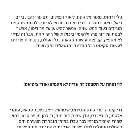
גילי ורמוט, מאור מליקסון, ליאור רפאלוב, וגם ערן זהבי, בירם
כיאל, מאור בוזגלו וביברס נאתכו בוודאי לא יוכלו להיות שחקנים
מובילים בעוד חמש שנים. אפשר להישען על ניר ביטון, אפשר
לבנות על דור פרץ ולהאמין ביכולות של רועי קהת, אבל זה עדיין
לא מספיק. קבוצות עושות סקאוט בכל העולם, בנבחרת צריכים
לעשות סקאוט בכל המדינה. מנטאלית ומקצועית.
לוי וקהת על הספסל. זה עדיין לא מספיק (אודי ציטיאט)
גדי קינדה, עדי קונסטנטינוס, איסמעיל ריאן, ג'אבר עטאא, עומרי
אלטמן, בן רייכרט, עדן שמיר, דור חוגי, רז כהן מכפר סבא, רמזי
ספורי ואופיר מזרחי כבר טבלו במימי הנבחרת הצעירה והם
בהחלט מסוגלים לתת פירות. אבל עד שהם יתנו את הפירות