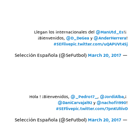
@ManUtd_Es
!
¡Llegan los internacionales del
¡Bienvenidos,
@D_DeGea
y
@AnderHerrera
!
#SEFlive
pic.twitter.com/uQAPUVt4Sj
March 20, 2017
— Selección Española (@SeFutbol)
@_Pedro17_
,
@JordiAlba
,
¡Hola ! ¡Bienvenidos,
@DaniCarvajal92
y
@nachofi1990
!
#SEFlive
pic.twitter.com/7pnKUlIivD
March 20, 2017
— Selección Española (@SeFutbol)