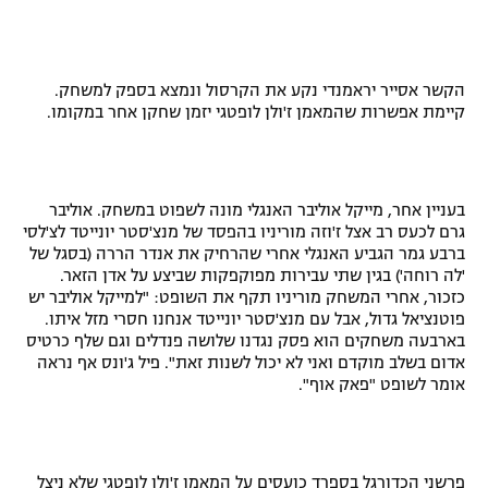
רשיון להקרנה פומבית לבית עסק
הצטרפות לחבילת הערוצים
הקשר אסייר יראמנדי נקע את הקרסול ונמצא בספק למשחק.
קיימת אפשרות שהמאמן ז'ולן לופטגי יזמן שחקן אחר במקומו.
לוח דרושים – ג'ובנט
תגיות
בעניין אחר, מייקל אוליבר האנגלי מונה לשפוט במשחק. אוליבר
גרם לכעס רב אצל ז'וזה מוריניו בהפסד של מנצ'סטר יונייטד לצ'לסי
המגזין
ברבע גמר הגביע האנגלי אחרי שהרחיק את אנדר הררה (בסגל של
'לה רוחה') בגין שתי עבירות מפוקפקות שביצע על אדן הזאר.
כזכור, אחרי המשחק מוריניו תקף את השופט: "למייקל אוליבר יש
פוטנציאל גדול, אבל עם מנצ'סטר יונייטד אנחנו חסרי מזל איתו.
בארבעה משחקים הוא פסק נגדנו שלושה פנדלים וגם שלף כרטיס
אדום בשלב מוקדם ואני לא יכול לשנות זאת". פיל ג'ונס אף נראה
אומר לשופט "פאק אוף".
פרשני הכדורגל בספרד כועסים על המאמן ז'ולן לופטגי שלא ניצל