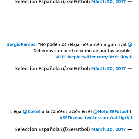
March 20, 2017
— Selección Española (@SeFutbol)
: "No podemos relajarnos ante ningún rival.
@SergioRamos
Debemos sumar el máximo de puntos posible"
#SEFlive
pic.twitter.com/BMYc5iOyiP
March 20, 2017
— Selección Española (@SeFutbol)
@Koke6
a la concentración en el
@HotelSEFutbol
!
¡Llega
#SEFlive
pic.twitter.com/czL5IgrKjf
March 20, 2017
— Selección Española (@SeFutbol)