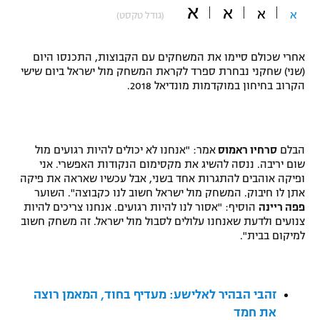
א
א
א
א
(גודל טקסט)
"מחצית בשכונה" – פודקאסט
אופניים
אחרי שכולם סיימו את המשחקים עם הקבוצות, התכנסו היום
ספורט מוטורי
משתתפים וזוכים בפרסים
(שני) שחקני נבחרת ספרד לקראת המשחק מול ישראל ביום שישי
הקרוב בחיחון במוקדמות מונדיאל 2018.
כדורמים
תקנון משתתפים וזוכים בפרסים
טניס
פוטבול אמריקאי NFL
תקנון עבור פעילות אלקטרה
הבלם
סרחיו ראמוס
אמר: "אנחנו לא יכולים להיות רגועים מול
גיימינג E-Sports
שום יריבה. ננסה להשיג את מקסימום הנקודות האפשרי. אני
בייסבול MLB
תקנון עבור פעילות ספורט 1 – "מרלן"
ופיקה אוהבים להתגרות אחד בשני, אבל עכשיו שאראה את פיקה
אתן לו חיבוק. המשחק מול ישראל חשוב לנו כקבוצה". השוער
ספורט אתגרי ואקסטרים
פפה ריינה
הוסיף: "אסור לנו להיות רגועים. אנחנו צריכים להיות
תנאי שימוש
צנועים ולדעת שאנחנו עלולים לסבול מול ישראל. זה משחק חשוב
אומנויות לחימה
למיקום בבית".
מדיניות פרטיות
גיימינג E-Sports
זהבי הבהיר לאלישע: מעדיף בחוד, המאמן רוצה
תקנון פעילות ספורט 1
את חמד