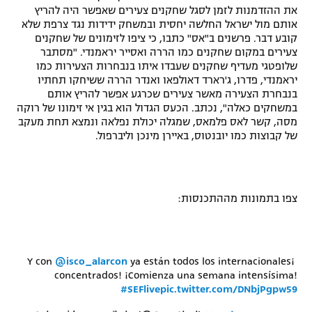
את ההזדמנות לזמן לסגל שחקנים צעירים שאפשר היה להריץ
אותם מול ישראל החלשה יחסית ובמשחק ידידות נגד צרפת שלא
קובע דבר. פרשנים ב"אס" כתבו, כי ציפו לזימונים של שחקנים
צעירים במקום שחקנים כמו הררה ואסייר יראמנדי.
"
מסתבר
שלופטגי מעדיף שחקנים שעבדו איתו בנבחרות הצעירות כמו
יראמנדי, פדרו, ג'רארד דאולפאו ואנדר הררה ששיחקו תחתיו
בנבחרת הצעירה מאשר צעירים שכרגע אפשר להריץ אותם
במשחקים כאלה", נכתב. הכעס הגדול הוא בגין אי זימונו של רוקה
מסה, קשר לאס פלמאס, שמגלה יכולת נפלאה ונמצא תחת מעקב
של קבוצות כמו יובנטוס, באיירן מינכן וליברפול.
צפו בתמונות מההתכנסות:
@isco_alarcon
ya están todos los internacionales
¡Y con
concentrados! ¡Comienza una semana intensísima!
#SEFlive
pic.twitter.com/DNbjPgpw59