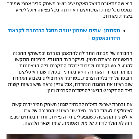
היא שהמתאזרח דניאל האקט יציג כושר משחק סביר אחרי שנעדר
רשיון להקרנה פומבית לבית עסק
כמעט מכל עונת המשחקים האחרונה בשל פציעה ויוכל לסייע
ביצירת נקודות.
הצטרפות לחבילת הערוצים
מסתמן: עמית שמחון ינופה מסגל הנבחרת לקראת
לוח דרושים – ג'ובנט
היורובאסקט
תגיות
החבורה של מסינה התחילה להתאמן מוקדם ובמשחקי ההכנה
הראשונים נראתה מצוין, בעיקר בצד ההגנתי. היריבות התקשו
להגיע ל-60 נקודות ולמרות יכולת התקפית דלה הניצחונות
המגזין
נערמו. תמרור האזהרה הגיע בטורניר בטולוז שם האיטלקים
הובסו על ידי בלגיה וצרפת. בטורניר אקרופוליס בשבוע האחרון
שוב ראינו את ההגנה הנהדרת, אבל עדיין נראה שיש בעיות קשות
בצד ההתקפי שהביאו להפסדים לסרביה ויוון.
אם נבחרת ישראל תצליח להכתיב סגנון משחק מהיר יהיה קשה
לאיטלקים לעמוד בקצב. מצד שני ראינו שהחבורה של ארז
אדלשטיין מתקשה כשמפעילים נגדה פיזיות, ותהיו בטוחים שבפן
הזה לא הולך להיות קל מול דאטומה, קוזין ושאר הלהקה.