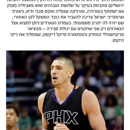
ירושלים) מתבסס בעיקר על שלושת הגבוהים זאזא פאצ'וליה (ספק
אם ישתתף בטורניר), טורניקה שנגליה ואקס מכבי ת"א, גיאורגי
שרמנדיני. ישראל צריכה להעביר את כובד המשקל לקו האחורי,
שם יהיה לה יתרון משמעותי. בעמדת הגארדים ניתן למצוא אצל
הגאורגים רק שני שחקנים עם יכולת סבירה – מנוצ'אר
מרקוישווילי הוותיק והמתאזרח מייקל דיקסון, שמחליף את ריקי
היקמן.