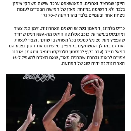
הייקו שפרציק ואחרים. המאנשאפט ערכה שישה משחקי אימון
בלבד ולא הרשימה במיוחד. מאזן של חמישה הפסדים לעומת
ניצחון אחד ופעמיים בלבד בהן הגיעה ל-70 נק'.
כריס פלמינג, המאמן בשלוש השנים האחרונות, זימן סגל צעיר
ומתבסס בעיקר על כוכב אטלנטה הוקס מה-NBA דניס שרודר
שהפציץ מעל 20 נק' כמעט בכל משחק בו שותף, וצפוי לעשות
זאת גם במהלך המשחקים בקמפיין. מי שיתנו את הטון בצבע הם
דניאל ת'ייס (עבר בקיץ לבוסטון סלטיקס) ויונאס וויגטמן. אנחנו
צפויים לראות נבחרת שמרנית מאוד, שאם תצליח להעפיל ל-16
האחרונות זה יהיה סוג של הפתעה.