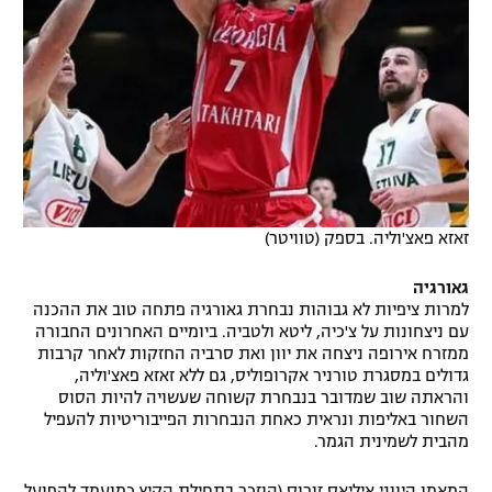
זאזא פאצ'וליה. בספק (טוויטר)
גאורגיה
למרות ציפיות לא גבוהות נבחרת גאורגיה פתחה טוב את ההכנה
עם ניצחונות על צ'כיה, ליטא ולטביה. ביומיים האחרונים החבורה
ממזרח אירופה ניצחה את יוון ואת סרביה החזקות לאחר קרבות
גדולים במסגרת טורניר אקרופוליס, גם ללא זאזא פאצ'וליה,
והראתה שוב שמדובר בנבחרת קשוחה שעשויה להיות הסוס
השחור באליפות ונראית כאחת הנבחרות הפייבוריטיות להעפיל
מהבית לשמינית הגמר.
המאמן היווני איליאס זורוס (הוזכר בתחילת הקיץ כמועמד להפועל