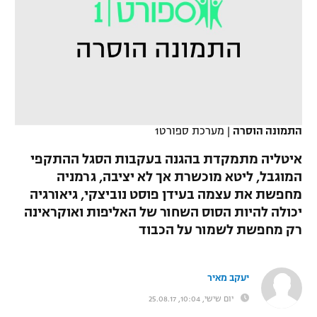
כדורסל נשים
נבחרת ישראל
יורוליג
ליגה ספרדית
טניס
VOD
מכבי תל אביב
מכבי חיפה
יורוקאפ
ליגה איטלקית
כדוריד
הפועל חולון
בית"ר ירושלים
רץ ברשת
ליגה צרפתית
כדורעף
הפועל ירושלים
מכבי תל אביב
התמונה הוסרה
|
מערכת ספורט1
ליגה הולנדית
שחייה
תוצאות
דני אבדיה
הפועל תל אביב
איטליה מתמקדת בהגנה בעקבות הסגל ההתקפי
ליגה טורקית
המוגבל, ליטא מוכשרת אך לא יציבה, גרמניה
ג'ודו
הפועל חיפה
לוח שידורים
מחפשת את עצמה בעידן פוסט נוביצקי, גיאורגיה
ליגה סינית
אגרוף
יכולה להיות הסוס השחור של האליפות ואוקראינה
הפועל באר שבע
רק מחפשת לשמור על הכבוד
ליגה ברזילאית
ברחבה
ספורט אולימפי
מכבי נתניה
ליגות נוספות
UFC
יעקב מאיר
"מעל הליגה" – פודקאסט
בני יהודה
יום שישי, 10:04, 25.08.17
היאבקות WWE