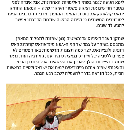
ליטא הגיעה לגמר בשתי האליפויות האחרונות, אבל איבדה לפני
מספר חודשים את האקס פקטור העיקרי שלה – המאמן הוותיק
יונאס קזלאוסקאס. בזכות המאמן המוערך מרבית הכוכבים הגיעו
לטורנירים החשובים כי הייתה הרגשה שתחת הדרכתו אפשר
להגיע להישגים.
שחקן העבר דאיניוס אדומאיטיס (43) שמונה לתפקיד המאמן
מתבסס בעיקר על צמד שחקני ה-NBA מינדאוגאס קוזמינסקאס
ויונאס ולנצ'יונאס. לצד כמה תצוגות מרשימות באו הפסדים לא
צפויים ללטביה של איינרס בגאצקיס מיודענו, גיאורגיה ועוד. נראה
שחוסר היציבות הולך לאפיין את הליטאים, אבל היתרון הפיזי
והאיכותי שמים אותם פייבוריטים לנצח את ישראל ולסיים בראשות
הבית, ככל הנראה בדרך להעפלה לשלב רבע הגמר.