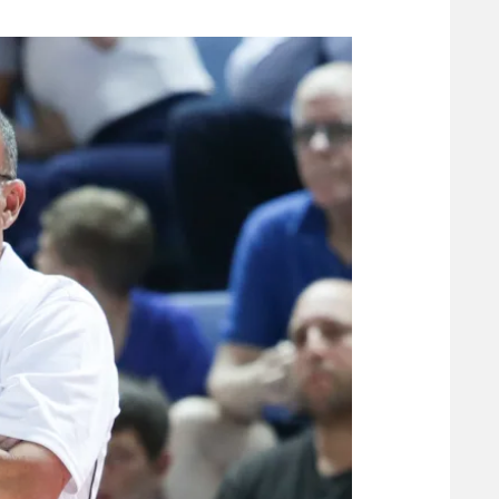
משתתפים וזוכים בפרסים
מכבי ת
הפועל 
תקנון משתתפים וזוכים בפרסים
הפועל 
תקנון עבור פעילות אלקטרה
הפועל 
תקנון עבור פעילות ספורט 1 – "מרלן"
מכבי נ
טניס
בני יהו
גיימינג E-Sports
תנאי שימוש
מדיניות פרטיות
תקנון פעילות ספורט 1
רשיון להקרנה פומבית לבית עסק
הצטרפות לחבילת הערוצים
לוח דרושים – ג'ובנט
תגיות