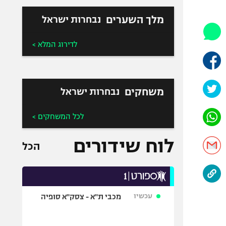
היאבקות WWE
אופניים
מלך השערים
נבחרות ישראל
ספורט מוטורי
לדירוג המלא >
כדורמים
פוטבול אמריקאי NFL
בייסבול MLB
משחקים
נבחרות ישראל
ספורט אתגרי
ואקסטרים
לכל המשחקים >
אומנויות לחימה
גיימינג E-Sports
לוח שידורים
הכל
עכשיו
מכבי ת"א - צסק"א סופיה