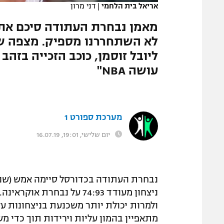
אריאל בית הלחמי
|
דני מרון
המגזין
מאמן נבחרת העתודה סיכם את 
לא השתחררנו מספיק. מצפה שנ
ליובל זוסמן, כוכב הזכייה בזה
עושה NBA"
מערכת ספורט 1
יום שלישי, 19:01, 16.07.19
נבחרת העתודה בכדורסל סיימה אמש (שני)
ניצחון מעודד 74:93 על נב
ולמרות יכולת יותר משכנעת בניצחונות ע