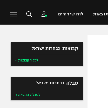
וצאות
לוח שידורים
כדורסל עולמי
ענפים נוספים
קבוצות
נבחרות ישראל
NBA
טניס
יורוליג
כדוריד
לכל הקבוצות >
יורוקאפ
כדורעף
שחייה
ג'ודו
טבלה
נבחרות ישראל
אגרוף
ספורט אולימפי
לטבלה המלאה >
UFC