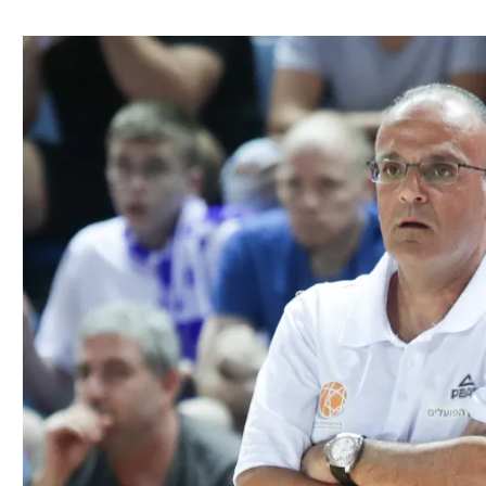
ל אביב
ליגה טורקית
תל אביב
ליגה סינית
חיפה
ליגה ברזילאית
באר שבע
ליגות נוספות
תניה
דה