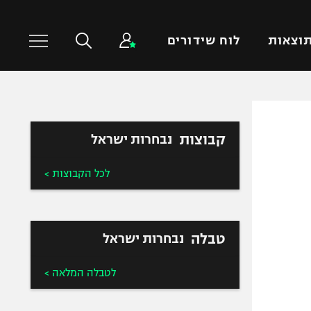
וצאות
לוח שידורים
כדורסל עולמי
ענפים נוספים
קבוצות
נבחרות ישראל
NBA
טניס
יורוליג
כדוריד
לכל הקבוצות >
יורוקאפ
כדורעף
שחייה
ג'ודו
טבלה
נבחרות ישראל
אגרוף
ספורט אולימפי
לטבלה המלאה >
UFC