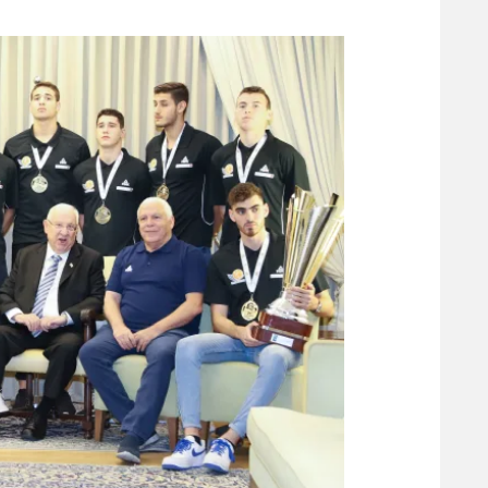
משתתפים וזוכים בפרסים
מכבי ת
הפועל 
תקנון משתתפים וזוכים בפרסים
הפועל 
תקנון עבור פעילות אלקטרה
הפועל 
תקנון עבור פעילות ספורט 1 – "מרלן"
מכבי נ
טניס
בני יהו
גיימינג E-Sports
תנאי שימוש
מדיניות פרטיות
תקנון פעילות ספורט 1
רשיון להקרנה פומבית לבית עסק
הצטרפות לחבילת הערוצים
לוח דרושים – ג'ובנט
תגיות