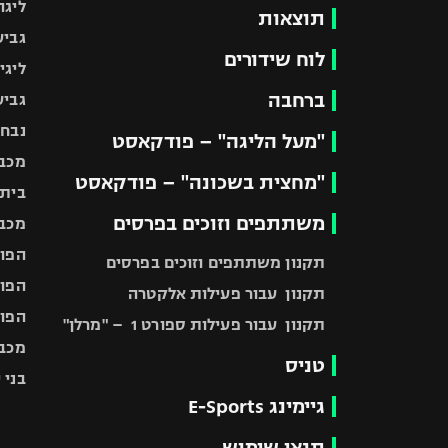
ליגה
תוצאות
גביע
לוח שידורים
ליגי
ברחבה
גביע
נבחר
"מעל הליגה" – פודקאסט
מכבי
"מחצית בשכונה" – פודקאסט
בית"
משתתפים וזוכים בפרסים
מכבי
הפוע
תקנון משתתפים וזוכים בפרסים
הפוע
תקנון עבור פעילות אלקטרה
הפוע
תקנון עבור פעילות ספורט 1 – "מרלן"
מכבי
טניס
בני 
גיימינג E-Sports
תנאי שימוש