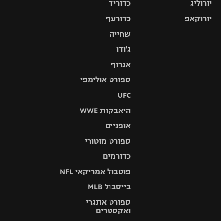
יורוליג
כדוריד
יורוקאפ
כדורעף
שחייה
ג'ודו
אגרוף
ספורט אולימפי
UFC
היאבקות WWE
אופניים
ספורט מוטורי
כדורמים
פוטבול אמריקאי NFL
בייסבול MLB
ספורט אתגרי
ואקסטרים