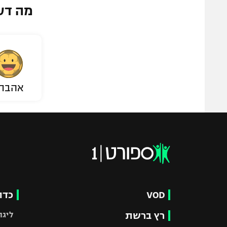
מה דע
אהבת
VOD
כדו
רץ ברשת
ליגת