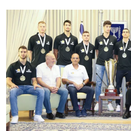
ל אביב
ליגה טורקית
תל אביב
ליגה סינית
חיפה
ליגה ברזילאית
באר שבע
ליגות נוספות
תניה
דה