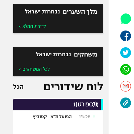
היאבקות WWE
אופניים
מלך השערים
נבחרות ישראל
ספורט מוטורי
לדירוג המלא >
כדורמים
פוטבול אמריקאי NFL
בייסבול MLB
משחקים
נבחרות ישראל
ספורט אתגרי
ואקסטרים
לכל המשחקים >
אומנויות לחימה
גיימינג E-Sports
לוח שידורים
הכל
עכשיו
הפועל ת"א - קטוביץ