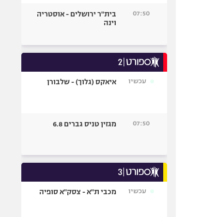
07:50
בית"ר ירושלים - אוסטריה
וינה
עכשיו
איאקס (גלוך) - שלבורן
07:50
מגזין טניס גברים 6.8
עכשיו
מכבי ת"א - צסק"א סופיה