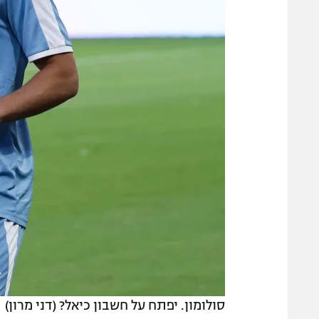
סולומון. יפתח על חשבון כיאל? (דני מרון)