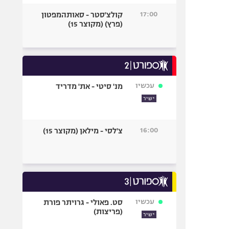
17:00
קולצ'סטר - סאותהמפטון
(פרץ) (מקוצר 15)
עכשיו
מנ' סיטי - את' מדריד
ישיר
16:00
צ'לסי - מילאן (מקוצר 15)
עכשיו
סט. פאולי - גרויתר פורת
(פריצות)
ישיר