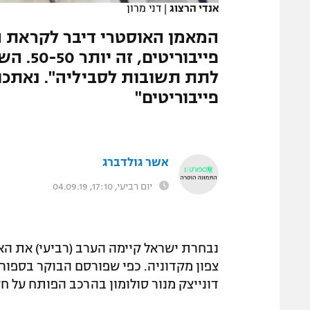
אנדי הרצוג
|
דני מרון
המגזין
המאמן האוסטרי דיבר לקראת ה
פייבורי
לתת תשובות לסביליה". נאתכו:
פייבוריטים"
אשר גולדברג
יום רביעי, 17:10, 04.09.19
נבחרת ישראל קיימה הערב (רביעי) את ה
דונייצק מנור סולומון בהרכב הפותח על חש