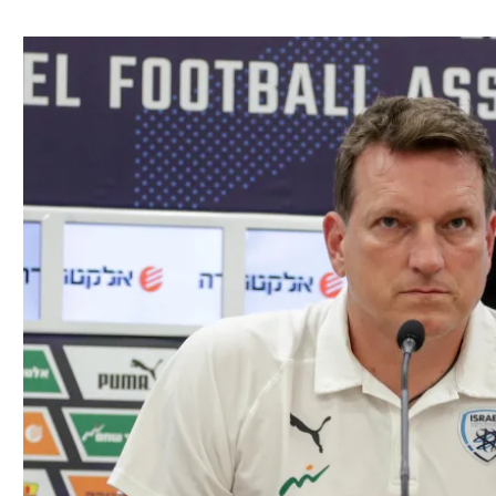
ל אביב
ליגה טורקית
תל אביב
ליגה סינית
חיפה
ליגה ברזילאית
באר שבע
ליגות נוספות
תניה
דה