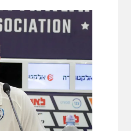
משתתפים וזוכים בפרסים
מכבי ת
הפועל 
תקנון משתתפים וזוכים בפרסים
הפועל 
תקנון עבור פעילות אלקטרה
הפועל 
תקנון עבור פעילות ספורט 1 – "מרלן"
מכבי נ
טניס
בני יהו
גיימינג E-Sports
תנאי שימוש
מדיניות פרטיות
תקנון פעילות ספורט 1
רשיון להקרנה פומבית לבית עסק
הצטרפות לחבילת הערוצים
לוח דרושים – ג'ובנט
תגיות