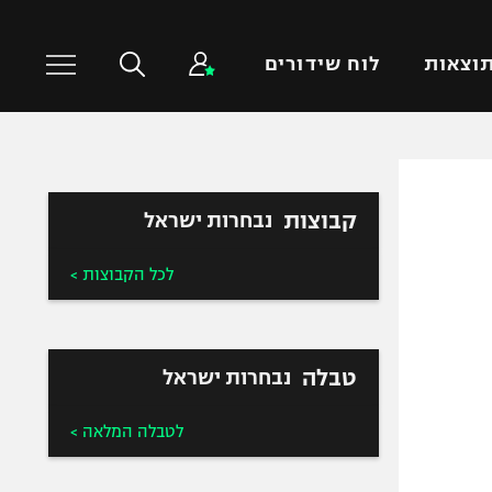
וצאות
לוח שידורים
כדורסל עולמי
ענפים נוספים
קבוצות
נבחרות ישראל
NBA
טניס
יורוליג
כדוריד
לכל הקבוצות >
יורוקאפ
כדורעף
שחייה
ג'ודו
טבלה
נבחרות ישראל
אגרוף
ספורט אולימפי
לטבלה המלאה >
UFC