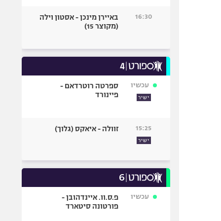
16:30
באיירן מינכן - אסטון וילה
(מקוצר 15)
עכשיו
ספרטה רוטרדאם -
פיינורד
ישיר
15:25
זוולה - איאקס (גלוך)
ישיר
עכשיו
פ.ס.וו. איינדהובן -
פורטונה סיטארד