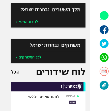
היאבקות WWE
אופניים
מלך השערים
נבחרות ישראל
ספורט מוטורי
לדירוג המלא >
כדורמים
פוטבול אמריקאי NFL
בייסבול MLB
משחקים
נבחרות ישראל
ספורט אתגרי
ואקסטרים
לכל המשחקים >
אומנויות לחימה
גיימינג E-Sports
לוח שידורים
הכל
עכשיו
ג'והור טאזים - צ'לסי
ישיר