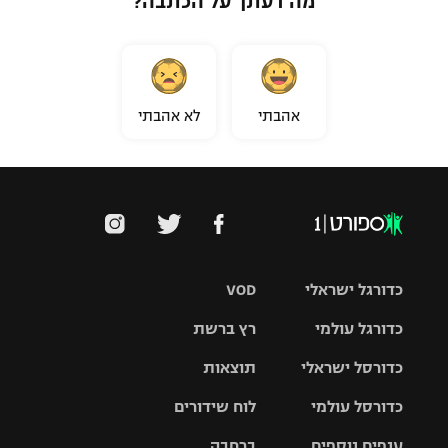
מה דעתך על הכתבה?
אהבתי
לא אהבתי
כדורגל ישראלי
VOD
כדורגל עולמי
רץ ברשת
ליגת העל
כדורסל ישראלי
תוצאות
ליגת
ליגה לאומית
האלופות
כדורסל עולמי
לוח שידורים
ליגת ווינר
סל
גביע הטוטו
ענפים נוספים
ברחבה
ליגה