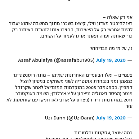
אני רק שאלה –
רצו להיפטר מאדון ווילי, קיצצו בשכרו מתוך מחשבה שהוא יעבור
להיות אחראי רק על הצעירות, החזירו אותו לוועדת האיתור רק
כדי שאותה ועדה תאתר אותו לעמוד על הקווים.
נו, על מי פה הבדיחה?
July 19, 2020
— Assaf Abulafya (@assafabu1905)
פעמיים – ואלו הפעמיים האחרונות שאימן – מונה רוטנשטיינר
כמאמן זמני בנבחרת אוסטריה לשני משחקים בניסיון להציל
קמפיין. בספטמבר 2005 במוקדמות המונדיאל לאחר שקרנקל
פוטר (הפסד באנגליה וניצחון על צ.אירלנד); השניה באוקטובר
2011 במוקדמות היורו (ניצחון על אזרביג'אן ותיקו עם קזחסטן). לא
עזר
July 19, 2020
— Uzi Dann (@UziDann)
כמה שנאה,עסקנות וחלטורות