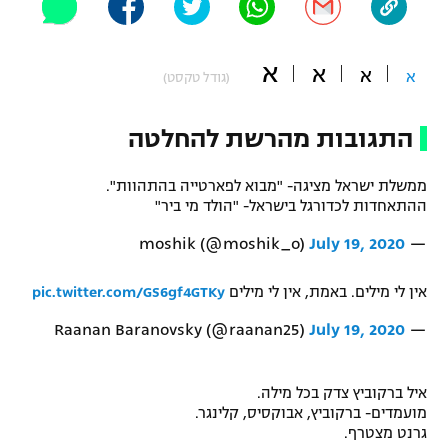
"מחצית בשכונה" – פודקאסט
אופניים
א
א
א
א
(גודל טקסט)
ספורט מוטורי
משתתפים וזוכים בפרסים
התגובות מהרשת להחלטה
כדורמים
תקנון משתתפים וזוכים בפרסים
טניס
פוטבול אמריקאי NFL
ממשלת ישראל מציגה- "מבוא לפארטייה בהתהוות".
תקנון עבור פעילות אלקטרה
ההתאחדות לכדורגל בישראל- "הולד מי ביר"
גיימינג E-Sports
בייסבול MLB
July 19, 2020
— moshik (@moshik_o)
תקנון עבור פעילות ספורט 1 – "מרלן"
ספורט אתגרי ואקסטרים
אין לי מילים. באמת, אין לי מילים
pic.twitter.com/GS6gf4GTKy
תנאי שימוש
אומנויות לחימה
July 19, 2020
— Raanan Baranovsky (@raanan25)
מדיניות פרטיות
גיימינג E-Sports
איל ברקוביץ צדק בכל מילה.
מועמדים- ברקוביץ, אבוקסיס, קלינגר.
תקנון פעילות ספורט 1
גרנט מצטרף.