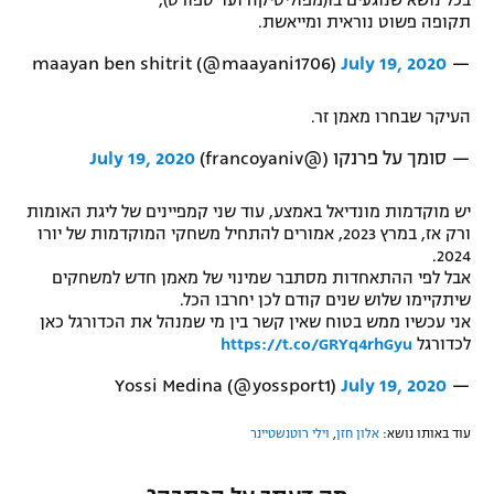
בכל נושא שנוגעים בו(מפוליטיקה ועד ספורט),
תקופה פשוט נוראית ומייאשת.
July 19, 2020
— maayan ben shitrit (@maayani1706)
העיקר שבחרו מאמן זר.
— סומך על פרנקו (@francoyaniv)
July 19, 2020
יש מוקדמות מונדיאל באמצע, עוד שני קמפיינים של ליגת האומות
ורק אז, במרץ 2023, אמורים להתחיל משחקי המוקדמות של יורו
2024.
אבל לפי ההתאחדות מסתבר שמינוי של מאמן חדש למשחקים
שיתקיימו שלוש שנים קודם לכן יחרבו הכל.
אני עכשיו ממש בטוח שאין קשר בין מי שמנהל את הכדורגל כאן
לכדורגל
https://t.co/GRYq4rhGyu
July 19, 2020
— Yossi Medina (@yossport1)
עוד באותו נושא:
אלון חזן
,
וילי רוטנשטיינר