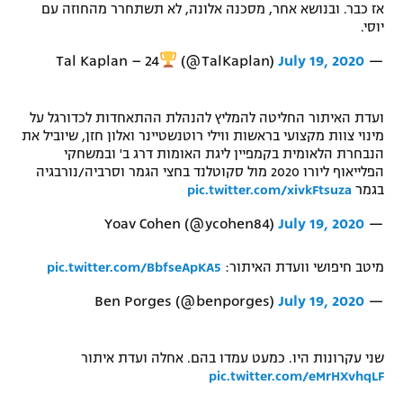
אז כבר. ובנושא אחר, מסכנה אלונה, לא תשתחרר מהחוזה עם
יוסי.
(@TalKaplan)
July 19, 2020
— Tal Kaplan – 24
ועדת האיתור החליטה להמליץ להנהלת ההתאחדות לכדורגל על
מינוי צוות מקצועי בראשות ווילי רוטנשטיינר ואלון חזן, שיוביל את
הנבחרת הלאומית בקמפיין ליגת האומות דרג ב' ובמשחקי
הפלייאוף ליורו 2020 מול סקוטלנד בחצי הגמר וסרביה/נורבגיה
בגמר
pic.twitter.com/xivkFtsuza
July 19, 2020
— Yoav Cohen (@ycohen84)
מיטב חיפושי וועדת האיתור:
pic.twitter.com/BbfseApKA5
July 19, 2020
— Ben Porges (@benporges)
שני עקרונות היו. כמעט עמדו בהם. אחלה ועדת איתור
pic.twitter.com/eMrHXvhqLF