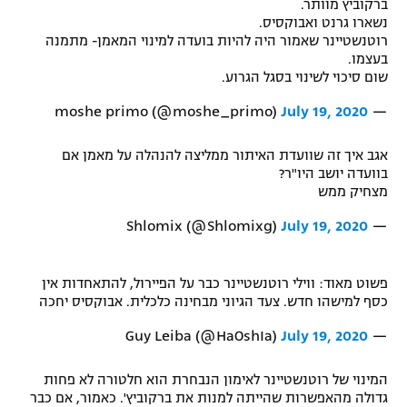
ברקוביץ מוותר.
רשיון להקרנה פומבית לבית עסק
נשארו גרנט ואבוקסיס.
רוטנשטיינר שאמור היה להיות בועדה למינוי המאמן- מתמנה
בעצמו.
הצטרפות לחבילת הערוצים
שום סיכוי לשינוי בסגל הגרוע.
לוח דרושים – ג'ובנט
July 19, 2020
— moshe primo (@moshe_primo)
תגיות
אגב איך זה שוועדת האיתור ממליצה להנהלה על מאמן אם
בוועדה יושב היו"ר?
מצחיק ממש
המגזין
July 19, 2020
— Shlomix (@Shlomixg)
פשוט מאוד: ווילי רוטנשטיינר כבר על הפיירול, להתאחדות אין
כסף למישהו חדש. צעד הגיוני מבחינה כלכלית. אבוקסיס יחכה
July 19, 2020
— Guy Leiba (@HaOshIa)
המינוי של רוטנשטיינר לאימון הנבחרת הוא חלטורה לא פחות
גדולה מהאפשרות שהייתה למנות את ברקוביץ'. כאמור, אם כבר