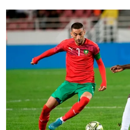
ל אביב
ליגה טורקית
תל אביב
ליגה סינית
חיפה
ליגה ברזילאית
באר שבע
ליגות נוספות
תניה
דה