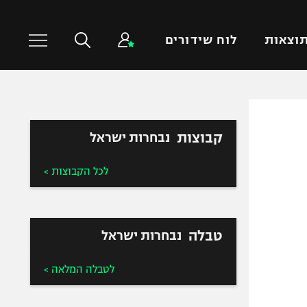
וצאות
לוח שידורים
כדורסל עולמי
ענפים נוספים
קבוצות
נבחרות ישראל
NBA
טניס
יורוליג
כדוריד
לכל הקבוצות >
יורוקאפ
כדורעף
שחייה
ג'ודו
טבלה
נבחרות ישראל
אגרוף
ספורט אולימפי
לטבלה המלאה >
UFC