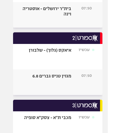
07:50
בית"ר ירושלים - אוסטריה
וינה
עכשיו
איאקס (גלוך) - שלבורן
07:50
מגזין טניס גברים 6.8
עכשיו
מכבי ת"א - צסק"א סופיה