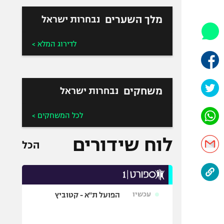
היאבקות WWE
אופניים
מלך השערים
נבחרות ישראל
ספורט מוטורי
לדירוג המלא >
כדורמים
פוטבול אמריקאי NFL
בייסבול MLB
משחקים
נבחרות ישראל
ספורט אתגרי
ואקסטרים
לכל המשחקים >
אומנויות לחימה
גיימינג E-Sports
לוח שידורים
הכל
עכשיו
הפועל ת"א - קטוביץ