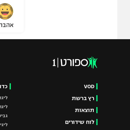
אהבת
VOD
כדו
רץ ברשת
ליגת
ליגה
תוצאות
גביע
לוח שידורים
ליגי