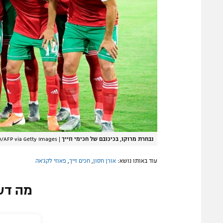
נבחרת מרוקו, בכיכובם של חכימי וזייך
|
/AFP via Getty Images
עוד באותו נושא:
אורן חסון
,
חכים זייך
,
פאוזי לקג'אה
מה דע