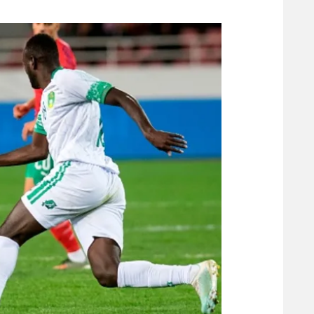
משתתפים וזוכים בפרסים
מכבי ת
הפועל 
תקנון משתתפים וזוכים בפרסים
הפועל 
תקנון עבור פעילות אלקטרה
הפועל 
תקנון עבור פעילות ספורט 1 – "מרלן"
מכבי נ
טניס
בני יהו
גיימינג E-Sports
תנאי שימוש
מדיניות פרטיות
תקנון פעילות ספורט 1
רשיון להקרנה פומבית לבית עסק
הצטרפות לחבילת הערוצים
לוח דרושים – ג'ובנט
תגיות