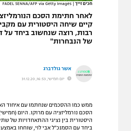
חכים זייך
|
FADEL SENNA/AFP via Getty Images
המגזין
לאחר חתימת הסכם הנורמליזציה
קיים שיחה היסטורית עם מקביל
רבות, רוצה שנחשוב ביחד על ד
של הנבחרות"
אשר גולדברג
יום חמישי, 16:53, 31.12.20
ממש כמו ההסכמים שנחתמו עם איחוד האמי
הסכם נורמליזציה עם מרוקו. היום (חמיש
היסטורית בין נציגי ההתאחדויות של שתי 
ביחד עם הסמנכ"ל אבי לוי, שוחחו באמצעו