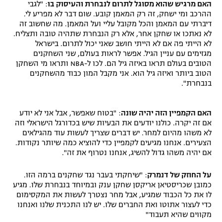
האם מרגיש שהוא מסוגל לתרום לנבחרת והעיסוק בו
: "לגבי
ההרכב ומי ישחק, זה רק המאמן קובע. שום דבר לא מפריע לי.
דיברתי עם המאמן והכל מקובל עליי ועל המאמן. מה שחשוב זה
לא נאתכו או שחקן אחר, אלא רק הנבחרת שתהיה טובה ותצליח.
לא הייתי פה אם לא הייתי חושב שאני יכול לתרום. בישראל
מגזימים עם עניין הגיל. אפשר לראות בעולם, שני השחקנים
הטובים בעולם תראו באיזה גיל הם. לכו ל-NBA ותראו מי השחקן
הטוב ביותר ואיזה גיל הוא. אני מקבל המון כבוד מהשחקנים
בנבחרת".
האם הקמפיין הזה יהיה שונה
: "בטוח שאפשר, אבל אני לא יודע
אם זה יקרה. כולנו יודעים את הבעיות שיש בכדורגל הישראלי וזה
לא משהו מהיום למחר. יש דברים שצריך לעשות עוד מהגילאים
הצעירים. אנחנו מגיעים לקמפיין כדי להוציא כמה שיותר נקודות.
אם יהיה משהו גדול להשיג, אנחנו נטרוף את זה".
על החוזק של דנמרק
: "שיחקתי בעבר נגד שחקנים ברמה הזו.
כמובן שכריסטיאן אריקסן שחקן ענק ובמיוחד בנבחרת שלו. מגיע
לו את כל הכבוד שמגיע, אבל מחר נצטרך לעשות את המקסימום
כדי לעצור אתוטו ואת החברים שלו. יש לנו התכנית שלנו ואנחנו
מקווים שהיא תעבוד"