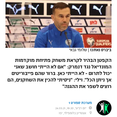
כדורסל נשים
נבחרת ישראל
יורוליג
ליגה ספרדית
טניס
VOD
מכבי תל אביב
מכבי חיפה
יורוקאפ
ליגה איטלקית
כדוריד
הפועל חולון
בית"ר ירושלים
רץ ברשת
ליגה צרפתית
כדורעף
הפועל ירושלים
מכבי תל אביב
ליגה הולנדית
ביברס נאתכו
|
שלומי גבאי
שחייה
תוצאות
דני אבדיה
הפועל תל אביב
הקפטן הבהיר לקראת משחק פתיחת מוקדמות
ליגה טורקית
ג'ודו
המונדיאל נגד דנמרק: "אם לא הייתי חושב שאני
הפועל חיפה
לוח שידורים
יכול לתרום - לא הייתי כאן. ברור שהם פייבוריטים
ליגה סינית
אגרוף
אך ניתן הכל". וילי: "ניסיתי להכין את השחקנים, הם
הפועל באר שבע
רוצים לשפר את ההגנה"
ליגה ברזילאית
ברחבה
ספורט אולימפי
מכבי נתניה
ליגות נוספות
UFC
מערכת ספורט 1
"מעל הליגה" – פודקאסט
בני יהודה
יום רביעי, 19:20, 24.03.21
אצטדיון בלומפילד, יפו
היאבקות WWE