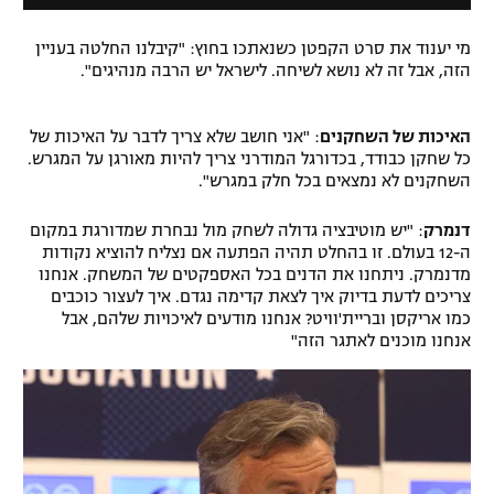
l
a
D
l
i
מי יענוד את סרט הקפטן כשנאתכו בחוץ: "קיבלנו החלטה בעניין
w
הזה, אבל זה לא נושא לשיחה. לישראל יש הרבה מנהיגים".
a
i
l
n
o
d
האיכות של השחקנים
: "אני חושב שלא צריך לדבר על האיכות של
g
o
כל שחקן כבודד, בכדורגל המודרני צריך להיות מאורגן על המגרש.
w
השחקנים לא נמצאים בכל חלק במגרש".
.
דנמרק
: "יש מוטיבציה גדולה לשחק מול נבחרת שמדורגת במקום
ה-12 בעולם. זו בהחלט תהיה הפתעה אם נצליח להוציא נקודות
מדנמרק. ניתחנו את הדנים בכל האספקטים של המשחק. אנחנו
צריכים לדעת בדיוק איך לצאת קדימה נגדם. איך לעצור כוכבים
כמו אריקסן ובריית'וויט? אנחנו מודעים לאיכויות שלהם, אבל
אנחנו מוכנים לאתגר הזה"