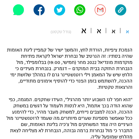
"מחצית בשכונה" – פודקאסט
אופניים
ספורט מוטורי
א
משתתפים וזוכים בפרסים
א
א
א
(גודל טקסט)
כדורמים
תקנון משתתפים וזוכים בפרסים
טניס
הנמכת ציפיות, הורדת לחץ, והמשך ישיר של קמפיין ליגת האומות
שהיה בסתיו: זה הנרטיב של נבחרת ישראל לקראת פתיחת
פוטבול אמריקאי NFL
תקנון עבור פעילות אלקטרה
מוקדמות מונדיאל 2022 מחר (חמישי, 19:00) בבלומפילד, מול
הנבחרת החזקה בבית המוקדם – דנמרק. בנבחרת מעידים כי
גיימינג E-Sports
בייסבול MLB
הלחץ שיש על המאמן וילי רוטנשטיינר גרם לו במהלך שלושת ימי
תקנון עבור פעילות ספורט 1 – "מרלן"
ההכנה, להשתמש בזמן הפנוי כדי להוסיף אימונים מתודיים,
ספורט אתגרי ואקסטרים
והרצאות טקטיות.
תנאי שימוש
"הוא חפר לנו השבוע יותר מהרגיל", העידו שחקנים. המגמה, כפי
אומנויות לחימה
שהוא הודה בכך אתמול, היא לנסות ולעמוד על דגשים במשחק
ההכנה, הכנה למצבים נייחים, למשחק מעבר מהיר, כדי להימנע
מדיניות פרטיות
גיימינג E-Sports
ככל שאפשר מספיגת שערים מיותרים.מה שעמד לרוטנשטיינר מול
העיניים היה צמד המשחקים מול צ'כיה בליגת האומות, שם
התברר כי מול נבחרות ברמה גבוהה, הנבחרת לא מצליחה לצאת
תקנון פעילות ספורט 1
מהלחץ שמופעל עליה.