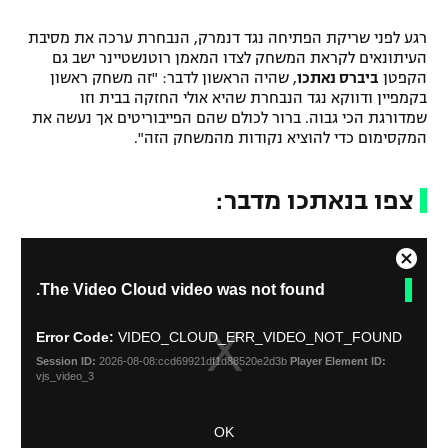
רשיון להקרנה פומבית לבית עסק
רגע לפני שריקת הפתיחה נגד דנמרק, הנבחרת ערכה את מסיבת
העיתונאים לקראת המשחק לצדו המאמן רוטנשטיינר ישב גם
הצטרפות לחבילת הערוצים
הקפטן
ביברס נאתכו
, שהיה הראשון לדבר: "זה משחק ראשון
בקמפיין ודווקא נגד הנבחרת שהיא אולי החזקה בבית וזו
שמדורגת הכי גבוה. ברור לכולם שהם הפייבוריטים אך נעשה את
לוח דרושים – ג'ובנט
המקסימום כדי להוציא נקודות מהמשחק הזה".
תגיות
צפו בנאתכו מדבר:
המגזין
C
T
The Video Cloud video was not found.
l
h
o
i
s
s
Error Code:
VIDEO_CLOUD_ERR_VIDEO_NOT_FOUND
i
e
Session ID:
2026-08-08:ccd69921df1d88520e2d3b
Player Element ID:
s
M
vjs_video_3
a
o
m
d
OK
o
a