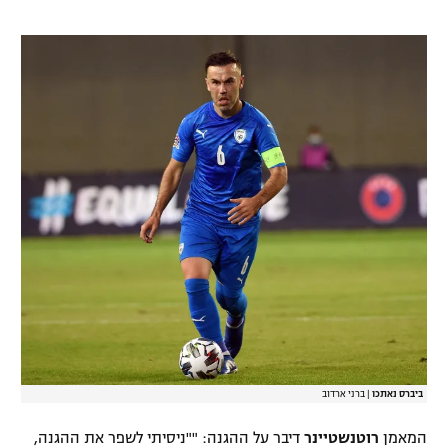
ביברס נאתכו
|
ברני ארדוב
המאמן
רוטנשטיינר
דיבר על ההגנה: ""ניסיתי לשפר את ההגנה,