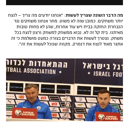
d
l
a
D
l
i
מה הדבר השונה שצריך לעשות
: "אנחנו יודעים מה צריך – לנצח
w
יותר משחקים. כמובן שזה לא פשוט. מחר אנחנו משחקים נגד
a
i
הנבחרת החזקה בבית ויש עוד אחרות, שהן לא פחות טובות
l
n
מאיתנו. בית קל זה לא. נבוא ממשחק למשחק ורצון לנצח בכל
o
d
משחק. נצטרך לעשות את הדברים בצורה כמעט מושלמת כי זה
g
o
אתגר מאוד לנצח את דנמרק. מקווה שנוכל לעשות את זה".
w
.