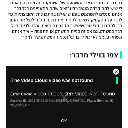
גם דרך סרטוני וידאו. המשמעת של השחקנים מצוינת, הם אמרו
לי שיש להם הרבה מוטיבציה ורואים שהם מתעניינים בכל דבר.
אנחנו מנסים להשתמש בזמן שיש לנו בהתכנסות הקבוצתיות כדי
לדבר על הטקטיקה שלנו. לקחתי את כולם וניסינו לנצל את הזמן
כדי להתכונן הכי טוב שאפשר מהבחינה הזאת. עלינו לדעת בכל
דבר במשחק, גם אם זה בניית המשחק או התקפה – איך אנחנו
משחקים. אני לא יכול לדבר על תכנית המשחק שלי למחר".
צפו בוילי מדבר:
C
T
The Video Cloud video was not found.
l
h
o
i
s
s
Error Code:
VIDEO_CLOUD_ERR_VIDEO_NOT_FOUND
i
e
Session ID:
2026-08-08:617e3a6696889b4b79b5431c
Player Element ID:
s
M
vjs_video_697
a
o
m
d
OK
o
a
d