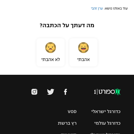
רשיון להקרנה פומבית לבית עסק
עוד באותו נושא:
ערן זהבי
הצטרפות לחבילת הערוצים
מה דעתך על הכתבה?
לוח דרושים – ג'ובנט
תגיות
אהבתי
לא אהבתי
המגזין
כדורגל ישראלי
VOD
כדורגל עולמי
רץ ברשת
ליגת העל