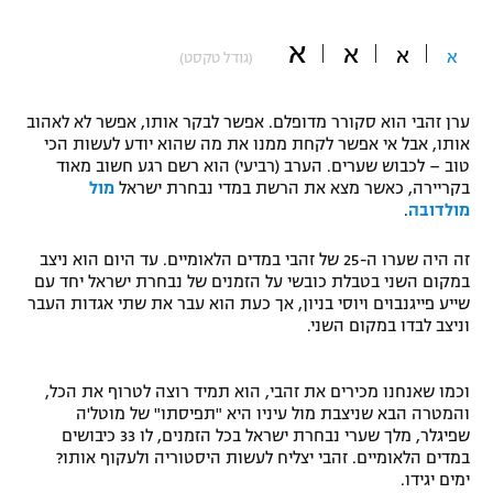
"מחצית בשכונה" – פודקאסט
אופניים
א
א
א
א
(גודל טקסט)
ספורט מוטורי
משתתפים וזוכים בפרסים
ערן זהבי הוא סקורר מדופלם. אפשר לבקר אותו, אפשר לא לאהוב
אותו, אבל אי אפשר לקחת ממנו את מה שהוא יודע לעשות הכי
כדורמים
טוב – לכבוש שערים. הערב (רביעי) הוא רשם רגע חשוב מאוד
תקנון משתתפים וזוכים בפרסים
טניס
בקריירה, כאשר מצא את הרשת במדי נבחרת ישראל
מול
פוטבול אמריקאי NFL
מולדובה
.
תקנון עבור פעילות אלקטרה
גיימינג E-Sports
בייסבול MLB
זה היה שערו ה-25 של זהבי במדים הלאומיים. עד היום הוא ניצב
תקנון עבור פעילות ספורט 1 – "מרלן"
במקום השני בטבלת כובשי על הזמנים של נבחרת ישראל יחד עם
שייע פייגנבוים ויוסי בניון, אך כעת הוא עבר את שתי אגדות העבר
ספורט אתגרי ואקסטרים
וניצב לבדו במקום השני.
תנאי שימוש
אומנויות לחימה
וכמו שאנחנו מכירים את זהבי, הוא תמיד רוצה לטרוף את הכל,
מדיניות פרטיות
והמטרה הבא שניצבת מול עיניו היא "תפיסתו" של מוטל'ה
גיימינג E-Sports
שפיגלר, מלך שערי נבחרת ישראל בכל הזמנים, לו 33 כיבושים
במדים הלאומיים. זהבי יצליח לעשות היסטוריה ולעקוף אותו?
תקנון פעילות ספורט 1
ימים יגידו.