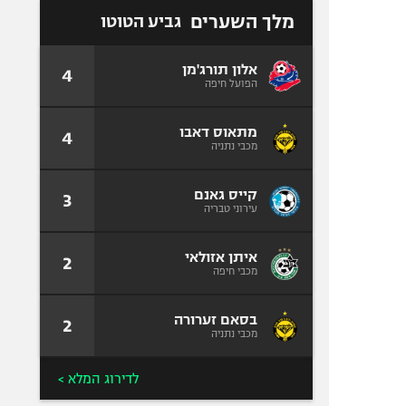
מלך השערים
גביע הטוטו
אלון תורג'מן
4
הפועל חיפה
מתאוס דאבו
4
מכבי נתניה
קייס גאנם
3
עירוני טבריה
איתן אזולאי
2
מכבי חיפה
בסאם זערורה
2
מכבי נתניה
לדירוג המלא >