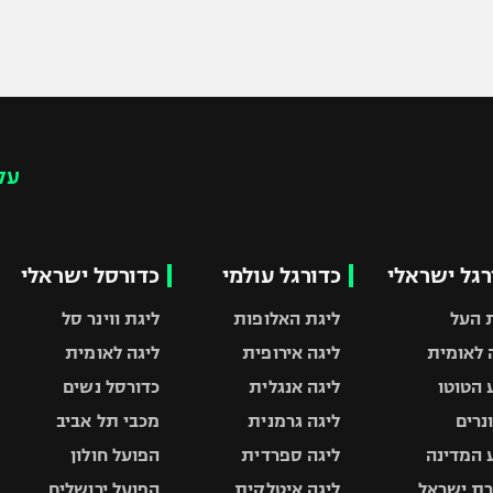
עק
רגל ישראלי
כדורגל עולמי
כדורסל ישראלי
 העל
ליגת האלופות
ליגת ווינר סל
 לאומית
ליגה אירופית
ליגה לאומית
 הטוטו
ליגה אנגלית
כדורסל נשים
ונרים
ליגה גרמנית
מכבי תל אביב
 המדינה
ליגה ספרדית
הפועל חולון
ת ישראל
ליגה איטלקית
הפועל ירושלים