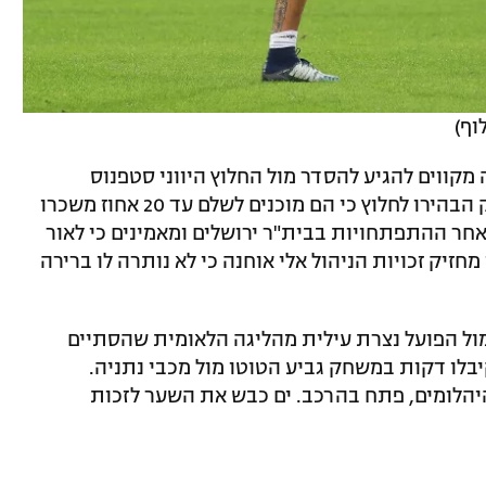
וף)
מקווים להגיע להסדר מול החלוץ היווני סטפנוס
אתנסיאדיס. כפי שפרסמנו, במועדון הירוק הבהירו לחלוץ כי הם מוכנים לשלם עד 20 אחוז משכרו
חר ההתפתחויות בבית"ר ירושלים ומאמינים כי לאור
זיק זכויות הניהול אלי אוחנה כי לא נותרה לו ברירה
ול הפועל נצרת עילית מהליגה הלאומית שהסתיים
 קיבלו דקות במשחק גביע הטוטו מול מכבי נתניה.
 היהלומים, פתח בהרכב. ים כבש את השער לזכות