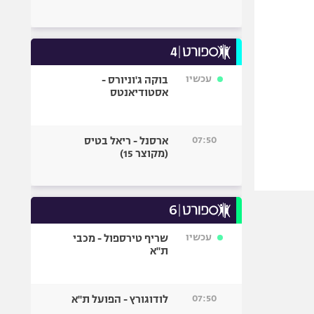
עכשיו
בוקה ג'וניורס -
אסטודיאנטס
07:50
ארסנל - ריאל בטיס
(מקוצר 15)
עכשיו
שריף טירספול - מכבי
ת"א
07:50
לודוגורץ - הפועל ת"א