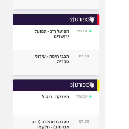
עכשיו
הפועל ר"ג - הפועל
ירושלים
07:50
מכבי חיפה - עירוני
טבריה
עכשיו
מיורקה - פ.ס.ז'
07:50
סערה בממלכה (ברק
אברמוב) - חלק א'