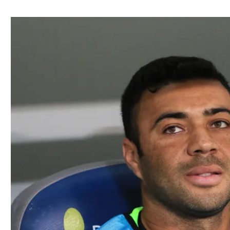
ל אביב
ליגה טורקית
תל אביב
ליגה סינית
חיפה
ליגה ברזילאית
באר שבע
ליגות נוספות
תניה
דה