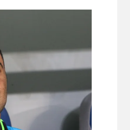
משתתפים וזוכים בפרסים
מכבי ת
הפועל 
תקנון משתתפים וזוכים בפרסים
הפועל 
תקנון עבור פעילות אלקטרה
הפועל 
תקנון עבור פעילות ספורט 1 – "מרלן"
מכבי נ
טניס
בני יהו
גיימינג E-Sports
תנאי שימוש
מדיניות פרטיות
תקנון פעילות ספורט 1
רשיון להקרנה פומבית לבית עסק
הצטרפות לחבילת הערוצים
לוח דרושים – ג'ובנט
תגיות