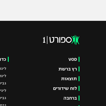
VOD
כדו
רץ ברשת
ליגת
ליגה
תוצאות
גביע
לוח שידורים
ליגי
ברחבה
גביע
נבחר