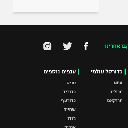
בו אחרינו
כדורסל עולמי
ענפים נוספים
NBA
טניס
יורוליג
כדוריד
יורוקאפ
כדורעף
שחייה
ג'ודו
אגרוף