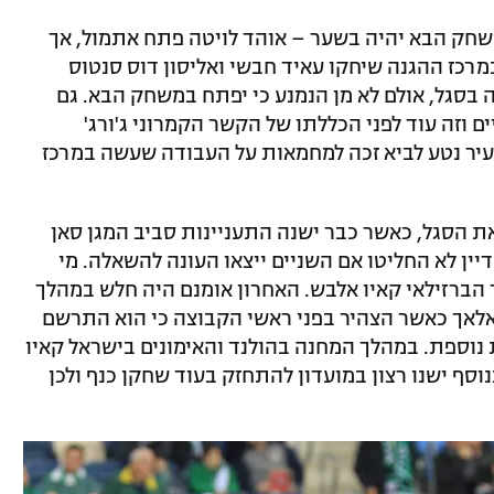
משחק הבא יהיה בשער – אוהד לויטה פתח אתמול, אך
 במרכז ההגנה שיחקו עאיד חבשי ואליסון דוס סנטוס
יה בסגל, אולם לא מן הנמנע כי יפתח במשחק הבא. גם
 וזה עוד לפני הכללתו של הקשר הקמרוני ג'ורג'
עיר נטע לביא זכה למחמאות על העבודה שעשה במרכז
ת הסגל, כאשר כבר ישנה התעניינות סביב המגן סאן
יין לא החליטו אם השניים ייצאו העונה להשאלה. מי
 הברזילאי קאיו אלבש. האחרון אומנם היה חלש במהלך
לאך כאשר הצהיר בפני ראשי הקבוצה כי הוא התרשם
 נוספת. במהלך המחנה בהולנד והאימונים בישראל קאיו
וסף ישנו רצון במועדון להתחזק בעוד שחקן כנף ולכן