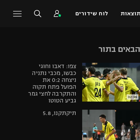
וצאות
לוח שידורים
כדורסל עולמי
ענפים נוספים
באים בתור
NBA
טניס
צפו: דאבו וחוגי
יורוליג
כדוריד
כבשו, מכבי נתניה
יורוקאפ
כדורעף
ניצחה 0:2 את
הפועל פתח תקוה
שחייה
והתקרבה לחצי גמר
ג'ודו
02:36
גביע הטוטו
אגרוף
תיקתקנו, 5.8
ספורט אולימפי
UFC
היאבקות WWE