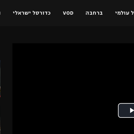
 עולמי
ברחבה
VOD
כדורסל ישראלי
ת
ל ישראלי
כדורגל עולמי
כדורסל ישראלי
ה
על
ליגת האלופות
ליגת ווינר סל
אומית
ליגה אירופית
ליגה לאומית
וטו
ליגה אנגלית
כדורסל נשים
ים
ליגה גרמנית
מכבי תל אביב
מדינה
ליגה ספרדית
הפועל חולון
ישראל
ליגה איטלקית
הפועל ירושלים
יפה
ליגה צרפתית
דני אבדיה
רושלים
ליגה הולנדית
ל אביב
ליגה טורקית