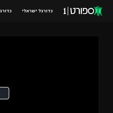
כדורגל ישראלי
כדורגל
VOD
כדורג
רץ ברשת
ליגת ה
ליגה ל
תוצאות
גביע הט
לוח שידורים
ליגיונר
ברחבה
גביע ה
נבחרת 
"מעל הליגה" – פודקאסט
מכבי ח
"מחצית בשכונה" – פודקאסט
בית"ר י
משתתפים וזוכים בפרסים
מכבי ת