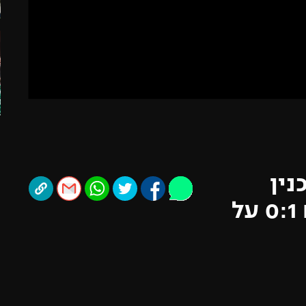
תל אביב
ליגה סינית
חיפה
ליגה ברזילאית
באר שבע
ליגות נוספות
תניה
דה
נין
ניצחה לראשונה העונה עם 0:1 על