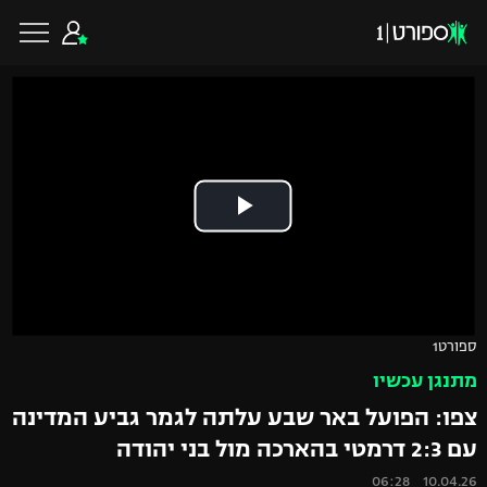
כדורגל ישראלי
ליגת העל
כדורגל עולמי
ליגה לאומית
ליגת האלופות
כדורסל ישראלי
ספורט1
גביע הטוטו
מתנגן עכשיו
ליגה אירופית
ליגת ווינר סל
ליגיונרים
כדורסל עולמי
צפו: הפועל באר שבע עלתה לגמר גביע המדינה
ליגה אנגלית
עם 2:3 דרמטי בהארכה מול בני יהודה
ליגה לאומית
גביע המדינה
NBA
10.04.26 06:28
ליגה גרמנית
ענפים נוספים