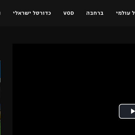
 עולמי
ברחבה
VOD
כדורסל ישראלי
ת
ל ישראלי
כדורגל עולמי
כדורסל ישראלי
ה
על
ליגת האלופות
ליגת ווינר סל
אומית
ליגה אירופית
ליגה לאומית
וטו
ליגה אנגלית
כדורסל נשים
ים
ליגה גרמנית
מכבי תל אביב
מדינה
ליגה ספרדית
הפועל חולון
ישראל
ליגה איטלקית
הפועל ירושלים
יפה
ליגה צרפתית
דני אבדיה
רושלים
ליגה הולנדית
ל אביב
ליגה טורקית