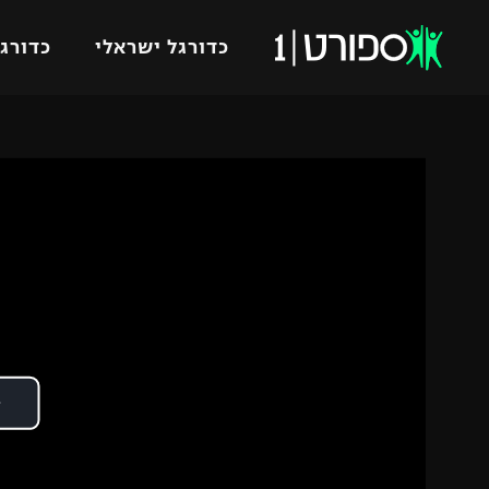
כדורגל ישראלי
כדורגל
VOD
כדורג
רץ ברשת
ליגת ה
ליגה ל
תוצאות
גביע הט
לוח שידורים
ליגיונר
ברחבה
גביע ה
נבחרת 
"מעל הליגה" – פודקאסט
מכבי ח
"מחצית בשכונה" – פודקאסט
בית"ר י
משתתפים וזוכים בפרסים
מכבי ת