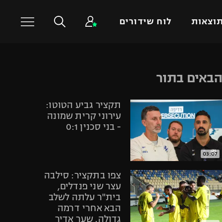
וצאות
לוח שידורים
כדורסל עולמי
ענפים נוספים
באים בתור
NBA
טניס
תקציר גביע הטוטו:
יורוליג
כדוריד
עירוני קרית שמונה
יורוקאפ
כדורעף
- בני סכנין 0:1
שחייה
ג'ודו
03:07
אגרוף
צפו בתקציר: סילבה
ספורט אולימפי
עצר שני פנדלים,
בית"ר עלתה לשלב
UFC
הבא אחרי דרמה
היאבקות WWE
גדולה. שער אדיר