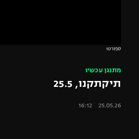
הפועל 
תקנון משתתפים וזוכים בפרסים
הפועל 
תקנון עבור פעילות אלקטרה
הפועל 
תקנון עבור פעילות ספורט 1 – "מרלן"
מכבי נ
טניס
בני יהו
ספורט1
גיימינג E-Sports
תנאי שימוש
מתנגן עכשיו
מדיניות פרטיות
תיקתקנו, 25.5
תקנון פעילות ספורט 1
רשיון להקרנה פומבית לבית עסק
25.05.26 16:12
הצטרפות לחבילת הערוצים
לוח דרושים – ג'ובנט
תגיות
המגזין