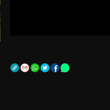
תל אביב
ליגה סינית
חיפה
ליגה ברזילאית
באר שבע
ליגות נוספות
תניה
דה